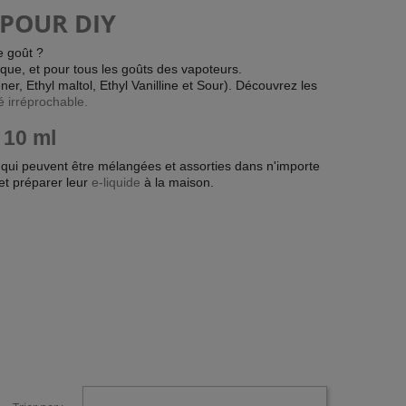
 POUR DIY
e goût ?
ique, et pour tous les goûts des vapoteurs.
r, Ethyl maltol, Ethyl Vanilline et Sour). Découvrez les
é irréprochable.
 10 ml
 qui peuvent être mélangées et assorties dans n'importe
et préparer leur
e-liquide
à la maison.