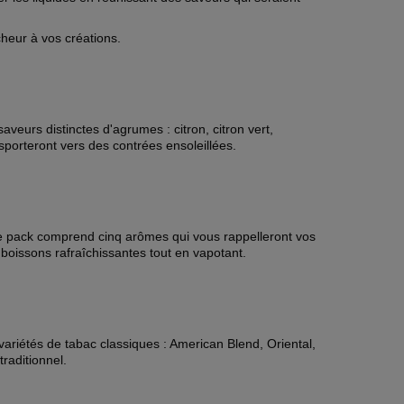
cheur à vos créations.
eurs distinctes d'agrumes : citron, citron vert,
porteront vers des contrées ensoleillées.
 Ce pack comprend cinq arômes qui vous rappelleront vos
 boissons rafraîchissantes tout en vapotant.
ariétés de tabac classiques : American Blend, Oriental,
raditionnel.