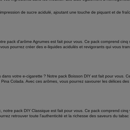
 impression de sucre acidulé, ajoutant une touche de piquant et de fraî
tre pack d'arôme Agrumes est fait pour vous. Ce pack comprend cinq sav
s pourrez créer des e-liquides acidulés et revigorants qui vous trans
s dans votre e-cigarette ? Notre pack Boisson DIY est fait pour vous.
et Pina Colada. Avec ces arômes, vous pourrez savourer les délices des
 notre pack DIY Classique est fait pour vous. Ce pack comprend cinq v
ez retrouver toute l'authenticité et la richesse des saveurs du tabac t