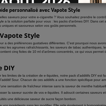
uide personnalisé avec Vapote Style
lles saveurs pour votre e-cigarette ? Vous souhaitez prendre le contrô
le a la solution parfaite pour vous : les packs d'arômes DIY. Dans cet 
s uniques et savoureux selon vos goûts personnels.
 Vapote Style
 a des préférences gustatives différentes. C'est pourquoi nous avon
iez les agrumes rafraîchissants, les saveurs de tabac authentiques, les 
ntient cinq fioles de 10 ml d'arômes concentrés, ce qui vous permet d
e DIY
s limites de la création de e-liquides, notre pack d'additifs DIY est fa
 et l'additif Sour. Chacun de ces additifs a une fonction spécifique pour 
d'une sensation de fraîcheur intense sans la saveur de menthe habituell
usser la saveur sucrée de vos e-liquides. Il adoucit certaines saveurs e
fruités une délicieuse saveur de sucre façon bonbon.
 de vos ingrédients sans les modifier. Elle aide également à homogénéis