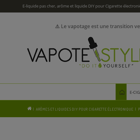
E-liquide pas cher, arôme et liquide DIY pour Cigarette électron
⚠️ Le vapotage est une transition v
E-CI
ARÔMES ET LIQUIDES DIY POUR CIGARETTE ÉLECTRONIQUE