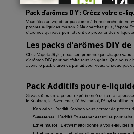
Pack d'arômes DIY : Créez votre e-liq
Vous êtes un vapoteur passionné à la recherche de nouve
propres e-liquides maison ? Ne cherchez plus, Vapote Sty
d'arômes qui vous permettront de préparer des e-liquide
Les packs d'arômes DIY de
Chez Vapote Style, nous comprenons que chaque vapoteur
d'arômes DIY pour satisfaire tous les goûts. Que vous aim
avons le pack d'arômes parfait pour vous. Chaque pack co
Pack Additifs pour e-liquid
Si vous êtes un vapoteur expérimenté qui aime repousser le
le Koolada, le Sweetener, l'éthyl maltol, l'éthyl vanilline
Koolada
: L'additif Koolada vous permet de profiter 
·
Sweetener
: L'additif Sweetener est utilisé pour reha
·
Éthyl maltol
: L'éthyl maltol donne à vos e-liquides 
·
Éthyl vanilline
: L'éthyl vanilline améliore la saveur
·