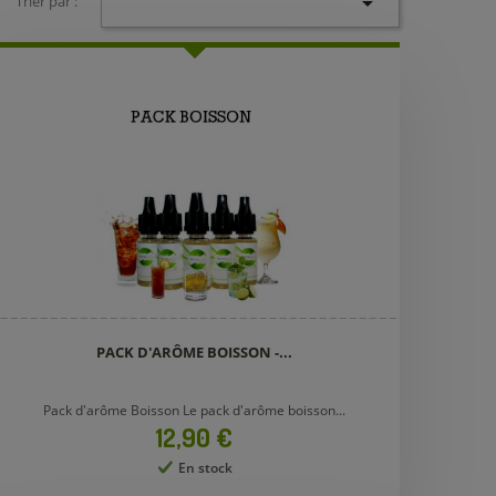

Trier par :
PACK D'ARÔME BOISSON -...
Pack d'arôme Boisson Le pack d'arôme boisson...
Prix
12,90 €
En stock