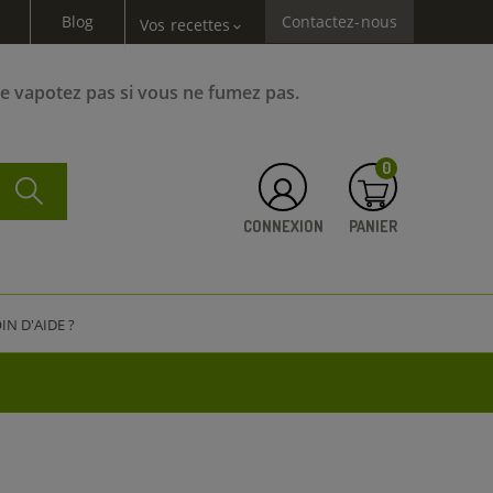
Blog
Contactez-nous
Vos recettes
expand_more
Ne vapotez pas si vous ne fumez pas.
0
CONNEXION
PANIER
IN D'AIDE ?