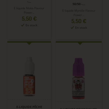
-...
50/50 -...
E liquide Moka Flavour
E liquide Myrtille Flavour
Power...
Power...
Prix
5,50 €
Prix
5,50 €
En stock
En stock
E-LIQUIDE PÊCHE