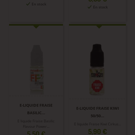
En stock
En stock
E-LIQUIDE FRAISE
E-LIQUIDE FRAISE KIWI
BASILIC...
50/50...
E liquide Fraise Basilic
E liquide Fraise Kiwi Cirkus...
Flavour Power...
Prix
5,90 €
Prix
5,50 €