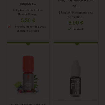
E-LIQUIDE PINKMAN SEL
ABRICOT...
DE...
E liquide Pêche Abricot
E liquide Pinkman aux sels
Flavour Power...
de nicotine...
Prix
5,50 €
Prix
6,90 €
Produit disponible avec
En stock
d'autres options