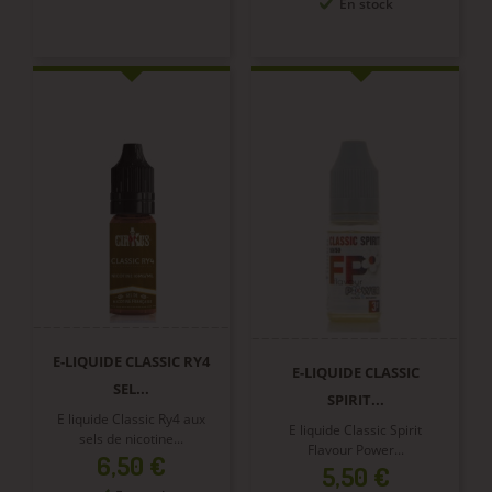
En stock
E-LIQUIDE CLASSIC RY4
E-LIQUIDE CLASSIC
SEL...
SPIRIT...
E liquide Classic Ry4 aux
E liquide Classic Spirit
sels de nicotine...
Flavour Power...
Prix
6,50 €
Prix
5,50 €