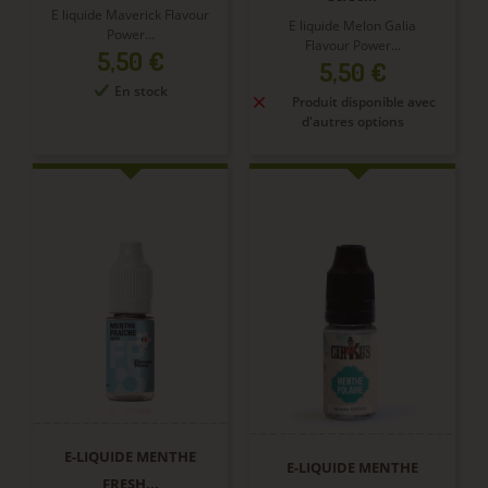
E liquide Maverick Flavour
E liquide Melon Galia
Power...
Flavour Power...
Prix
5,50 €
Prix
5,50 €
En stock
Produit disponible avec
d'autres options
E-LIQUIDE MENTHE
E-LIQUIDE MENTHE
FRESH...