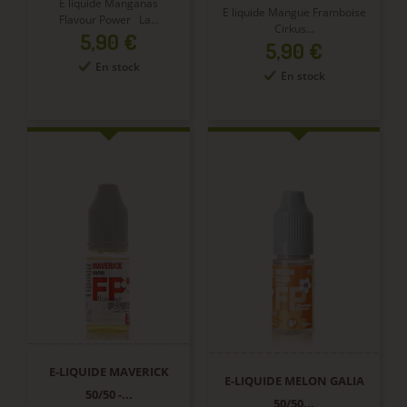
E liquide Manganas
E liquide Mangue Framboise
Flavour Power La...
Cirkus...
Prix
5,90 €
Prix
5,90 €
En stock
En stock
E-LIQUIDE MAVERICK
E-LIQUIDE MELON GALIA
50/50 -...
50/50...