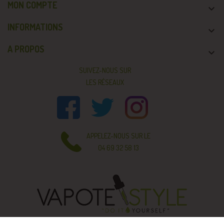
MON COMPTE

INFORMATIONS

A PROPOS

SUIVEZ-NOUS SUR
LES RÉSEAUX
APPELEZ-NOUS SUR LE
04 69 32 58 13