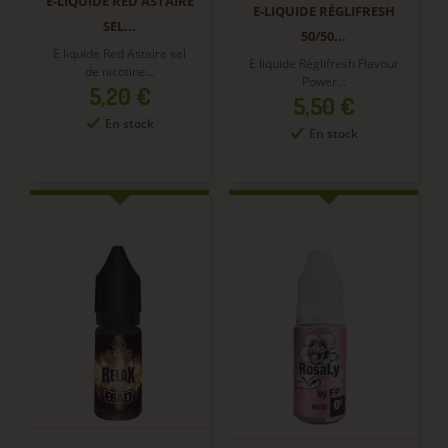
E-LIQUIDE RED ASTAIRE
E-LIQUIDE RÉGLIFRESH
SEL...
50/50...
E liquide Red Astaire sel
E liquide Réglifresh Flavour
de nicotine...
Power...
Prix
5,20 €
Prix
5,50 €
En stock
En stock