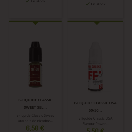
En stock
En stock
E-LIQUIDE CLASSIC
E-LIQUIDE CLASSIC USA
SWEET SEL...
50/50...
E-liquide Classic Sweet
E liquide Classic USA
aux sels de nicotine...
Flavour Power...
Prix
6,50 €
Prix
5,50 €