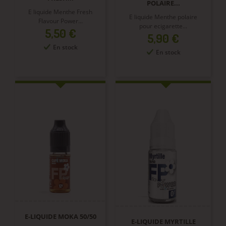
POLAIRE...
E liquide Menthe Fresh
E liquide Menthe polaire
Flavour Power...
pour ecigarette...
Prix
5,50 €
Prix
5,90 €
En stock
En stock
E-LIQUIDE MOKA 50/50
E-LIQUIDE MYRTILLE