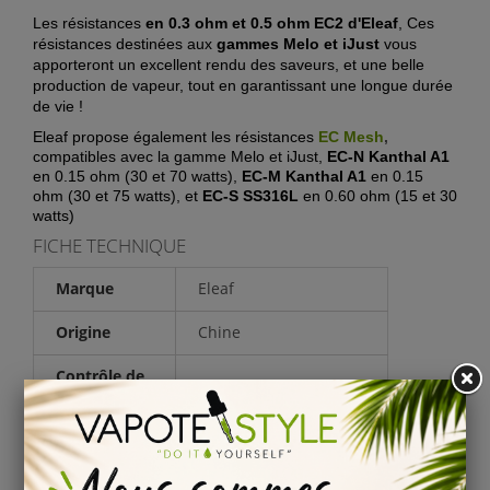
Les résistances
en 0.3 ohm et 0.5 ohm EC2 d'Eleaf
, Ces
résistances destinées aux
gammes Melo et iJust
vous
apporteront un excellent rendu des saveurs, et une belle
production de vapeur, tout en garantissant une longue durée
de vie !
Eleaf propose
également les résistances
EC Mesh
,
compatibles avec la gamme Melo et iJust,
EC-N Kanthal A1
en 0.15 ohm (30 et 70 watts),
EC-M Kanthal A1
en 0.15
ohm (30 et 75 watts), et
EC-S SS316L
en 0.60 ohm (15 et 30
watts)
FICHE TECHNIQUE
Marque
Eleaf
Origine
Chine
Contrôle de
Non
température
Question
(0)