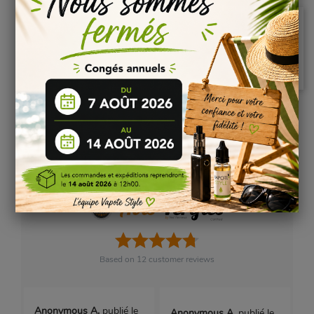
Pas de questions pour le moment.
Poser une question
AVIS VÉRIFIÉS(12)
Based on
12
customer reviews
Anonymous A.
publié le
Anonymous A.
publié le