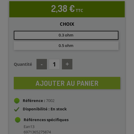
2,38 €
TTC
CHOIX
0.3 ohm
0.5 ohm
Quantité
AJOUTER AU PANIER
Référence :
7002
Disponibilité : En stock
Références spécifiques
Ean13
6971365275874