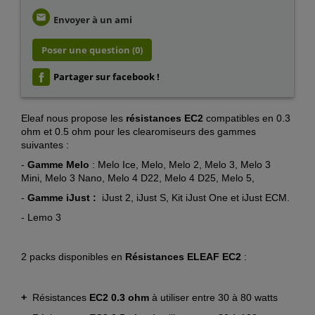
email
Envoyer à un ami
Poser une question
(0)
Partager sur facebook !
Eleaf nous propose les
résistances EC2
compatibles en 0.3
ohm et 0.5 ohm pour les clearomiseurs des gammes
suivantes :
-
Gamme Melo
: Melo Ice, Melo, Melo 2, Melo 3, Melo 3
Mini, Melo 3 Nano, Melo 4 D22, Melo 4 D25, Melo 5,
-
Gamme iJust :
iJust 2, iJust S, Kit iJust One et iJust ECM.
- Lemo 3
2
packs disponibles en
Résistances ELEAF EC2
:
+
Résistances
EC2 0.3 ohm
à utiliser entre 30 à 80 watts