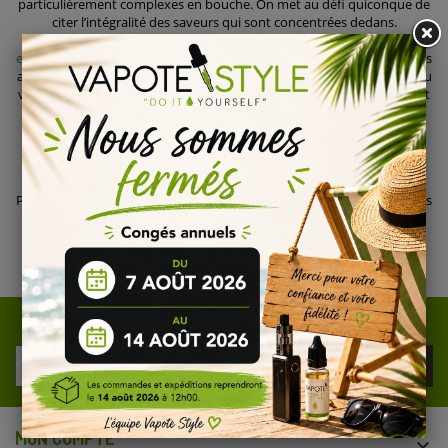
particulièrement complexes en bouche. On met au défi quiconque de
citer l’intégralité des saveurs qui sont concentrées dedans.
C’est justement ce qui fait la subtilité de cette gamme d’arômes pour
e-liquides DIY
. Mais complexe ne signifie pas pour autant mauvais. Les
arômes NOVA GALAXY sont très appréciés d’un public expérimenté au
vapotage. Nous vous les recommandons une fois que votre palais est
suffisamment affiné. Des concentrés que feront fureurs dans la
composition de vos futurs e-liquides.
Arômes Absolute Zero et Boba's
Parmi les arômes de Nova Galaxy, on pense notamment aux meilleurs
arômes Nova pour DIY comme
Absolute Zéro
ou
BOBA’s
qui se
distingue par sa complexité en bouche et la présence de multiples
nuances qui permettent au
vapoteur amateur
de se rafraîchir la
bouche avec une vingtaines de subtilités aromatiques.
REJOIGNEZ NOTRE NEWSLETTER
MON COMPTE
