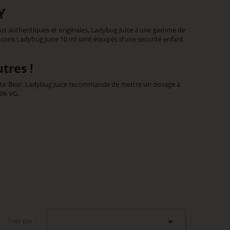
Y
plus authentiques et originales, Ladybug Juice à une gamme de
acons Ladybug Juice 10 ml sont équipés d’une sécurité enfant
tres !
rtic Bear. Ladybug Juice recommande de mettre un dosage à
0% VG.

Trier par :