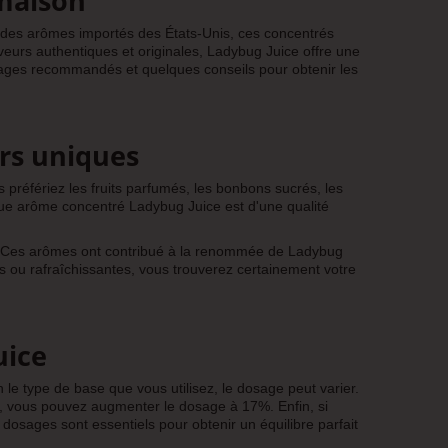
 maison
 des arômes importés des États-Unis, ces concentrés
eurs authentiques et originales, Ladybug Juice offre une
sages recommandés et quelques conseils pour obtenir les
rs uniques
préfériez les fruits parfumés, les bonbons sucrés, les
ue arôme concentré Ladybug Juice est d'une qualité
ar. Ces arômes ont contribué à la renommée de Ladybug
 ou rafraîchissantes, vous trouverez certainement votre
uice
le type de base que vous utilisez, le dosage peut varier.
, vous pouvez augmenter le dosage à 17%. Enfin, si
ages sont essentiels pour obtenir un équilibre parfait