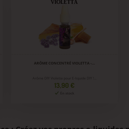
ARÔME CONCENTRÉ VIOLETTA -...
Arôme DIY Violetta pour E-liquide DIY !...
Prix
13,90 €
En stock