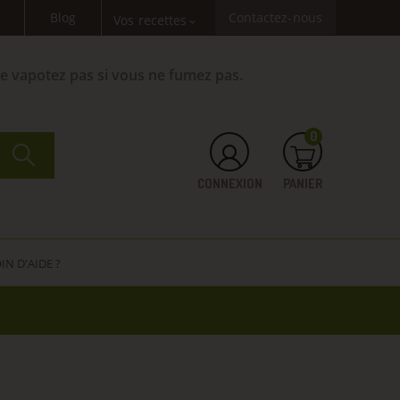
Blog
Contactez-nous
Vos recettes
expand_more
Ne vapotez pas si vous ne fumez pas.
0
CONNEXION
PANIER
IN D'AIDE ?