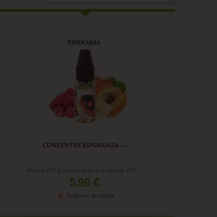
CONCENTRÉ ESPERANZA -...
Arôme DIY Esperanza pour E-liquide DIY !...
Prix
5,90 €
Rupture de stock