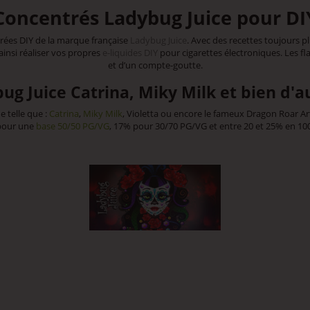
Concentrés Ladybug Juice pour DI
rées DIY de la marque française
Ladybug Juice
. Avec des recettes toujours 
ainsi réaliser vos propres
e-liquides DIY
pour cigarettes électroniques. Les fl
et d’un compte-goutte.
ug Juice Catrina, Miky Milk et bien d'au
 telle que :
Catrina
,
Miky Milk
, Violetta ou encore le fameux Dragon Roar A
pour une
base 50/50 PG/VG
, 17% pour 30/70 PG/VG et entre 20 et 25% en 10