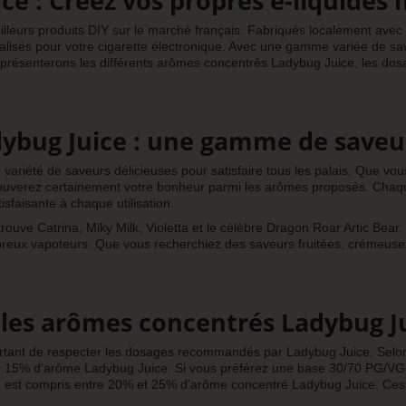
ce : Créez vos propres e-liquides
lleurs produits DIY sur le marché français. Fabriqués localement avec
alisés pour votre cigarette électronique. Avec une gamme variée de sav
s présenterons les différents arômes concentrés Ladybug Juice, les do
ybug Juice : une gamme de saveu
iété de saveurs délicieuses pour satisfaire tous les palais. Que vous 
rouverez certainement votre bonheur parmi les arômes proposés. Chaq
sfaisante à chaque utilisation.
trouve Catrina, Miky Milk, Violetta et le célèbre Dragon Roar Artic Be
reux vapoteurs. Que vous recherchiez des saveurs fruitées, crémeuses
es arômes concentrés Ladybug J
mportant de respecter les dosages recommandés par Ladybug Juice. Selon 
er 15% d'arôme Ladybug Juice. Si vous préférez une base 30/70 PG/VG
st compris entre 20% et 25% d'arôme concentré Ladybug Juice. Ces dos