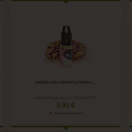
ARÔME CONCENTRÉ CATRINA -...
Arôme DIY Catrina pour E-liquide DIY !...
Prix
5,90 €
Rupture de stock