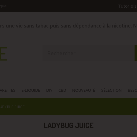
ique
Tutoriels
ers une vie sans tabac puis sans dépendance à la nicotine. 
GARETTES
E-LIQUIDE
DIY
CBD
NOUVEAUTÉ
SÉLECTION
BESO
LADYBUG JUICE
LADYBUG JUICE