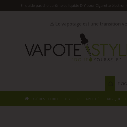
E-liquide pas cher, arôme et liquide DIY pour Cigarette électron
⚠️ Le vapotage est une transition v
E-CI
ARÔMES ET LIQUIDES DIY POUR CIGARETTE ÉLECTRONIQUE