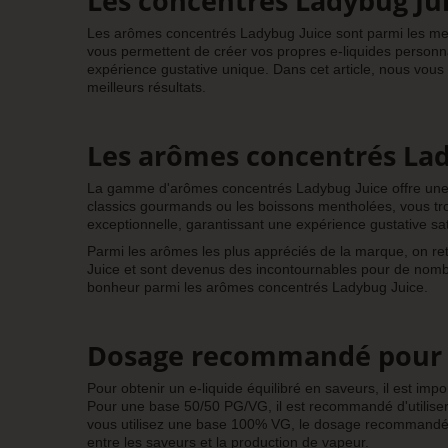
Les concentrés Ladybug Jui
Les arômes concentrés Ladybug Juice sont parmi les mei
vous permettent de créer vos propres e-liquides personn
expérience gustative unique. Dans cet article, nous vou
meilleurs résultats.
Les arômes concentrés Lad
La gamme d'arômes concentrés Ladybug Juice offre une var
classics gourmands ou les boissons mentholées, vous t
exceptionnelle, garantissant une expérience gustative sati
Parmi les arômes les plus appréciés de la marque, on re
Juice et sont devenus des incontournables pour de nomb
bonheur parmi les arômes concentrés Ladybug Juice.
Dosage recommandé pour l
Pour obtenir un e-liquide équilibré en saveurs, il est i
Pour une base 50/50 PG/VG, il est recommandé d'utilis
vous utilisez une base 100% VG, le dosage recommandé e
entre les saveurs et la production de vapeur.