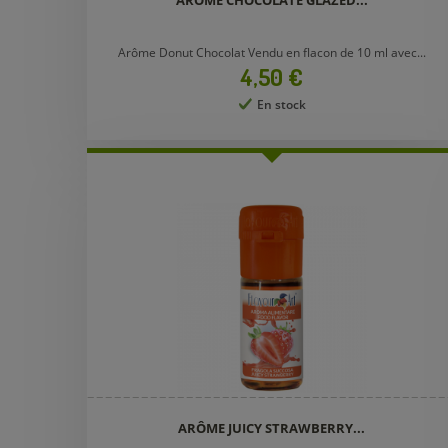
ARÔME CHOCOLATE GLAZED...
Arôme Donut Chocolat Vendu en flacon de 10 ml avec...
Prix
4,50 €
En stock
ARÔME JUICY STRAWBERRY...