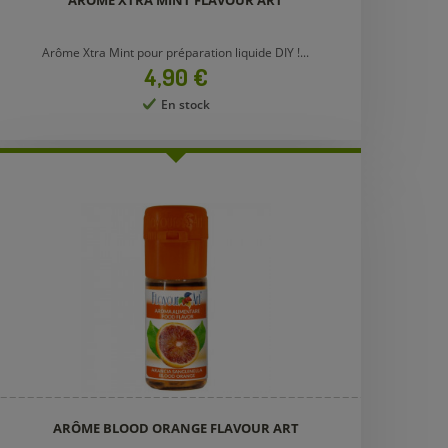
ARÔME XTRA MINT FLAVOUR ART
Arôme Xtra Mint pour préparation liquide DIY !...
Prix
4,90 €
En stock
ARÔME BLOOD ORANGE FLAVOUR ART