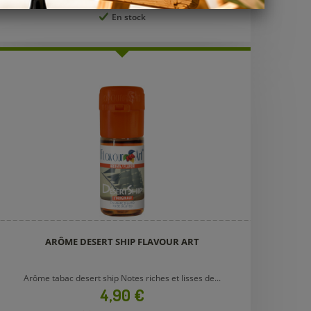
En stock
ARÔME DESERT SHIP FLAVOUR ART
Arôme tabac desert ship Notes riches et lisses de...
Prix
4,90 €