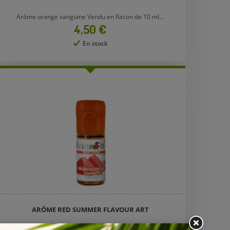
Arôme orange sanguine Vendu en flacon de 10 ml...
Prix
4,50 €
En stock
ARÔME RED SUMMER FLAVOUR ART