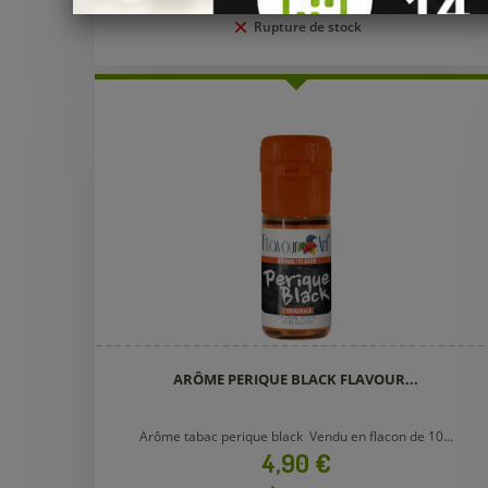
Rupture de stock
ARÔME PERIQUE BLACK FLAVOUR...
Arôme tabac perique black Vendu en flacon de 10...
Prix
4,90 €