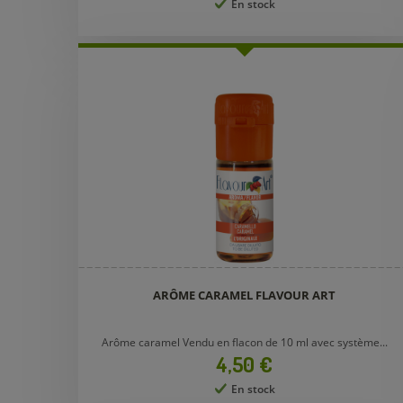
En stock
ARÔME CARAMEL FLAVOUR ART
Arôme caramel Vendu en flacon de 10 ml avec système...
Prix
4,50 €
En stock