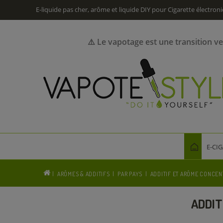
E-liquide pas cher, arôme et liquide DIY pour Cigarette électron
⚠️ Le vapotage est une transition v
E-CI
ARÔMES & ADDITIFS
PAR PAYS
ADDITIF ET ARÔME CONCENT
ADDIT