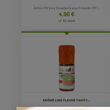
Arôme DIY Juicy Strawberry pour E-liquide DIY !...
Prix
4,90 €
En stock
ARÔME LIME FLAVOR TAHITY...