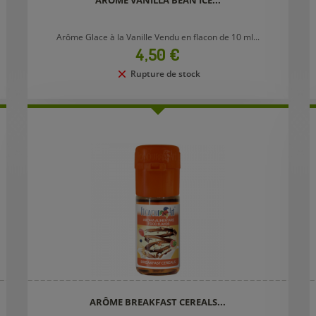
ARÔME VANILLA BEAN ICE...
Arôme Glace à la Vanille Vendu en flacon de 10 ml...
Prix
4,50 €
Rupture de stock
ARÔME BREAKFAST CEREALS...