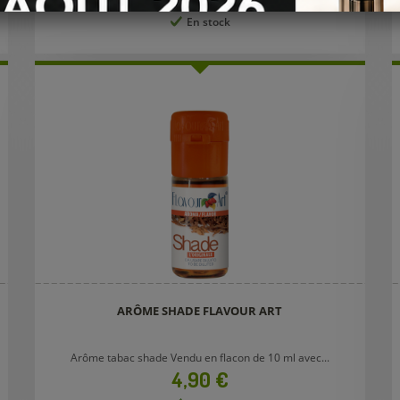
En stock
ARÔME SHADE FLAVOUR ART
Arôme tabac shade Vendu en flacon de 10 ml avec...
Prix
4,90 €