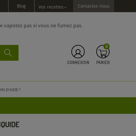
Blog
Contactez-nous
Vos recettes
expand_more
Ne vapotez pas si vous ne fumez pas.
0
CONNEXION
PANIER
IN D'AIDE ?
IQUIDE