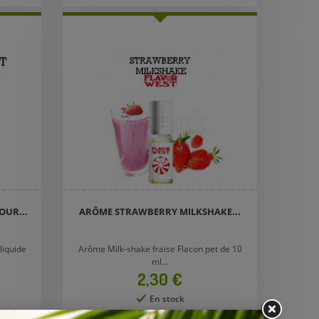
UR...
ARÔME STRAWBERRY MILKSHAKE...
liquide
Arôme Milk-shake fraise Flacon pet de 10
ml...
Prix
2,30 €
En stock