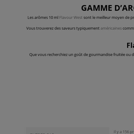
GAMME D’ARÔ
Les arômes 10 ml
Flavour West
sont le meilleur moyen de pr
Vous trouverez des saveurs typiquement
américaines
comm
Fl
Que vous recherchiez un goût de gourmandise fruitée ou 
Il y a 156 p