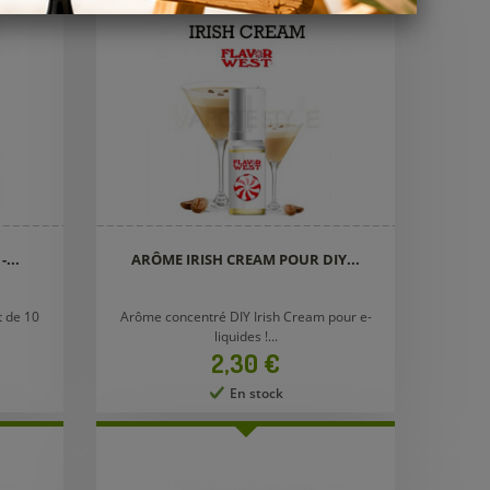
...
ARÔME IRISH CREAM POUR DIY...
t de 10
Arôme concentré DIY Irish Cream pour e-
liquides !...
Prix
2,30 €
En stock