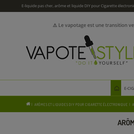
E-liquide pas cher, arôme et liquide DIY pour Cigarette électron
⚠️ Le vapotage est une transition v
E-CI
ARÔMES ET LIQUIDES DIY POUR CIGARETTE ÉLECTRONIQUE
ARÔM