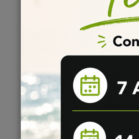
ARÔME 
Arome li