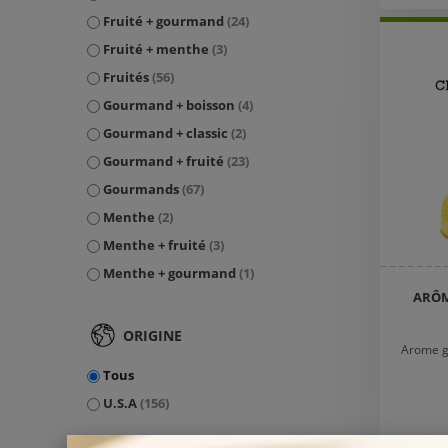
Fruité + gourmand
(24)
Fruité + menthe
(3)
Fruités
(56)
Gourmand + boisson
(4)
Gourmand + classic
(2)
Gourmand + fruité
(23)
Gourmands
(67)
Menthe
(2)
Menthe + fruité
(3)
Menthe + gourmand
(1)
ARÔM
ORIGINE
Arome g
Tous
U.S.A
(156)