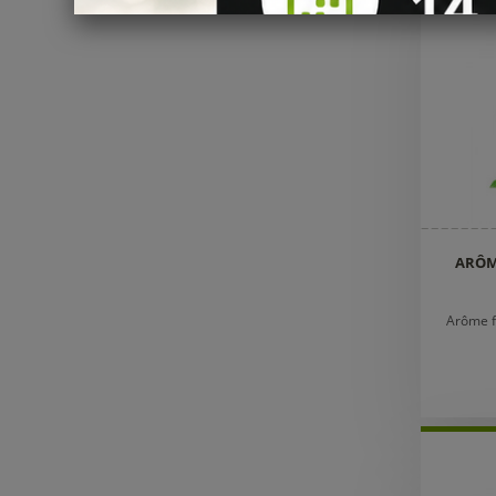
ARÔM
Arôme f