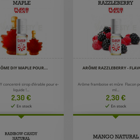
ÔME DIY MAPLE POUR...
ARÔME RAZZLEBERRY - FLAVO
 concentré sirop d’érable pour e-
Arôme framboise et mûre Flacon p
liquide !...
ml...
Prix
Prix
2,30 €
2,30 €
En stock
En stock