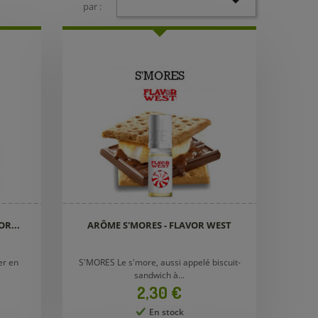

par :
R...
ARÔME S'MORES - FLAVOR WEST
er en
S'MORES Le s'more, aussi appelé biscuit-
sandwich à...
Prix
2,30 €
En stock