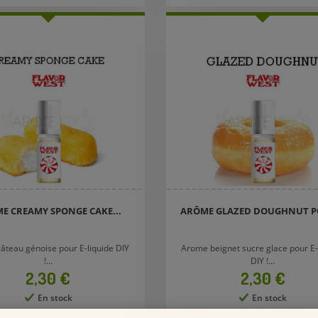
E CREAMY SPONGE CAKE...
ARÔME GLAZED DOUGHNUT PO
âteau génoise pour E-liquide DIY
Arome beignet sucre glace pour E-
!...
DIY !...
Prix
Prix
2,30 €
2,30 €
En stock
En stock