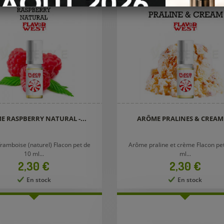
E RASPBERRY NATURAL -...
ARÔME PRALINES & CREAM -
ramboise (naturel) Flacon pet de
Arôme praline et crème Flacon pe
10 ml...
ml...
Prix
Prix
2,30 €
2,30 €
En stock
En stock