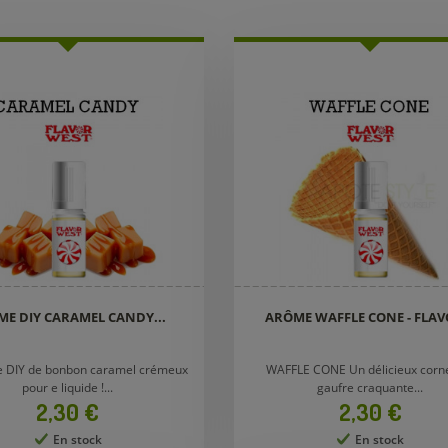
E DIY CARAMEL CANDY...
ARÔME WAFFLE CONE - FLAVO
 DIY de bonbon caramel crémeux
WAFFLE CONE Un délicieux corn
pour e liquide !...
gaufre craquante...
Prix
Prix
2,30 €
2,30 €
En stock
En stock