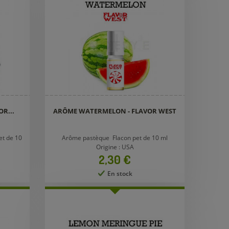
R...
ARÔME WATERMELON - FLAVOR WEST
et de 10
Arôme pastèque Flacon pet de 10 ml
Origine : USA
Prix
2,30 €
En stock