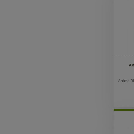
AR
Arôme DIY