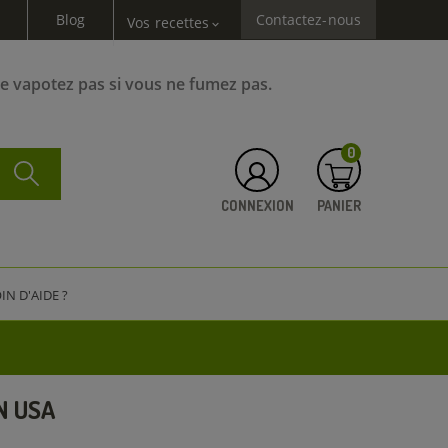
Blog
Contactez-nous
Vos recettes
expand_more
Ne vapotez pas si vous ne fumez pas.
0
CONNEXION
PANIER
IN D'AIDE ?
N USA