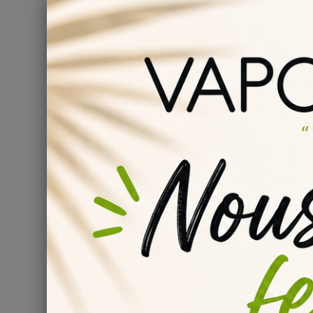
CONTENANCE
Tous
10 ml
(156)
MARQUE
Tous
Flavor West
(156)
ARÔME
Arôme s