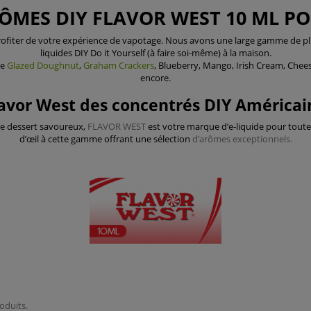
MES DIY FLAVOR WEST 10 ML PO
ofiter de votre expérience de vapotage. Nous avons une large gamme de plu
liquides DIY
Do it Yourself
(à faire soi-même) à la maison.
e
Glazed Doughnut
,
Graham Crackers
, Blueberry, Mango, Irish Cream, Chee
encore.
avor West des concentrés DIY América
de dessert savoureux,
FLAVOR WEST
est votre marque d’e-liquide pour toutes
d’œil à cette gamme offrant une sélection
d’arômes exceptionnels.
roduits.