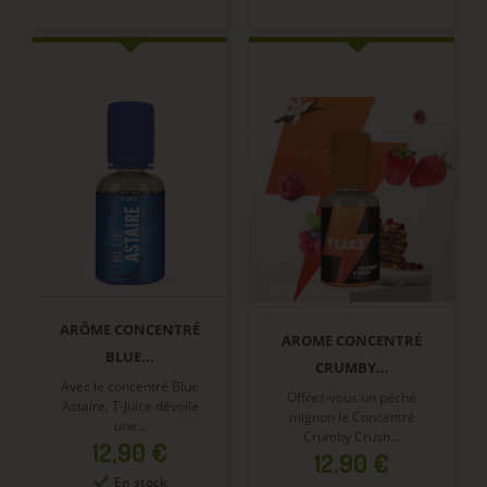
ARÔME CONCENTRÉ
AROME CONCENTRÉ
BLUE...
CRUMBY...
Avec le concentré Blue
Offrez-vous un péché
Astaire, T-Juice dévoile
mignon le Concentré
une...
Crumby Crush...
Prix
12,90 €
Prix
12,90 €
En stock