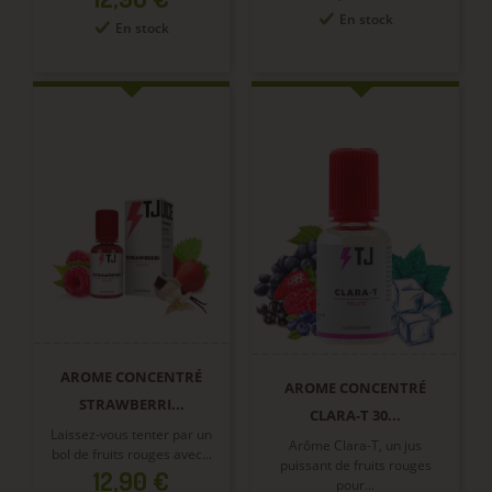
En stock
En stock
AROME CONCENTRÉ
AROME CONCENTRÉ
STRAWBERRI...
CLARA-T 30...
Laissez-vous tenter par un
Arôme Clara-T, un jus
bol de fruits rouges avec...
puissant de fruits rouges
Prix
12,90 €
pour...