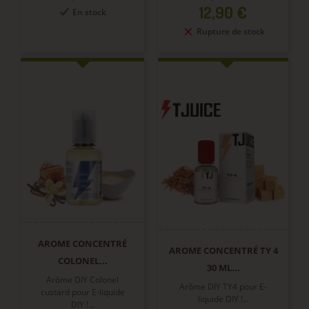
Prix
12,90 €
En stock
Rupture de stock
AROME CONCENTRÉ
AROME CONCENTRÉ TY 4
COLONEL...
30 ML...
Arôme DIY Colonel
Arôme DIY TY4 pour E-
custard pour E-liquide
liquide DIY !...
DIY !...