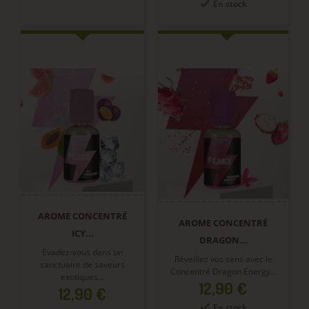
En stock
AROME CONCENTRÉ
AROME CONCENTRÉ
ICY...
DRAGON...
Évadez-vous dans un
Réveillez vos sens avec le
sanctuaire de saveurs
Concentré Dragon Energy...
exotiques...
Prix
12,90 €
Prix
12,90 €
En stock