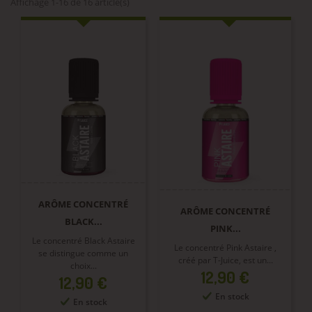
Affichage 1-16 de 16 article(s)
ARÔME CONCENTRÉ
ARÔME CONCENTRÉ
BLACK...
PINK...
Le concentré Black Astaire
Le concentré Pink Astaire ,
se distingue comme un
créé par T-Juice, est un...
choix...
Prix
12,90 €
Prix
12,90 €
En stock
En stock