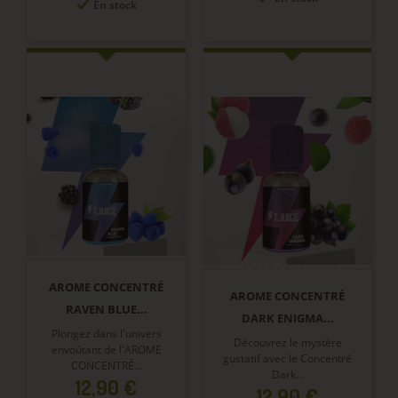
En stock
AROME CONCENTRÉ
AROME CONCENTRÉ
RAVEN BLUE...
DARK ENIGMA...
Plongez dans l'univers
Découvrez le mystère
envoûtant de l'AROME
gustatif avec le Concentré
CONCENTRÉ...
Dark...
Prix
12,90 €
Prix
12,90 €