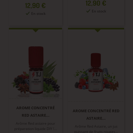
Prix
12,90 €
Prix
12,90 €
En stock
En stock
AROME CONCENTRÉ
AROME CONCENTRÉ RED
RED ASTAIRE...
ASTAIRE...
Arôme Red astaire pour
Arôme Red Astaire, un jus
préparation liquide DIY !...
puissant de fruits rouges...