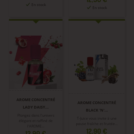
En stock
En stock
AROME CONCENTRÉ
AROME CONCENTRÉ
LADY DAISY...
BLACK 'N'...
Plongez dans l'univers
T-Juice vous invite à une
élégant et raffiné de
pause fraîche et fruitée...
l'AROME...
Prix
12,90 €
Prix
12,90 €