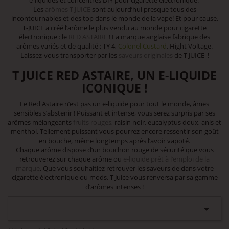
e-liquides et concentrés DIY pour cigarette électronique.
Les
arômes T JUICE
sont aujourd’hui presque tous des
incontournables et des top dans le monde de la vape! Et pour cause,
T-JUICE a créé l’arôme le plus vendu au monde pour cigarette
électronique : le
RED ASTAIRE
! La marque anglaise fabrique des
arômes variés et de qualité : TY 4,
Colonel Custard
, Hight Voltage.
Laissez-vous transporter par les
saveurs originales
de T JUICE !
T JUICE RED ASTAIRE, UN E-LIQUIDE
ICONIQUE !
Le Red Astaire n’est pas un e-liquide pour tout le monde, âmes
sensibles s’abstenir ! Puissant et intense, vous serez surpris par ses
arômes mélangeants
fruits rouges
, raisin noir, eucalyptus doux, anis et
menthol. Tellement puissant vous pourrez encore ressentir son goût
en bouche, même longtemps après l’avoir vapoté.
Chaque arôme dispose d’un bouchon rouge de sécurité que vous
retrouverez sur chaque arôme ou
e-liquide prêt à l’emploi de la
marque
. Que vous souhaitiez retrouver les saveurs de dans votre
cigarette électronique ou mods, T Juice vous renversa par sa gamme
d’arômes intenses !
