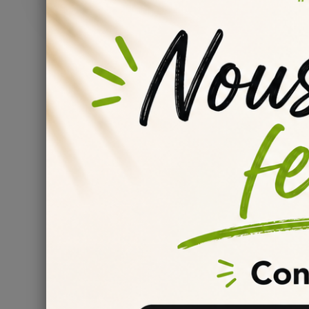
Affichage 1-2 de 2 article(s)
BASE E-LIQUIDE 100% VG FO
Lorsqu'il s'agit de préparer ses propres e-liquides, il est
adeptes du DIY. Dans cet article, nous vous expliquerons
Qu'est-ce que la base e-li
La
base e-liquide 100% VG format 115 ml
est une solut
contient pas de propylène glycol (PG). Elle est générale
Composition de la base e-
Comme mentionné précédemment, la
base e-liquide 1
est utilisé dans de nombreux produits de soins personnel
Utilisation de la base e-li