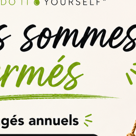
RMAT 115 ML: Tout ce que vous d
 essentiel de choisir la bonne base. La
base e-liquide 100% VG format
 tout ce que vous devez savoir sur cette base, de sa composition à son
quide 100% VG format 115 ml ?
ion utilisée pour préparer des e-liquides maison. Elle est composée à 1
ment vendue dans un flacon de 115 ml, ce qui permet de préparer plusieu
liquide 100% VG format 115 ml
00% VG format 115 ml
est composée à 100% de glycérine végétale. La g
s, y compris les e-liquides. Elle est sans danger pour la consommation
quide 100% VG format 115 ml