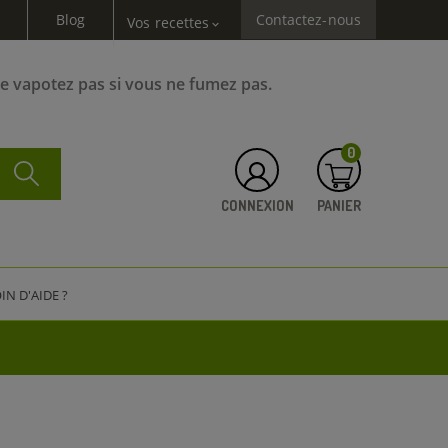
Blog
Contactez-nous
Vos recettes
expand_more
Ne vapotez pas si vous ne fumez pas.
0
CONNEXION
PANIER
IN D'AIDE ?