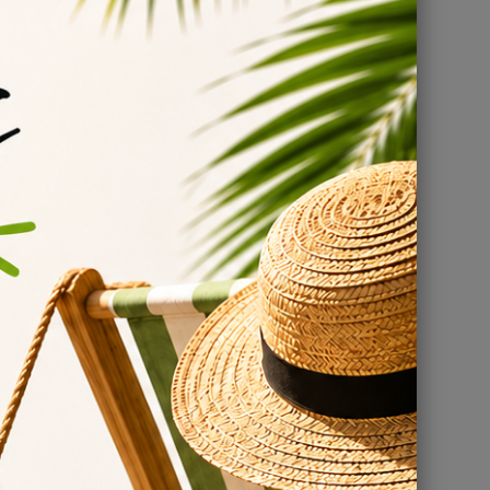
evez savoir
 115 ml
est un choix populaire parmi les vapoteurs
 utilisation en passant par ses avantages.
00% de glycérine végétale (VG), ce qui signifie qu'elle ne
rs lots d'e-liquide.
lycérine végétale est un liquide épais et visqueux qui
 et offre une vapeur dense et épaisse.