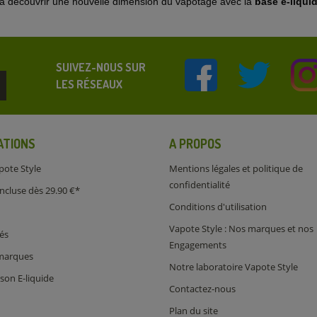
us à découvrir une nouvelle dimension du vapotage avec la
base e-liqui
SUIVEZ-NOUS SUR
LES RÉSEAUX
ATIONS
A PROPOS
pote Style
Mentions légales et politique de
confidentialité
incluse dès 29.90 €*
Conditions d'utilisation
Vapote Style : Nos marques et nos
és
Engagements
 marques
Notre laboratoire Vapote Style
son E-liquide
Contactez-nous
Plan du site