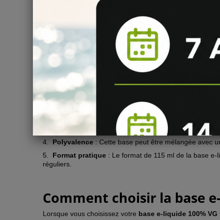
La
base e-liquide 100% VG format 115 ml
est utilisée
de la nicotine pour créer votre propre e-liquide personna
votre choix, selon les dosages recommandés.
Les avantages de la base e
La
base e-liquide 100% VG format 115 ml
présente de 
1.
Sans propylène glycol
: La base e-liquide 100% VG e
2.
Vapeur dense et épaisse
: Grâce à sa composition à
3.
Saveur préservée
: La base e-liquide 100% VG permet
4.
Polyvalence
: Cette base peut être mélangée avec un
5.
Format pratique
: Le format de 115 ml de la base e-li
réguliers.
Comment choisir la base e
Lorsque vous choisissez votre
base e-liquide 100% VG 