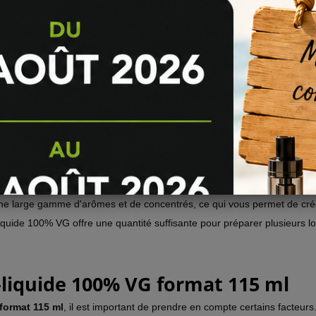
 comme ingrédient de base pour préparer des e-liquides. Elle peut êtr
lisé. Pour préparer votre propre e-liquide, il vous suffit de mélanger l
-liquide 100% VG format 115 ml
nombreux avantages pour les vapoteurs adeptes du DIY. Voici quelque
st idéale pour les personnes allergiques ou sensibles au propylène glyc
 100% de VG, cette base produit une vapeur dense et épaisse, idéale 
 de préserver les arômes des e-liquides, offrant ainsi une expérience 
e large gamme d'arômes et de concentrés, ce qui vous permet de créer
quide 100% VG offre une quantité suffisante pour préparer plusieurs lot
-liquide 100% VG format 115 ml
format 115 ml
, il est important de prendre en compte certains facteurs