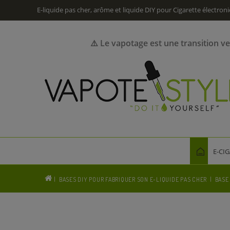
E-liquide pas cher, arôme et liquide DIY pour Cigarette électron
⚠️ Le vapotage est une transition v
E-CI
BASES DIY POUR FABRIQUER SON E-LIQUIDE PAS CHER
BASE 