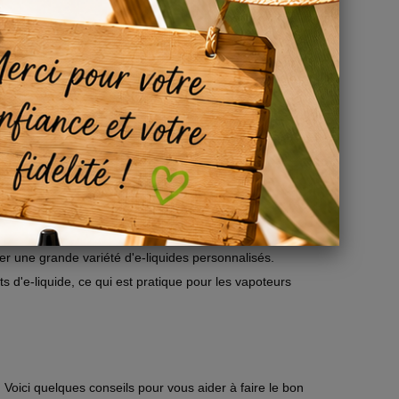
e mélangée avec des arômes concentrés et éventuellement
a base e-liquide 100% VG avec les arômes et la nicotine de
s-uns des principaux avantages :
ol. Elle offre une alternative sans PG.
pour les amateurs de gros nuages.
gustative plus intense.
 une grande variété d'e-liquides personnalisés.
s d'e-liquide, ce qui est pratique pour les vapoteurs
. Voici quelques conseils pour vous aider à faire le bon