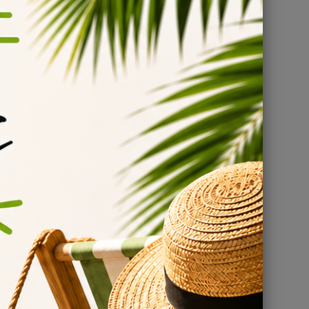
urs DIY
et personnalisée ? Ne cherchez plus ! Découvrez le
 de ce liquide premium, des saveurs délicieuses aux
de E-liquides
rettes électroniques, elle s'est forgée une solide
uice, un e-liquide custard qui a su conquérir les
 qui vous transporte dans un monde de saveurs riches et
en arrière-goût. Une combinaison unique qui ravira les