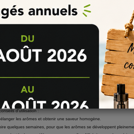
Certifiée
solue. Tous les ingrédients utilisés dans la confection du Goose Juice so
e-liquide, sont sélectionnés avec soin pour garantir une qualité optim
e pour un Rendu Parfait
format idéal pour vous accompagner pendant de longues sessions de vap
position, vous pourrez profiter d'une vapeur dense et généreuse, tout 
oose Juice
nseils d'utilisation :
mélanger les arômes et obtenir une saveur homogène.
oire quelques semaines, pour que les arômes se développent pleineme