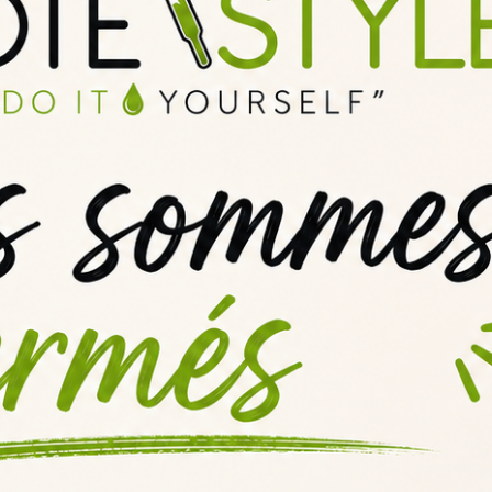
l: Le Guide Ultime pour les Vapote
propres e-liquides ? Vous recherchez une expérience gustative unique 
tory. Dans cet article, nous vous guiderons à travers tous les aspects
 Marque de Référence en Matière 
 dans l'industrie de la vape. Spécialisée dans les e-liquides pour ciga
ctueuses. Et parmi ses meilleurs produits se trouve le fameux Goose J
de Custard d'Exception
'un simple e-liquide custard. C'est une véritable expérience gustative
explosion de notes vanillées, sublimées par une légère touche poivrée 
tative intense.