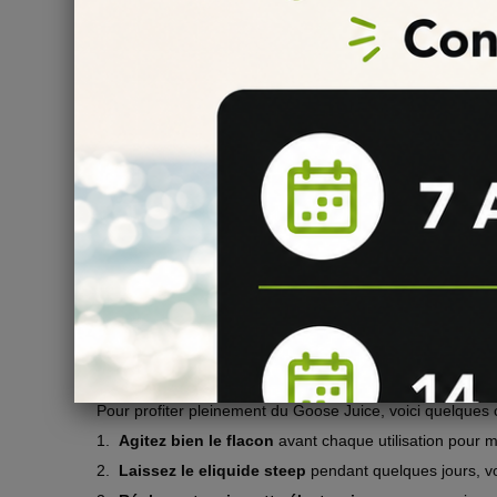
Des Ingrédients de Qualité 
Chez Quack's Juice Factory, la qualité est une priorité ab
la glycérine végétale, les deux composants de base de l'
choisis pour leur richesse et leur authenticité.
Une Composition Équilibré
Le Goose Juice est conditionné en flacons de 60 ml, un 
entre saveur et production de vapeur. Avec une telle com
custard.
Conseils d'Utilisation du G
Pour profiter pleinement du Goose Juice, voici quelques co
1.
Agitez bien le flacon
avant chaque utilisation pour 
2.
Laissez le eliquide steep
pendant quelques jours, v