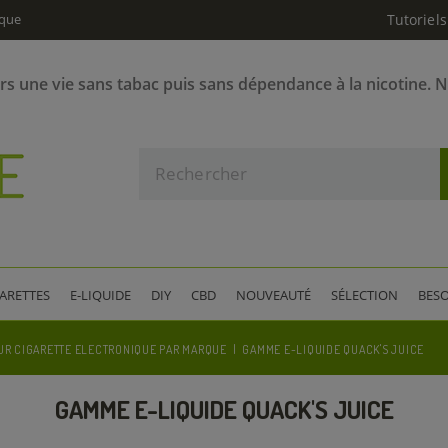
ique
Tutoriels
ers une vie sans tabac puis sans dépendance à la nicotine. 
GARETTES
E-LIQUIDE
DIY
CBD
NOUVEAUTÉ
SÉLECTION
BESO
UR CIGARETTE ELECTRONIQUE PAR MARQUE
GAMME E-LIQUIDE QUACK'S JUICE
GAMME E-LIQUIDE QUACK'S JUICE