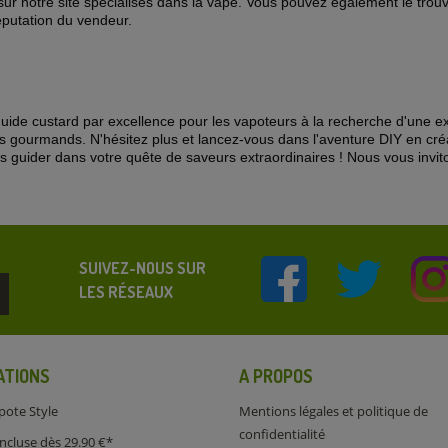
ur notre site spécialisés dans la vape. Vous pouvez également le trouv
éputation du vendeur.
quide custard par excellence pour les vapoteurs à la recherche d'une e
s gourmands. N'hésitez plus et lancez-vous dans l'aventure DIY en cr
s guider dans votre quête de saveurs extraordinaires ! Nous vous invi
SUIVEZ-NOUS SUR
LES RÉSEAUX
ATIONS
A PROPOS
pote Style
Mentions légales et politique de
confidentialité
incluse dès 29.90 €*