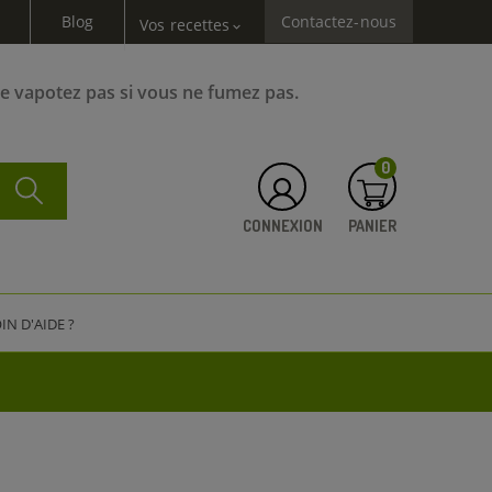
Blog
Contactez-nous
Vos recettes
expand_more
Ne vapotez pas si vous ne fumez pas.
0
CONNEXION
PANIER
IN D'AIDE ?