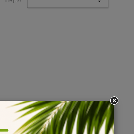

Trier par :