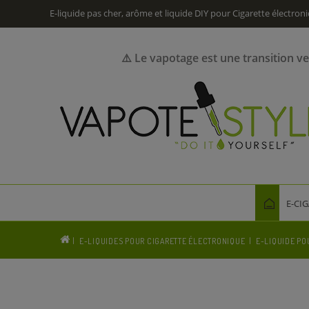
E-liquide pas cher, arôme et liquide DIY pour Cigarette électron
⚠️ Le vapotage est une transition v
E-CI
E-LIQUIDES POUR CIGARETTE ÉLECTRONIQUE
E-LIQUIDE PO