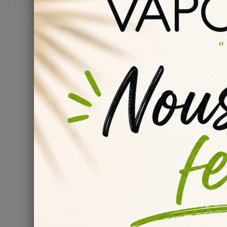
Affichage 1-1 de 1 article(s)
E-liquide Goose Juice 60 m
Vous êtes un vapoteur passionné par la création de vos 
célèbre e-liquide Goose Juice 60 ml de Quack's Juice Fac
conseils d'utilisation.
Quack's Juice Factory: Une
Quack's Juice Factory est une marque américaine renommée
réputation grâce à sa gamme de saveurs gourmandes et on
papilles des vapoteurs du monde entier.
Le Goose Juice: Un E-liqui
Le Goose Juice de Quack's Juice Factory est bien plus qu
crémeuses. Chaque bouffée de ce liquide vous offre une 
amateurs de custard à la recherche d'une expérience gus