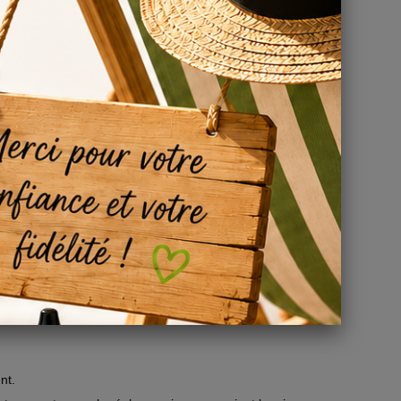
nt certifiés d'origine américaine. Le propylène glycol et
ale. Les arômes utilisés sont également rigoureusement
e. Son ratio PG/VG de 30/70 offre un équilibre parfait
en savourant pleinement les arômes délicats de la
nt.