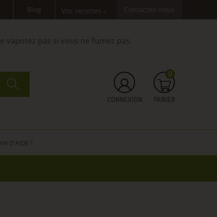
Blog
Contactez-nous
Vos recettes
expand_more
Ne vapotez pas si vous ne fumez pas.
0
CONNEXION
PANIER
IN D'AIDE ?