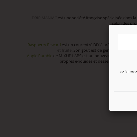
DRIP MANIAC
est une société française spécialisée dans 
selon des pro
Drip 
Raspberry Reward
est un concentré DIY à préparer avec un
et fruité
. Son goût est de génoise sur une m
Apple Rumble
de MIXUP LABS est un nouveau produit de la
propres e-liquides et desserts. Le plus cél
aux femmes en