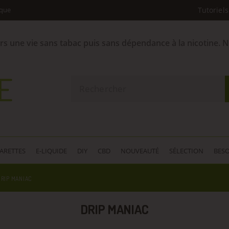
ique
Tutoriels
ers une vie sans tabac puis sans dépendance à la nicotine. 
GARETTES
E-LIQUIDE
DIY
CBD
NOUVEAUTÉ
SÉLECTION
BESO
DRIP MANIAC
DRIP MANIAC