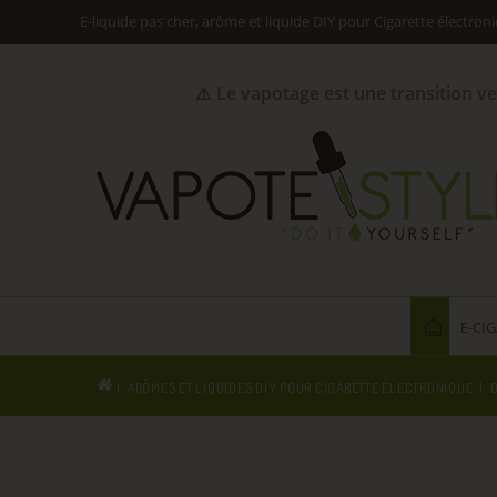
E-liquide pas cher, arôme et liquide DIY pour Cigarette électron
⚠️ Le vapotage est une transition v
E-CI
ARÔMES ET LIQUIDES DIY POUR CIGARETTE ÉLECTRONIQUE