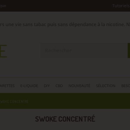
ique
Tutoriels
ers une vie sans tabac puis sans dépendance à la nicotine. 
GARETTES
E-LIQUIDE
DIY
CBD
NOUVEAUTÉ
SÉLECTION
BESO
SWOKE CONCENTRÉ
SWOKE CONCENTRÉ