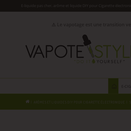
E-liquide pas cher, arôme et liquide DIY pour Cigarette électron
⚠️ Le vapotage est une transition v
E-CI
ARÔMES ET LIQUIDES DIY POUR CIGARETTE ÉLECTRONIQUE