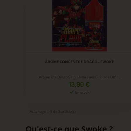
ARÔME CONCENTRÉ DRAGO - SWOKE
Arôme DIY Drago Saint Flava pour E-liquide DIY !...
Prix
13,90 €
En stock
Affichage 1-3 de 3 article(s)
Qu'est-ce que Swoke ?