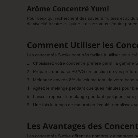
Arôme Concentré Yumi
Pour ceux qui recherchent des saveurs fruitées et acidulé
de vivacité à votre e-liquide. Laissez-vous séduire par c
Comment Utiliser les Conc
Les concentrés Swoke sont très faciles à utiliser pour crée
1.
Choisissez votre concentré préféré parmi la gamme 
2.
Préparez une base PG/VG en fonction de vos préféren
3.
Mélangez environ 8% du volume total de votre base av
4.
Agitez le mélange pendant quelques minutes pour bie
5.
Laissez reposer le mélange pendant quelques jours p
6.
Une fois le temps de maturation écoulé, remplissez vo
Les Avantages des Concen
Les concentrés Swoke offrent de nombreux avantages pou