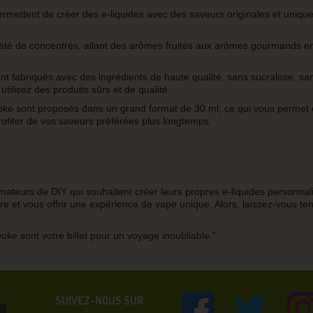
ettent de créer des e-liquides avec des saveurs originales et uniques. 
té de concentrés, allant des arômes fruités aux arômes gourmands en
t fabriqués avec des ingrédients de haute qualité, sans sucralose, sans
ilisez des produits sûrs et de qualité.
woke sont proposés dans un grand format de 30 ml, ce qui vous permet d
rofiter de vos saveurs préférées plus longtemps.
ateurs de DIY qui souhaitent créer leurs propres e-liquides personnal
e et vous offrir une expérience de vape unique. Alors, laissez-vous ten
ke sont votre billet pour un voyage inoubliable."
SUIVEZ-NOUS SUR