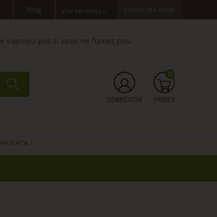
Blog
Contactez-nous
Vos recettes
expand_more
Ne vapotez pas si vous ne fumez pas.
0
CONNEXION
PANIER
IN D'AIDE ?