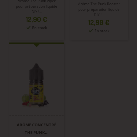
Arôme The Punk Viper
Arôme The Punk Rooster
pour préparation liquide
pour préparation liquide
DIY !...
DIY !...
Prix
12,90 €
Prix
12,90 €
En stock
En stock
ARÔME CONCENTRÉ
THE PUNK...