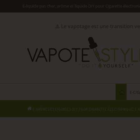
E-liquide pas cher, arôme et liquide DIY pour Cigarette électron
⚠️ Le vapotage est une transition v
E-CI
ARÔMES ET LIQUIDES DIY POUR CIGARETTE ÉLECTRONIQUE
K