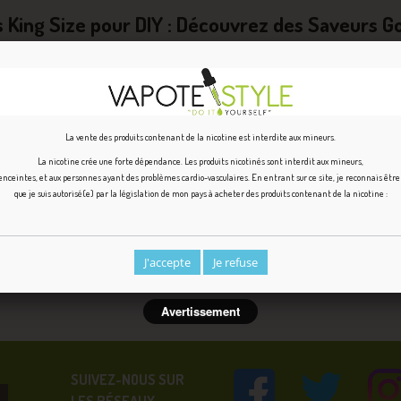
King Size pour DIY : Découvrez des Saveurs G
tion des arômes concentrés King Size pour la création de vos propres e
ulaire à la cigarette traditionnelle, offrant aux utilisateurs une expér
té de créer vos propres e-liquides avec des arômes concentrés qui appo
marché en proposant des arômes concentrés en grands formats, permett
article, nous explorerons les arômes concentrés King Size et les délicieu
La vente des produits contenant de la nicotine est interdite aux mineurs.
La nicotine crée une forte dépendance. Les produits nicotinés sont interdit aux mineurs,
ceintes, et aux personnes ayant des problèmes cardio-vasculaires. En entrant sur ce site, je reconnais êtr
que je suis autorisé(e) par la législation de mon pays à acheter des produits contenant de la nicotine :
J'accepte
Je refuse
Avertissement
SUIVEZ-NOUS SUR
LES RÉSEAUX