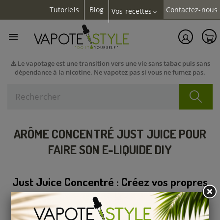
Tutoriels
Blog
Contactez-nous
Vos recettes
expand_more

⚠️ Le vapotage est une transition vers une vie sans tabac puis sans
dépendance à la nicotine. Ne vapotez pas si vous ne fumez pas.
ARÔME CONCENTRÉ JUST JUICE POUR
FAIRE SON E-LIQUIDE DIY
Just Juice Concentré : Créez vos propres
e-liquides DIY
Les e-liquides Just Juice sont devenus extrêmement populaires