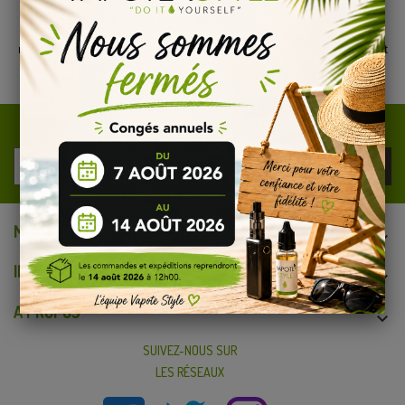
grâce à leurs mélanges fruités de qualité. Fort de ce succès, le
fabricant anglais a décidé de satisfaire également les amateurs
de DIY en proposant des arômes concentrés. Ainsi, chaque
mélange fruité de Just Juice est maintenant disponible en format
concentré, permettant aux vapoteurs de reproduire eux-mêmes
leurs saveurs préférées.
REJOIGNEZ NOTRE NEWSLETTER
MON COMPTE

INFORMATIONS

A PROPOS

SUIVEZ-NOUS SUR
LES RÉSEAUX