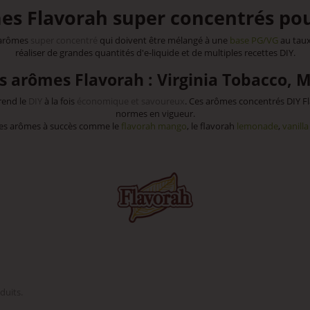
es Flavorah super concentrés pou
s arômes
super concentré
qui doivent être mélangé à une
base PG/VG
au taux
réaliser de grandes quantités d'e-liquide et de multiples recettes DIY.
 arômes Flavorah : Virginia Tobacco, 
rend le
DIY
à la fois
économique et savoureux
. Ces arômes concentrés DIY Fl
normes en vigueur.
z les arômes à succès comme le
flavorah mango
, le flavorah
lemonade
,
vanilla
oduits.