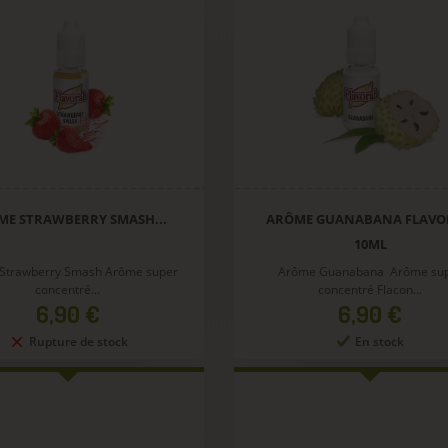
ME STRAWBERRY SMASH...
ARÔME GUANABANA FLAV
10ML
Strawberry Smash Arôme super
Arôme Guanabana Arôme su
concentré...
concentré Flacon...
Prix
Prix
6,90 €
6,90 €
Rupture de stock
En stock