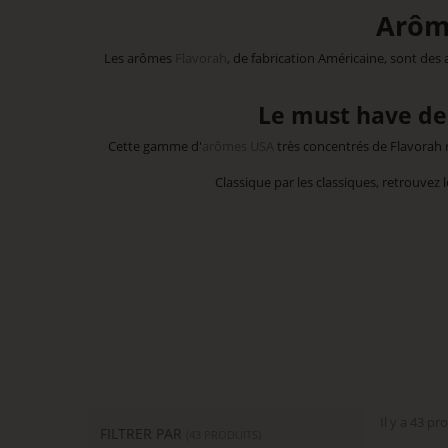
Arôm
Les arômes
Flavorah
, de fabrication Américaine, sont de
Le must have des
Cette gamme d'
arômes USA
très concentrés de Flavorah 
Classique par les classiques, retrouve
Il y a 43 pr
FILTRER PAR
(43 PRODUITS)