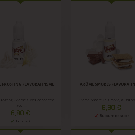
 FROSTING FLAVORAH 15ML
ARÔME SMORES FLAVORAH 
rosting Arôme super concentré
Arôme Smore Le s'more, aussi app
Prix
Flacon...
6,90 €
Prix
6,90 €
Rupture de stock
En stock