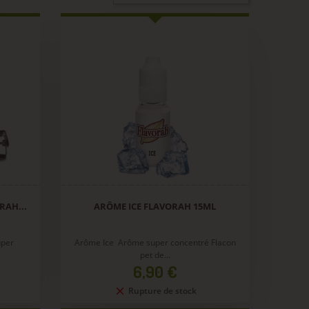
RAH...
ARÔME ICE FLAVORAH 15ML
uper
Arôme Ice Arôme super concentré Flacon
pet de...
Prix
6,90 €
Rupture de stock