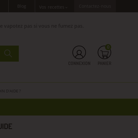
Blog
Contactez-nous
Vos recettes
expand_more
Ne vapotez pas si vous ne fumez pas.
0
CONNEXION
PANIER
IN D'AIDE ?
UIDE