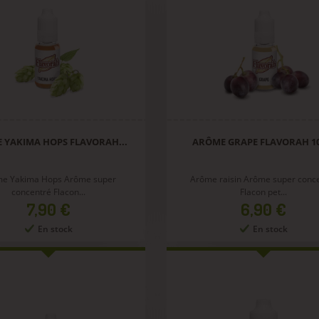
 YAKIMA HOPS FLAVORAH...
ARÔME GRAPE FLAVORAH 1
e Yakima Hops Arôme super
Arôme raisin Arôme super conc
concentré Flacon...
Flacon pet...
Prix
Prix
7,90 €
6,90 €
En stock
En stock