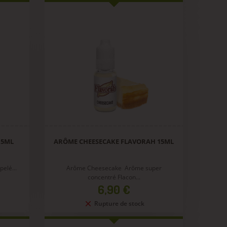
15ML
ARÔME CHEESECAKE FLAVORAH 15ML
elé...
Arôme Cheesecake Arôme super
concentré Flacon...
Prix
6,90 €
Rupture de stock