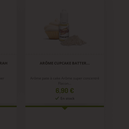
ORAH
ARÔME CUPCAKE BATTER...
per
Arôme pate à cake Arôme super concentré
Flacon...
Prix
6,90 €
En stock