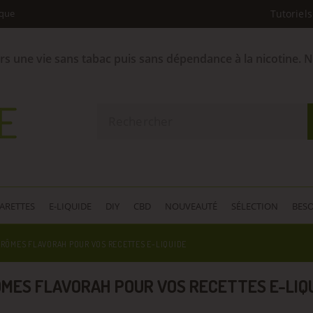
ique
Tutoriels
ers une vie sans tabac puis sans dépendance à la nicotine. 
GARETTES
E-LIQUIDE
DIY
CBD
NOUVEAUTÉ
SÉLECTION
BESO
ARÔMES FLAVORAH POUR VOS RECETTES E-LIQUIDE
MES FLAVORAH POUR VOS RECETTES E-LIQ