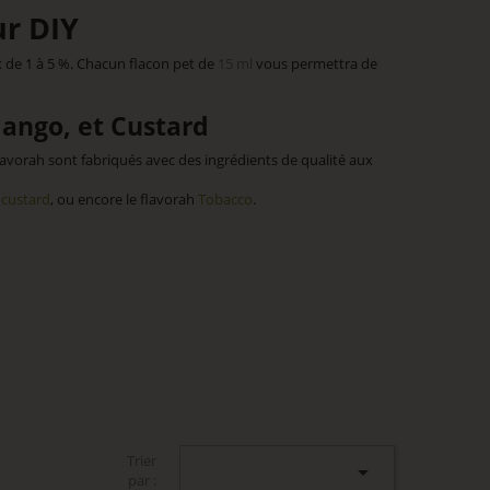
r DIY
 de 1 à 5 %. Chacun flacon pet de
15 ml
vous permettra de
Mango, et Custard
avorah sont fabriqués avec des ingrédients de qualité aux
 custard
, ou encore le flavorah
Tobacco
.
Trier

par :