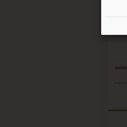
ARÔME
Arôme 