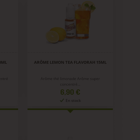
0ML
ARÔME LEMON TEA FLAVORAH 15ML
entré
Arôme thé limonade Arôme super
concentré...
Prix
6,90 €
En stock