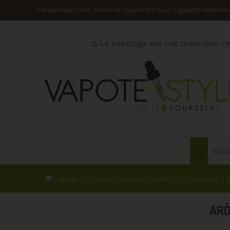
E-liquide pas cher, arôme et liquide DIY pour Cigarette électron
⚠️ Le vapotage est une transition v
E-CI
ARÔMES ET LIQUIDES DIY POUR CIGARETTE ÉLECTRONIQUE
ARÔ