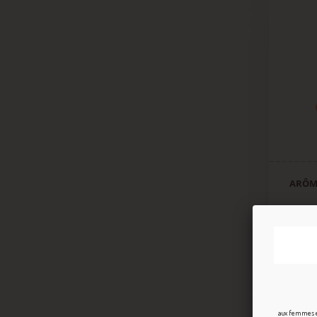
ARÔM
Arôme 
aux femmes en