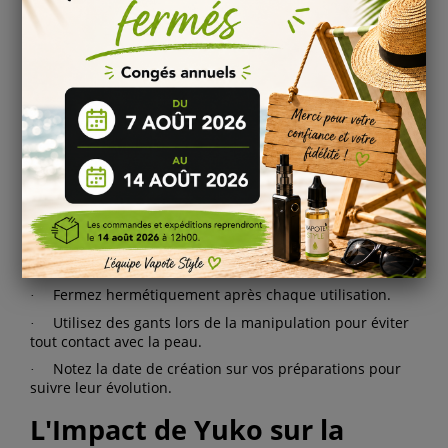
intense.
Combinez Yuko avec un arôme de crème pour une
·
expérience plus gourmande.
Expérimentez avec différents ratios PG/VG pour
·
modifier la densité de vapeur et l'intensité des saveurs.
Conseils de Conservation et de
Manipulation
Pour préserver toutes les qualités de Yuko, quelques
précautions s'imposent :
Stockez le flacon à l'abri de la lumière directe et de la
·
chaleur.
Fermez hermétiquement après chaque utilisation.
·
Utilisez des gants lors de la manipulation pour éviter
·
tout contact avec la peau.
Notez la date de création sur vos préparations pour
·
suivre leur évolution.
L'Impact de Yuko sur la