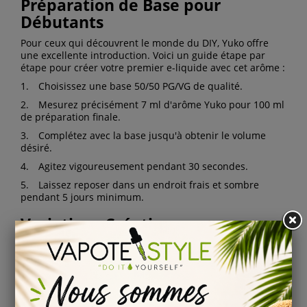
Préparation de Base pour
Débutants
Pour ceux qui découvrent le monde du DIY, Yuko offre
une excellente introduction. Voici un guide étape par
étape pour créer votre premier e-liquide avec cet arôme :
1.
Choisissez une base 50/50 PG/VG de qualité.
2.
Mesurez précisément 7 ml d'arôme Yuko pour 100 ml
de préparation finale.
3.
Complétez avec la base jusqu'à obtenir le volume
désiré.
4.
Agitez vigoureusement pendant 30 secondes.
5.
Laissez reposer dans un endroit frais et sombre
pendant 5 jours minimum.
Variations Créatives pour
Vapoteurs Expérimentés
Les amateurs de DIY plus aguerris peuvent s'amuser à
créer des variations autour de Yuko :
Ajoutez une touche de fraîcheur supplémentaire avec
·
quelques gouttes de menthol pour une sensation glaciale