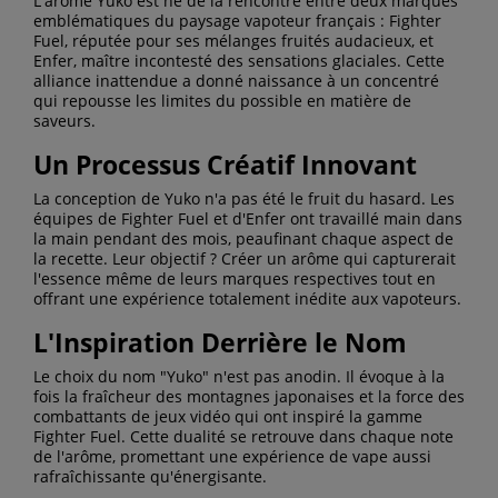
L'arôme Yuko est né de la rencontre entre deux marques
emblématiques du paysage vapoteur français : Fighter
Fuel, réputée pour ses mélanges fruités audacieux, et
Enfer, maître incontesté des sensations glaciales. Cette
alliance inattendue a donné naissance à un concentré
qui repousse les limites du possible en matière de
saveurs.
Un Processus Créatif Innovant
La conception de Yuko n'a pas été le fruit du hasard. Les
équipes de Fighter Fuel et d'Enfer ont travaillé main dans
la main pendant des mois, peaufinant chaque aspect de
la recette. Leur objectif ? Créer un arôme qui capturerait
l'essence même de leurs marques respectives tout en
offrant une expérience totalement inédite aux vapoteurs.
L'Inspiration Derrière le Nom
Le choix du nom "Yuko" n'est pas anodin. Il évoque à la
fois la fraîcheur des montagnes japonaises et la force des
combattants de jeux vidéo qui ont inspiré la gamme
Fighter Fuel. Cette dualité se retrouve dans chaque note
de l'arôme, promettant une expérience de vape aussi
rafraîchissante qu'énergisante.