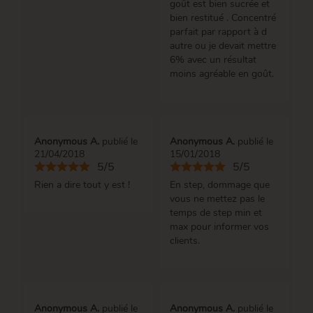
goût est bien sucrée et
bien restitué . Concentré
parfait par rapport à d
autre ou je devait mettre
6% avec un résultat
moins agréable en goût.
Anonymous A.
publié le
Anonymous A.
publié le
21/04/2018
15/01/2018
5/5
5/5
Rien a dire tout y est !
En step, dommage que
vous ne mettez pas le
temps de step min et
max pour informer vos
clients.
Anonymous A.
publié le
Anonymous A.
publié le