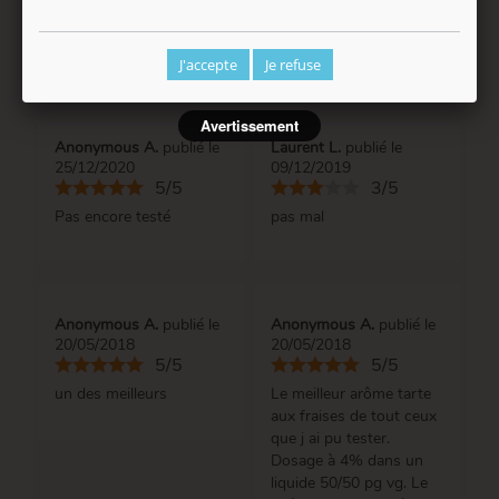
par les autres
consommateurs
J'accepte
Je refuse
Avertissement
Anonymous A.
publié le
Laurent L.
publié le
25/12/2020
09/12/2019
5/5
3/5
Pas encore testé
pas mal
Anonymous A.
publié le
Anonymous A.
publié le
20/05/2018
20/05/2018
5/5
5/5
un des meilleurs
Le meilleur arôme tarte
aux fraises de tout ceux
que j ai pu tester.
Dosage à 4% dans un
liquide 50/50 pg vg. Le