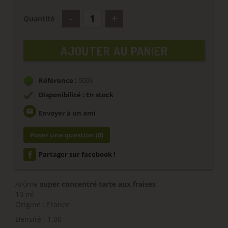
Quantité
AJOUTER AU PANIER
Référence :
5003
Disponibilité : En stock
email
Envoyer à un ami
Poser une question
(0)
Partager sur facebook !
Arôme
super concentré tarte aux fraises
10 ml
Origine : France
Densité : 1.00