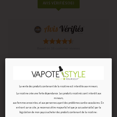
AVIS VÉRIFIÉS(16)
Based on
16
customer reviews
Anonymous A.
publié le
Anonymous A.
publié le
15/04/2023
01/05/2021
5/5
1/5
Excellente base pour un
dosé à 6% base 70 VG
La vente des produits contenant de la nicotine est interdite aux mineurs.
gourmand aux fraises !
30 PG odeur de fraise
La nicotine crée une forte dépendance. Les produits nicotinés sont interdit aux
mais pas de goût je vais
mineurs,
tester à 12% je verrai
aux femmes enceintes, et aux personnes ayant des problèmes cardio-vasculaires. En
bien si c'est meilleur
entrant sur ce site, je reconnais être majeur(e) et que je suis autorisé(e) par la
mais très déçu au vu des
législation de mon pays à acheter des produits contenant de la nicotine :
commentaires laissés