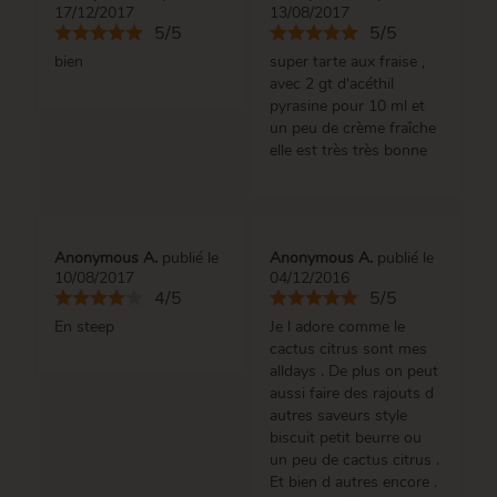
17/12/2017
13/08/2017
5/5
5/5
bien
super tarte aux fraise ,
avec 2 gt d'acéthil
pyrasine pour 10 ml et
un peu de crème fraîche
elle est très très bonne
Anonymous A.
publié le
Anonymous A.
publié le
10/08/2017
04/12/2016
4/5
5/5
En steep
Je l adore comme le
cactus citrus sont mes
alldays . De plus on peut
aussi faire des rajouts d
autres saveurs style
biscuit petit beurre ou
un peu de cactus citrus .
Et bien d autres encore .