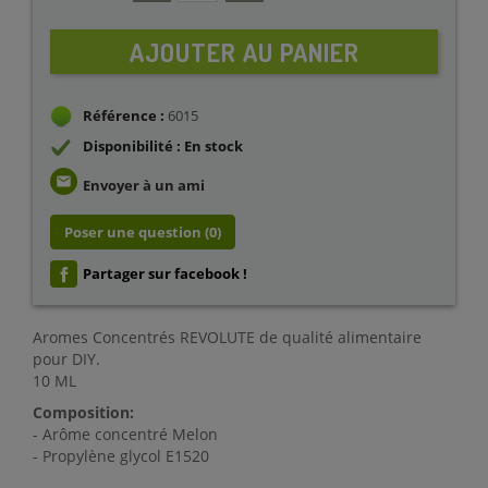
AJOUTER AU PANIER
Référence :
6015
Disponibilité : En stock
email
Envoyer à un ami
Poser une question
(0)
Partager sur facebook !
Aromes Concentrés REVOLUTE de qualité alimentaire
pour DIY.
10 ML
Composition:
- Arôme concentré Melon
- Propylène glycol E1520