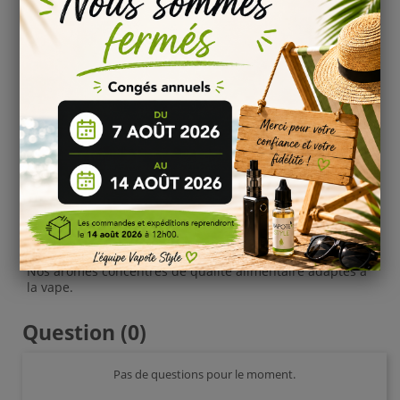
Dosage préconisé:
À partir de 10 gouttes pour 10 ml de préparation suivant
le goût souhaité.
Conseils d’utilisation :
Arôme à diluer dans vos bases PG et VG
Ne pas consommer en l'état.
Stocker à l'abri de la chaleur et des UV
Agiter avant usage
Nous garantissons à nos clients des arômes concentrés
de haute qualité, sans diacétyle, sans eau, sans colorant
sans sucre ajouté conditionnés hermétiquement dans
des flacons de 10ml équipés d'un bouchon sécurité
enfant répondant aux normes.
Nos arômes concentrés de qualité alimentaire adaptés à
la vape.
Question
(0)
Pas de questions pour le moment.