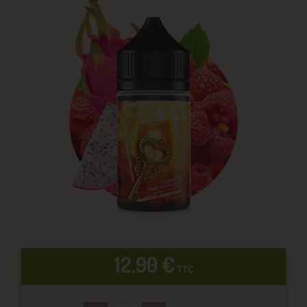
12,90 €
TTC