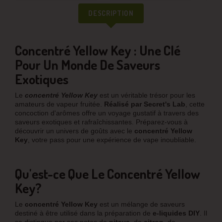
DESCRIPTION
Concentré Yellow Key : Une Clé
Pour Un Monde De Saveurs
Exotiques
Le
concentré Yellow Key
est un véritable trésor pour les
amateurs de vapeur fruitée.
Réalisé par Secret's Lab
, cette
concoction d'arômes offre un voyage gustatif à travers des
saveurs exotiques et rafraîchissantes. Préparez-vous à
découvrir un univers de goûts avec le
concentré Yellow
Key
, votre pass pour une expérience de vape inoubliable.
Qu'est-ce Que Le Concentré Yellow
Key?
Le
concentré Yellow Key
est un mélange de saveurs
destiné à être utilisé dans la préparation de
e-liquides DIY
. Il
se distingue par ses notes de
pitaya
, de
citron
, de