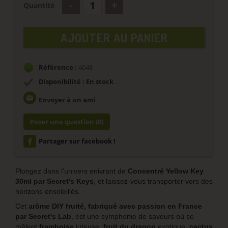
Quantité
AJOUTER AU PANIER
Référence :
4648
Disponibilité : En stock
email
Envoyer à un ami
Poser une question
(0)
Partager sur facebook !
Plongez dans l'univers enivrant de
Concentré Yellow Key
30ml par Secret's Keys
, et laissez-vous transporter vers des
horizons ensoleillés.
Cet
arôme DIY fruité,
fabriqué avec passion en France
par Secret's Lab
, est une symphonie de saveurs où se
mêlent
framboise
juteuse,
fruit du dragon
exotique,
cactus