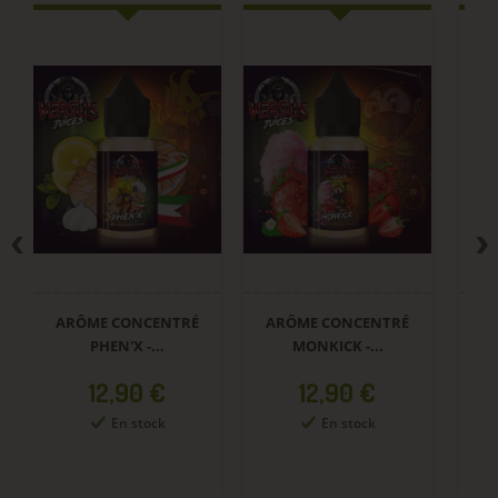
ARÔME CONCENTRÉ
ARÔME CONCENTRÉ
A
PHEN'X -...
MONKICK -...
Prix
Prix
12,90 €
12,90 €
En stock
En stock