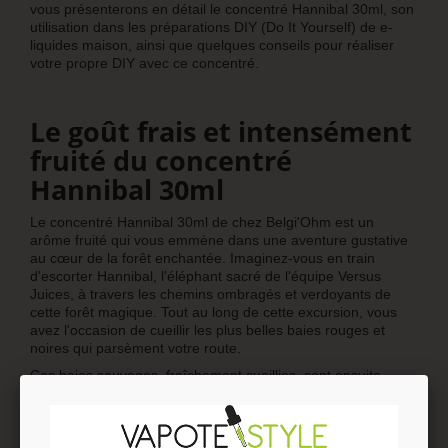
vous présenterons en détail le concentré Hannibal 30ml, son
utilisation dans les préparations DIY (Do It Yourself) de e-
liquides maison, ainsi que quelques conseils pour réaliser
votre propre DIY avec ce concentré.
Le goût frais et intensément
fruité du concentré
Hannibal 30ml
Le concentré Hannibal 30ml de chez Belgi'Ohm est un
arôme fruité qui vous emmène dans une aventure gustative
au cœur de la forêt enchantée. Imaginez-vous en train
d'escorter Hannibal, l'éléphant sacré de l'équipe Versus
Juices, à travers les chemins ombragés et verdoyants de
cette forêt magique. Tout au long de cette excursion, vous
avez l'occasion de cueillir les plus belles baies rouges et
noires qui parsèment votre route.
Ces baies sauvages, fraîchement cueillies, sont ensuite
mélangées pour créer un délicieux mix de fruits aux saveurs
juteuses et rafraîchissantes. Le concentré Hannibal 30ml
vous offre ainsi un goût frais et intensément fruité qui ravira
les amateurs de vape fruitée. Avec ce concentré, vous