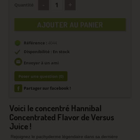
Quantité
AJOUTER AU PANIER
Référence :
4044
Disponibilité : En stock
email
Envoyer à un ami
Poser une question
(0)
Partager sur facebook !
Voici le concentré Hannibal
Concentrated Flavor de Versus
Juice !
Rejoignez le pachyderme légendaire dans sa dernière