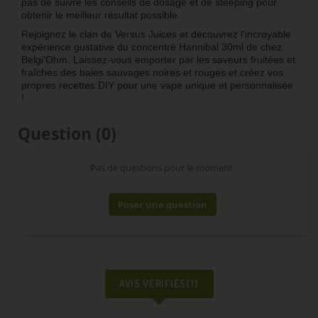
pas de suivre les conseils de dosage et de steeping pour
obtenir le meilleur résultat possible.
Rejoignez le clan de Versus Juices et découvrez l'incroyable
expérience gustative du concentré Hannibal 30ml de chez
Belgi'Ohm. Laissez-vous emporter par les saveurs fruitées et
fraîches des baies sauvages noires et rouges et créez vos
propres recettes DIY pour une vape unique et personnalisée
!
Question
(0)
Pas de questions pour le moment.
Poser une question
AVIS VÉRIFIÉS(1)