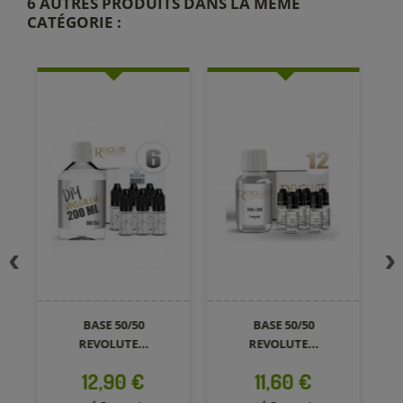
6 AUTRES PRODUITS DANS LA MÊME
CATÉGORIE :
BASE 50/50
BASE 50/50
REVOLUTE...
REVOLUTE...
Prix
Prix
12,90 €
11,60 €