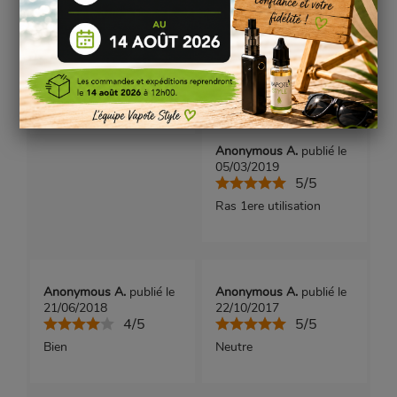
Anonymous A.
publié le
Anonymous A.
publié le
23/10/2020
10/10/2020
5/5
4/5
La composizione più
RIEN A SIGNALER
rapida ed utile che abbia
mai usato
Anonymous A.
publié le
05/03/2019
5/5
Ras 1ere utilisation
Anonymous A.
publié le
Anonymous A.
publié le
21/06/2018
22/10/2017
4/5
5/5
Bien
Neutre