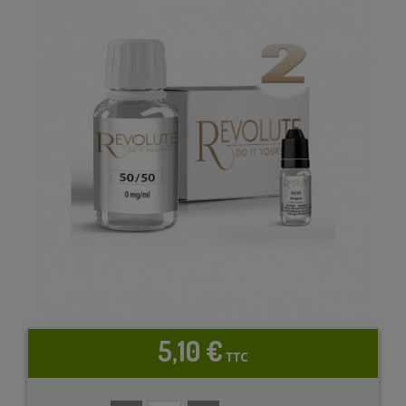
5,10 €
TTC