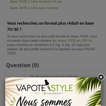
-
Base 70/30 1 Litre nicotiné à 6 mg
-
Base 70/30 1 Litre sans nicotine
Vous recherchez un format plus réduit en base
70/30 ?
Si vous recherchez un plus petit format en base 70/30, vous
trouverez dans cette rubrique
les bases 70/30 en 200 ml
(sans nicotine ou nicotinées à 3 mg, 6 mg, 12 mg) pour
réaliser de plus petits volumes d’e liquides aux taux PG/VG
70/30.
Question
(0)
Pas de questions pour le moment.
Poser une question