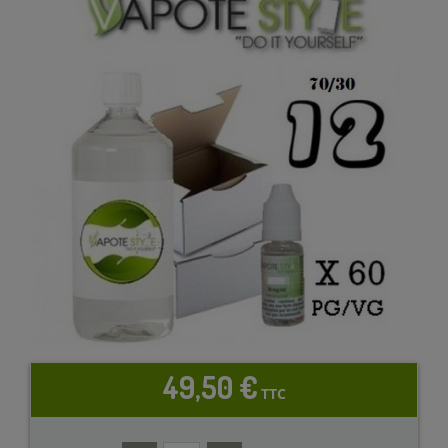
49,50 €
TTC