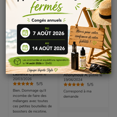
AVIS VÉRIFIÉS(12)
Based on
12
customer reviews
Laurence C.
publié le
Anonymous A.
publié le
20/03/2026
19/06/2024
5/5
5/5
Bien. Dommage qu'il
Correspond à ma
incombe de faire des
demande
mélanges avec toutes
ces petites bouteilles de
boosters de nicotine.