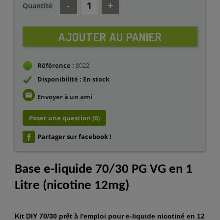
Quantité
AJOUTER AU PANIER
Référence :
8022
Disponibilité : En stock
email
Envoyer à un ami
Poser une question
(0)
Partager sur facebook !
Base e-liquide 70/30 PG VG en 1
Litre (nicotine 12mg)
Kit DIY 70/30
prêt à l'emploi pour e-liquide nicotiné
en 12