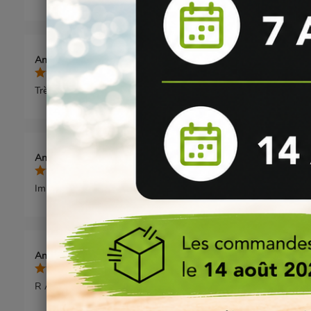
Anonymous A.
publié le 10/06/2024
5/5
Très bien, très pratique, je recommande
Anonymous A.
publié le 04/02/2024
5/5
Impeccable , un peu long de mettre les flacons de nicotine mais a
Anonymous A.
publié le 12/03/2022
5/5
R A S