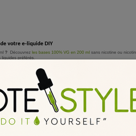
de votre e-liquide DIY
ml
?
Découvrez
les bases 100% VG en 200 ml
sans nicotine ou nicoti
 liquides préférés.
Pas de questions pour le moment.
Poser une question