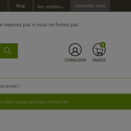
Blog
Contactez-nous
Vos recettes
expand_more
Ne vapotez pas si vous ne fumez pas.
0
CONNEXION
PANIER
IN D'AIDE ?
1 LITRE E-LIQUIDE NICOTINE 6 MG PACK TPD