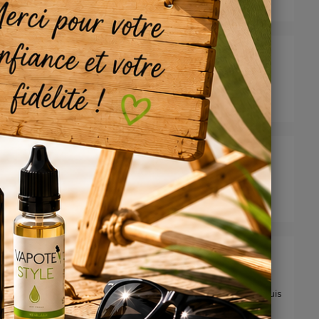
/2024
 plus cher que ma commande précédente pour la même affaire
/2022
/2019
0 petites fioles à vider c'est un peu chiant quand même.. Et puis
commander des gros bidons c'est aussi pour éviter la