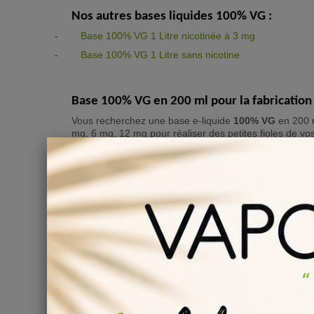
Nos autres bases liquides 100% VG :
-
Base 100% VG 1 Litre nicotinée à 3 mg
-
Base 100% VG 1 Litre sans nicotine
Base 100% VG en 200 ml pour la fabrication 
Vous recherchez une base e-liquide
100% VG
en 200 
mg, 6 mg, 12 mg pour réaliser des petites fioles de vos
Question
(0)