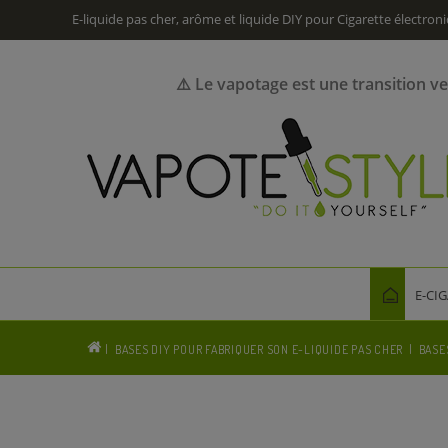
E-liquide pas cher, arôme et liquide DIY pour Cigarette électron
⚠️ Le vapotage est une transition v
E-CI
BASES DIY POUR FABRIQUER SON E-LIQUIDE PAS CHER
BASE