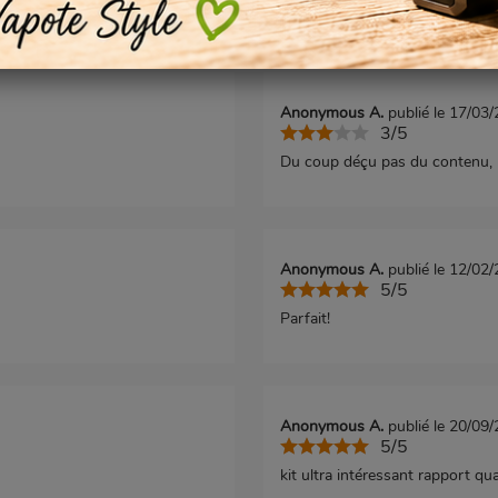
surconsommation de plastique.
Anonymous A.
publié le 17/03
3/5
Du coup déçu pas du contenu, m
Anonymous A.
publié le 12/02
5/5
Parfait!
Anonymous A.
publié le 20/09
5/5
kit ultra intéressant rapport qua