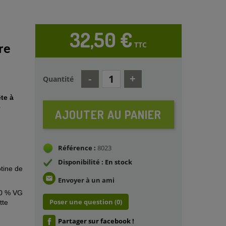
32,50 €
TTC
re
Quantité
te à
e
AJOUTER AU PANIER
Référence :
8023
Disponibilité : En stock
tine de
email
Envoyer à un ami
00 % VG
Poser une question
(0)
tte
Partager sur facebook !