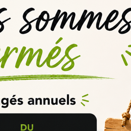
AVIS VÉRIFIÉS(17)
Based on
17
customer reviews
N D.
publié le 17/12/2024
5/5
Très bien
Anonymous A.
publié le 22/10
2/5
Problème de gélification après