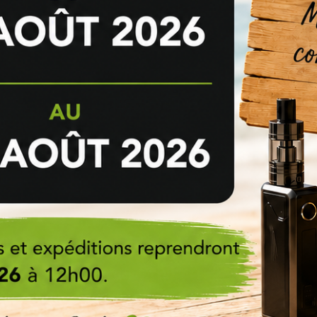
Anonymous A.
publié le 10/03
5/5
Produit très satisfaisant mais
Anonymous A.
publié le 13/11
5/5
près c est top....
Très bien
Anonymous A.
publié le 30/04
3/5
Bonjour, Bon produit mais les 3
bonjour l'écologie.. L'idée de 