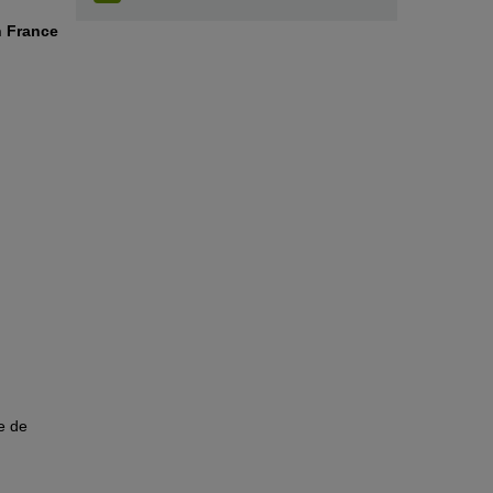
n France
e de