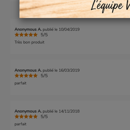
Anonymous A.
publié le 10/04/2019
5/5
Très bon produit
Anonymous A.
publié le 16/03/2019
5/5
parfait
Anonymous A.
publié le 14/11/2018
5/5
parfait