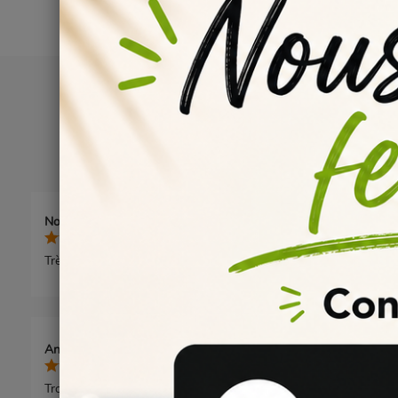
Norbert D.
publié le 23/01/2026
5/5
Très bien.
Anonymous A.
publié le 15/11/2024
3/5
Trop épaisse pour moi