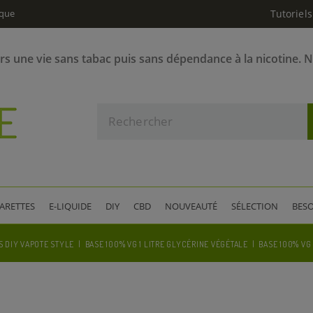
ique
Tutoriels
ers une vie sans tabac puis sans dépendance à la nicotine. 
GARETTES
E-LIQUIDE
DIY
CBD
NOUVEAUTÉ
SÉLECTION
BESO
S DIY VAPOTE STYLE
BASE 100% VG 1 LITRE GLYCÉRINE VÉGÉTALE
BASE 100% VG 