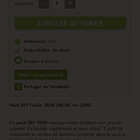
Quantité
AJOUTER AU PANIER
Référence :
3087
Disponibilité : En stock
email
Envoyer à un ami
Poser une question
(0)
Partager sur facebook !
Pack DIY Facile 70/30 200 ML en 12MG
Ce
pack DIY 70/30
vous permettra d’obtenir une grande
quantité d’e-liquide, rapidement et sans calcul ! Il suffit de
transvaser le nombre de boosters présents dans le pack à