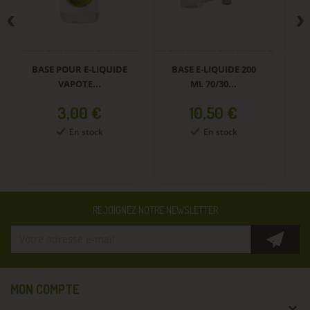
QUIDE
BASE E-LIQUIDE 200
BASE E-LIQUIDE 200
ML 70/30...
ML 70/30...
Prix
Prix
10,50 €
7,50 €
En stock
En stock
REJOIGNEZ NOTRE NEWSLETTER
MON COMPTE
