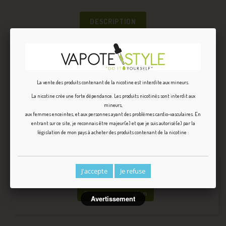
DESCRIPTION
PRATIQUE :
La manœuvre est simple avec l’embout compte-gouttes des
boosters rentre parfaitement à l’intérieur des réducteurs des
La vente des produits contenant de la nicotine est interdite aux mineurs.
flacons de base.
La nicotine crée une forte dépendance. Les produits nicotinés sont interdit aux
mineurs,
aux femmes enceintes, et aux personnes ayant des problèmes cardio-vasculaires. En
Base nicotinée 70/30 en 12 mg pour 200 ml d’e liquide
entrant sur ce site, je reconnais être majeur(e) et que je suis autorisé(e) par la
législation de mon pays à acheter des produits contenant de la nicotine :
Question
(0)
Pas de questions pour le moment.
J'accepte
Je refuse
Poser une question
Avertissement