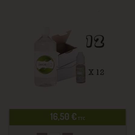
16,50 €
TTC