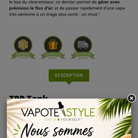
le bas du clearomiseur, ce dernier permet de
gérer avec
précision le flux d'ai
r et de passer rapidement d'une vape
très aérienne à un tirage plus serré : un must !
DESCRIPTION
TPP Tank
Le TPP Tank de VOOPOO est un clearomiseur de 5.5 ml de
contenance. Ultra-généreux, ce dernier s'équipe d'un
remplissage par le bas qui facilite la vie des vapoteurs. Pour
cette nouvelle création, VOOPOO a décidé de mettre en
place un drip-tip 810 : vous pouvez désormais personnaliser
votre TPP Tank !