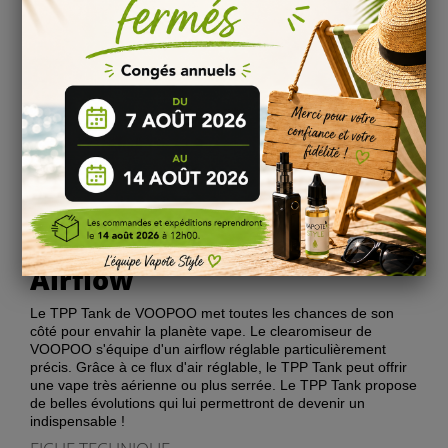
Compatibilité
Le TPP Tank de VOOPOO est un clearomiseur polyvalent qui
accepte l'ensemble des résistances TPP. Composées de
mesh, ces dernières augmentent considérablement la
surface de chauffe et assurent une production de vapeur
démesurée tout en promettant une fidèle restitution des
saveurs. Grâce à ces résistances TPP, le clearomiseur TPP
Tank est propulsé au rang d'incontournable !
Airflow
Le TPP Tank de VOOPOO met toutes les chances de son
côté pour envahir la planète vape. Le clearomiseur de
VOOPOO s'équipe d'un airflow réglable particulièrement
précis. Grâce à ce flux d'air réglable, le TPP Tank peut offrir
une vape très aérienne ou plus serrée. Le TPP Tank propose
de belles évolutions qui lui permettront de devenir un
indispensable !