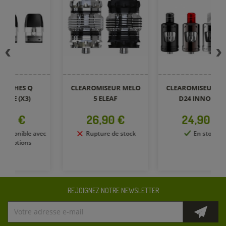
CLEAROMISEUR MELO
CLEAROMISEUR ZLIDE
5 ELEAF
D24 INNOKIN
Prix
Prix
26,90 €
24,90 €
Rupture de stock
En stock
REJOIGNEZ NOTRE NEWSLETTER