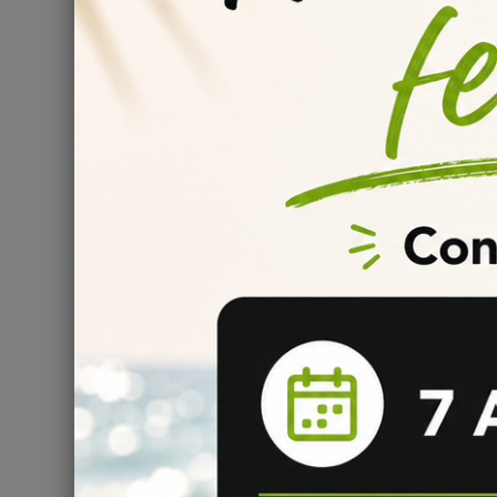
Vous avez prié pour pouvoir enfin accéder à tous les s
22mm a répondu "No problemo" ! Compatible avec tout
grand choix de modèles aux puissances et aux rendus 
Résistances incluses avec le clearomiseur Z Nano 2 
Résistance B Series 0,2ohm ;
·
Passez votre clearomiseur Z Nano 2 en mode "
58W ! Vous profiterez d'un tirage DL très aéri
Résistance B Series 0,6ohm ;
·
Utilisable de 15 à 25W seulement, cette résist
bouffées plus serrées avec votre Z Nano 2 Tan
Conseil
: pour une vape serrée plus réaliste et compatib
B Series 1,2ohm.
Airflow Z Nano 2 : antifuite, et ajustable
Non seulement antifuite, le top-airflow du clearomise
sa polyvalence. Resserrez le tirage pour un hit plus c
potentiel de votre Z Nano 2 en mode "machine à vape