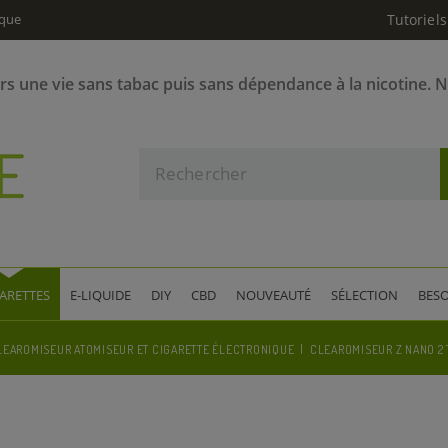
ique
Tutoriels
ers une vie sans tabac puis sans dépendance à la nicotine. 
GARETTES
E-LIQUIDE
DIY
CBD
NOUVEAUTÉ
SÉLECTION
BESO
LEAROMISEUR ATOMISEUR ET CIGARETTE ÉLECTRONIQUE
CLEAROMISEUR Z NANO 2