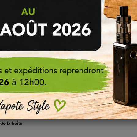
 sommet du clearomiseur Z Nano 2 3,5ml pour accéder aux deux trous d
Geek Vape ?
âte d'essayer un autre modèle de résistance B Series ? Dans les deux c
Z Nano 2 vite fait, bien fait, et en deux coups de cuillère à pot.
oir (utilisez au besoin la clé incluse pour faire levier) ;
 réservoir ;
ntez 10 minutes afin que la résistance s'imprègne correctement d'e-liqu
omiseur Z Nano 2, utilisez des e-liquides au taux de PG/VG compris entr
de la boîte