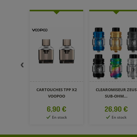
CHES TPP X2
CLEAROMISEUR ZEUS
CARTOUCHES 
OOPOO
SUB-OHM...
GEEKVAPE (X3
rix
Prix
Prix
,90 €
26,90 €
10,90 €
En stock
En stock
Produit disponib
d'autres option