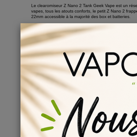
Le clearomiseur Z Nano 2 Tank Geek Vape est un réserv
vapes, tous les atouts conforts, le petit Z Nano 2 frap
22mm accessible à la majorité des box et batteries.
Débutants ou vapoteurs avancés, la foudre du clearo
Nouveau logo !
Véritable éclair de génie en matière de design, le cle
logo pour un nouveau style encore plus percutant. Aigu
autres clearomiseurs pour débutants !
Z Nano 2 : grand réservoir antifuite
Grâce à son réservoir type Bulb de 3,5ml et à sa pri
clearomiseur qui ne fuit pas et qui ne craint pas non p
Épargnez-vous le stress de la panne sèche et le supp
"confort" complets !
Résistances B Series Geek Vape : sensations de