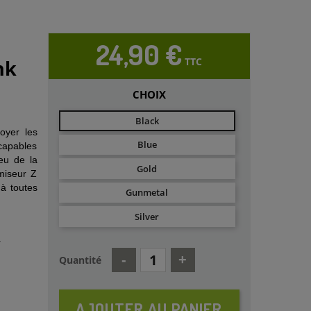
24,90 €
TTC
nk
CHOIX
Black
oyer les
Blue
capables
eu de la
Gold
omiseur Z
 à toutes
Gunmetal
Silver
r
Quantité
AJOUTER AU PANIER