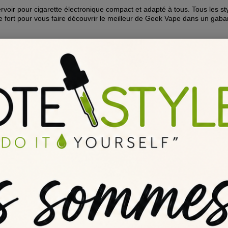
oir pour cigarette électronique compact et adapté à tous. Tous les st
pe fort pour vous faire découvrir le meilleur de Geek Vape dans un gabar
miseur Z Nano 2 compte bien vous frapper de nouveau !
aromiseur Geek Vape Z Nano 2 reste à l'effigie du roi de l'Olympe et ch
isé, élégant et 100% acier, le Z Nano 2.0 et bien loin de ressembler à 
se d'air placée au sommet, le Z Nano 2 de Geek Vape est comme toujour
lus les longues sessions de vape loin de votre flacon.
lice des doigts trempés avec ce clearomiseur Z Nano 2 Tank aux atouts
 A à Z