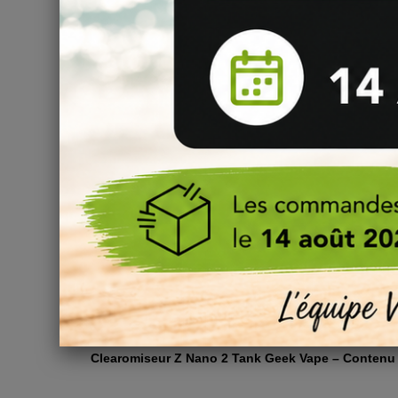
Comment remplir le clearomiseur Z Nano 2 ?
Pour remplir votre réservoir, dévissez simplement le
remplissage.
Comment changer la résistance du Z Nano 2 
Votre Z Nano 2 a un drôle de goût brûlé ? Vous avez h
vous faudra changer la résistance de votre clearomiseur 
Pour remplacer la résistance du Z Nano 2 Tank :
1.
Dévissez la base du clearomiseur Z Nano 2 ;
2.
Tirez simplement la résistance usée hors du réserv
3.
Enfoncez une résistance B Series neuve dans le
4.
Remontez et remplissez le réservoir, puis patie
Conseil : pour une utilisation optimale de votre clear
et 30/70.
Clearomiseur Z Nano 2 Tank Geek Vape – Contenu 