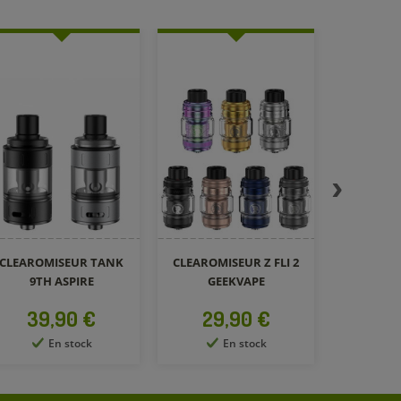
CLEAROMISEUR MELO
CAR
6 ELEAF
Prix
24,90 €
En stock
CLEAROMISEUR Z FLI 2
GEEKVAPE
Prix
29,90 €
En stock