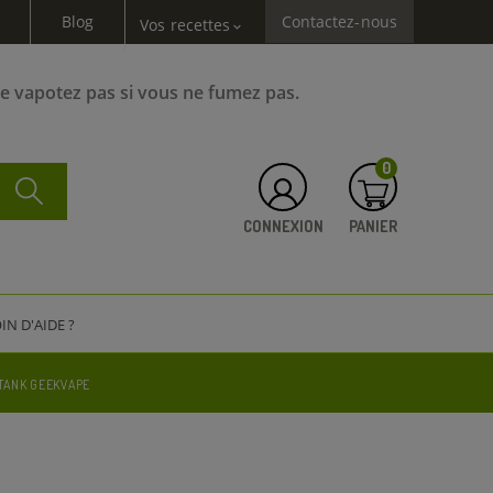
Blog
Contactez-nous
Vos recettes
expand_more
Ne vapotez pas si vous ne fumez pas.
0
CONNEXION
PANIER
IN D'AIDE ?
 TANK GEEKVAPE