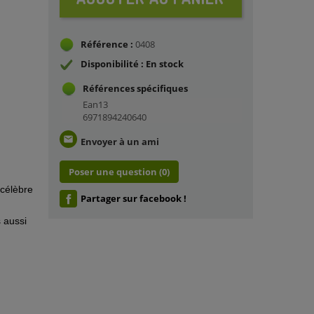
Référence :
0408
Disponibilité : En stock
Références spécifiques
Ean13
6971894240640
email
Envoyer à un ami
Poser une question
(0)
célèbre
Partager sur facebook !
 aussi