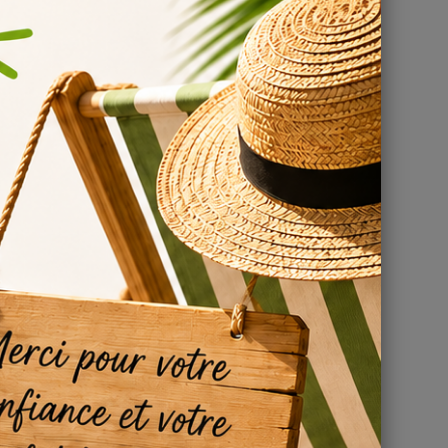
ano 2
 à un
able de 50 à
ges que de fines
version
iter de
t le