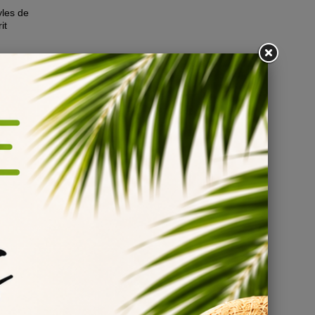
yles de
it
ange son
tous les
s un