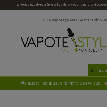
E-liquide pas cher, arôme et liquide DIY pour Cigarette électron
⚠️ Le vapotage est une transition v
E-CI
SÉLECTION DES MEILLEURS CIGARETTES ÉLECTRONIQUES
C