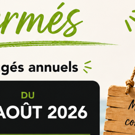
tyles de vapes avec un seul réservoir compact, et le clearomiseur Z N
es les résistances Geek Vape B Series, votre Z Nano Tank aura accès
variés.
Geek Vape:
grosse vapeur" avec cette puissante résistance subohm en Mesh utilis
en et d'une production de vapeur maximale.
ance très polyvalente vous permettra aussi bien de profiter de gros nua
k.
le avec les forts taux de nicotine ou les e-liquides CBD, choisissez la 
ur Z Nano 2 22mm est aussi ajustable pour vous permettre de mieux prof
haud et plus intense en saveurs, ou ouvrez les vannes pour découvrir tou
ur compacte" !