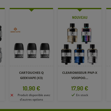
NOUVEAU
Q
CLEAROMISEUR PNP-X
CLEAROMISEUR TANK
)
VOOPOO...
9TH ASPIRE
Prix
Prix
17,90 €
39,90 €
le avec
En stock
En stock
s