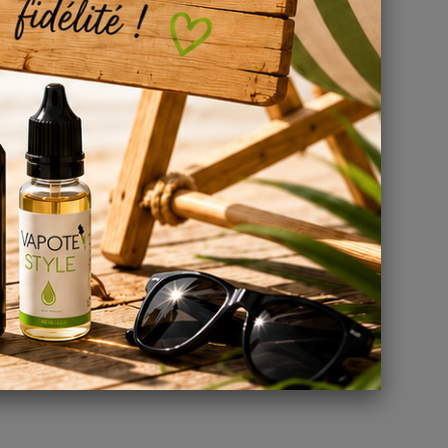
e
as, il
ide.
e 50/50