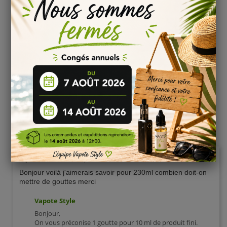
le DIY eliquide
Les colorants liquides verts sont un excellent moyen
d'ajouter une touche de couleur à vos préparations DIY. Ils
sont faciles à utiliser, ne modifient pas le goût de vos
créations et sont conformes aux normes alimentaires. Que
vous soyez un amateur de vape ou un passionné de création
artisanale, les colorants liquides verts vous permettront de
donner vie à vos idées créatives. N'hésitez pas à
expérimenter avec différentes nuances de verts pour obtenir
des résultats visuellement attrayants. Alors, laissez libre
cours à votre créativité et profitez de la magie des colorants
liquides verts dans vos préparations DIY.
Question
(1)
A partir de
Lebout
|
2023-08-09 18:32:04
Bonjour voilà j'aimerais savoir pour 230ml combien doit-on
mettre de gouttes merci
Vapote Style
Bonjour,
On vous préconise 1 goutte pour 10 ml de produit fini.