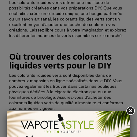
Les colorants liquides verts offrent une multitude de
possibilités créatives dans vos préparations DIY. Que vous
souhaitiez créer un e-liquide unique, une bougie parfumée
ou un savon artisanal, les colorants liquides verts sont un
excellent moyen d'ajouter une touche de couleur à vos
créations. Laissez libre cours à votre imagination et explorez
les différentes nuances de verts disponibles sur le marché.
Où trouver des colorants
liquides verts pour le DIY
Les colorants liquides verts sont disponibles dans de
nombreux magasins en ligne spécialisés dans le DIY. Vous
pouvez également les trouver dans certaines boutiques
physiques dédiées à la cigarette électronique ou aux
fournitures de bricolage. Assurez-vous d'acheter des
colorants liquides verts de qualité alimentaire et conformes
aux normes en vigueur.
Colorants liquides verts pour