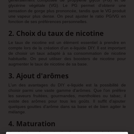
glycérine végétale (VG). Le PG permet d'obtenir une
sensation de gorge plus prononcée, tandis que le VG produit
une vapeur plus dense. On peut ajuster le ratio PG/VG en
fonction de ses préférences personnelles.
2. Choix du taux de nicotine
Le taux de nicotine est un élément essentiel à prendre en
compte lors de la création d'un e-liquide DIY. Il est important
de choisir un taux adapté à sa consommation de nicotine
habituelle. On peut utiliser des boosters de nicotine pour
augmenter le taux de nicotine de sa base.
3. Ajout d'arômes
L'un des avantages du DIY e-liquide est la possibilité de
choisir parmi une vaste gamme d'arômes. Que l'on préfère
les saveurs fruitées, gourmandes, mentholées ou tabac, il
existe des arômes pour tous les goûts. Il suffit d'ajouter
quelques gouttes d'arôme dans sa base et de bien agiter le
mélange.
4. Maturation
Une fois les arômes ajoutés, il est important de laisser le