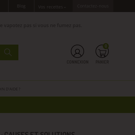
Blog
Contactez-nous
Vos recettes
expand_more
Ne vapotez pas si vous ne fumez pas.
0
CONNEXION
PANIER
IN D'AIDE ?
: CAUSES ET SOLUTIONS