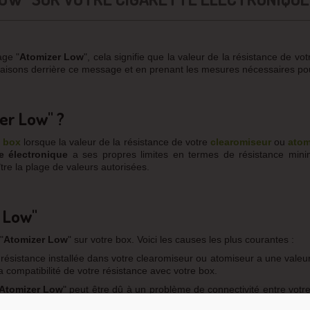
age "
Atomizer Low
", cela signifie que la valeur de la résistance de v
raisons derrière ce message et en prenant les mesures nécessaires pou
er Low" ?
e
box
lorsque la valeur de la résistance de votre
clearomiseur
ou
atom
te électronique
a ses propres limites en termes de résistance minim
tre la plage de valeurs autorisées.
 Low"
"
Atomizer
Low
" sur votre box. Voici les causes les plus courantes :
a résistance installée dans votre clearomiseur ou atomiseur a une valeu
 la compatibilité de votre résistance avec votre box.
Atomizer
Low
" peut être dû à un problème de connectivité entre votr
atomiseur ou clearomiseur peut résoudre ce problème.