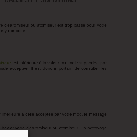
otre clearomiseur ou atomiseur est trop basse pour votre
r y remédier.
iseur
est inférieure à la valeur minimale supportée par
ale acceptée. Il est donc important de consulter les
r inférieure à celle acceptée par votre mod, le message
e box et votre clearomiseur ou atomiseur. Un nettoyage