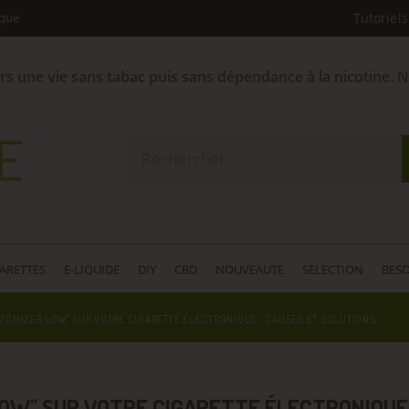
ique
Tutoriels
ers une vie sans tabac puis sans dépendance à la nicotine. 
GARETTES
E-LIQUIDE
DIY
CBD
NOUVEAUTÉ
SÉLECTION
BESO
TOMIZER LOW" SUR VOTRE CIGARETTE ÉLECTRONIQUE : CAUSES ET SOLUTIONS
OW" SUR VOTRE CIGARETTE ÉLECTRONIQUE 