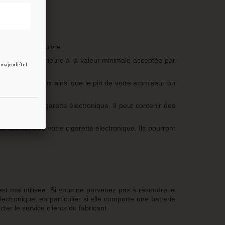
ques étapes à suivre :
ne valeur supérieure à la valeur minimale acceptée par
e majeur(e) et
vis de votre box ainsi que le pin de votre atomiseur ou
n de votre cigarette électronique. Il peut contenir des
du fabricant de votre cigarette électronique. Ils pourront
e est mal utilisée. Si vous ne parvenez pas à résoudre le
lectronique, en particulier si elle comporte une batterie
er le service clients du fabricant.