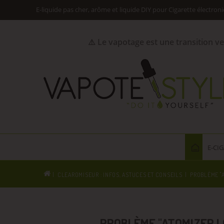
E-liquide pas cher, arôme et liquide DIY pour Cigarette électron
⚠️ Le vapotage est une transition v
E-CI
CLEAROMISEUR : INFOS, ASTUCES ET CONSEILS
PROBLÈME "A
PROBLÈME "ATOMIZER L