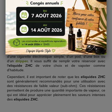
menthe rafraîchissante ou de
tabac classique
, vous
trouverez forcément un eliquide ZHC qui vous plaira. Grâce à
leur concentration élevée en arômes, ces
eliquides
vous
offrent une expérience gustative intense et pleine de saveurs.
Comment utiliser les eliquides ZHC ?
Les
eliquides ZHC
s'utilisent de la même manière que les
eliquides traditionnels. Vous pouvez les vaporiser avec
n'importe quel type de cigarette électronique, qu'il s'agisse
d'une cigarette électronique simple, d'un pod, d'une box ou
d'un
dripper
.
Il vous suffit de remplir votre réservoir avec
l
'eliquide ZHC
de votre choix et de vapoter comme
d'habitude.
Cependant, il est important de noter que les
eliquides ZHC
sont généralement recommandés pour une utilisation avec
des résistances de faible valeur (sub-ohm). Ces résistances
permettent de produire une quantité importante de vapeur, ce
qui est idéal pour apprécier pleinement les saveurs intenses
des
eliquides ZHC
.