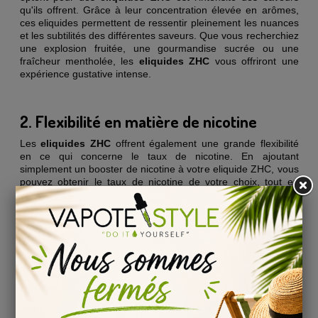
qu'ils offrent. Grâce à leur concentration élevée en arômes,
ces eliquides permettent de ressentir pleinement les nuances
et les subtilités des différentes saveurs. Que vous recherchiez
une explosion fruitée, une gourmandise sucrée ou une
fraîcheur mentholée, les
eliquides ZHC
vous offriront une
expérience gustative intense.
2. Flexibilité en matière de nicotine
Les
eliquides ZHC
offrent également une grande flexibilité
en ce qui concerne le taux de nicotine. En ajoutant
simplement un booster de nicotine à votre eliquide ZHC, vous
pouvez obtenir le taux de nicotine de votre choix, tout en
conservant l'équilibre des saveurs. Cela signifie que vous
pouvez profiter de saveurs intenses, même si vous préférez
une concentration élevée en nicotine.
3. Un choix varié de saveurs
Les
eliquides ZHC
sont disponibles dans une large gamme
de saveurs, répondant ainsi aux goûts de chacun. Que vous
soyez fan de fruits exotiques, de pâtisseries gourmandes, de