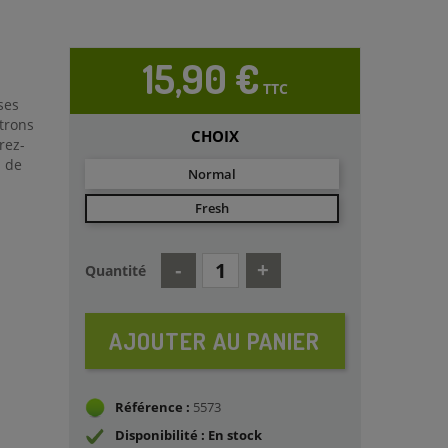
15,90 €
TTC
ses
itrons
CHOIX
rez-
l de
Normal
Fresh
Quantité
AJOUTER AU PANIER
Référence :
5573
Disponibilité : En stock