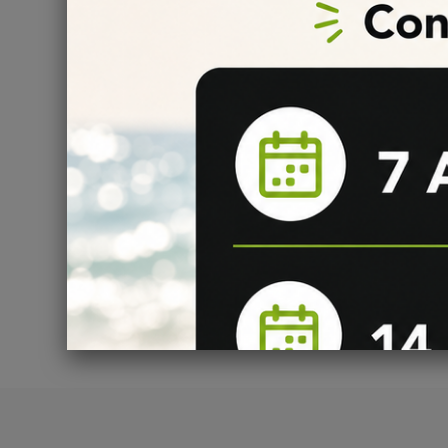
50% : Propylène Glycol
50% : Glycérine Végétale
Question
(0)