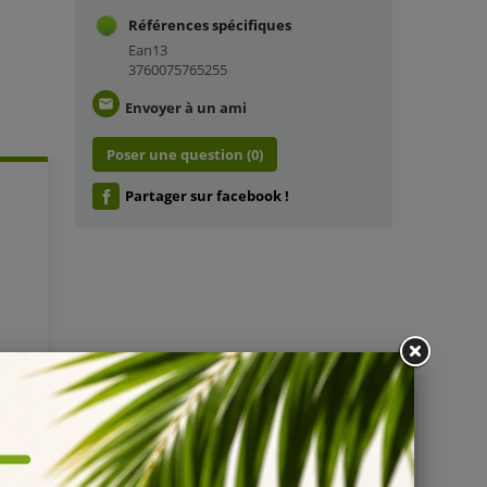
Références spécifiques
Ean13
3760075765255
email
Envoyer à un ami
Poser une question
(0)
Partager sur facebook !
NE