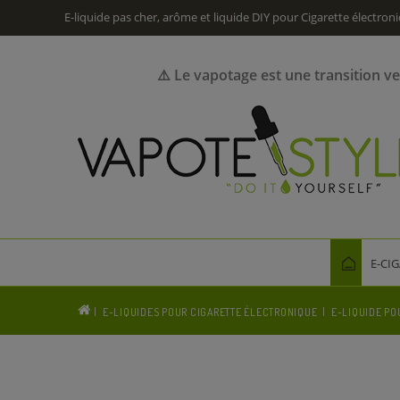
E-liquide pas cher, arôme et liquide DIY pour Cigarette électron
⚠️ Le vapotage est une transition v
E-CI
E-LIQUIDES POUR CIGARETTE ÉLECTRONIQUE
E-LIQUIDE PO