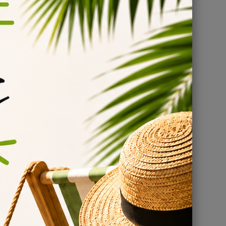
l vous
nclus).
/ml.
yables