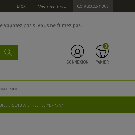
Blog
Contactez-nous
Vos recettes
expand_more
Ne vapotez pas si vous ne fumez pas.
0
CONNEXION
PANIER
IN D'AIDE ?
UIDE GREEN DEVIL FRESH 50 ML - AVAP