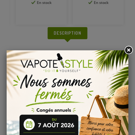
En stock
En stock
DESCRIPTION
E-LIQUIDE GROOVY POP BIG PAPA
Big Papa
est un fabricant français d’e liquide synonyme de
qualité et de conformité CEE. Vous recevrez l’e-
liquide
Groovy pop
Big Papa
dans un flacon de 70 ml,
composé de 0% de nicotine.
Le eliquide
Groovy pop
Big Papa
pour cigarette
électronique est proposé en version boostée en arômes,
dans un flacon à booster ne contenant pas de nicotine
(0mg). Il vous sera possible d’en ajouter selon vos besoins et
sans perte de saveur, grâce à un ou plusieurs boosters
nicotinés (non inclus).