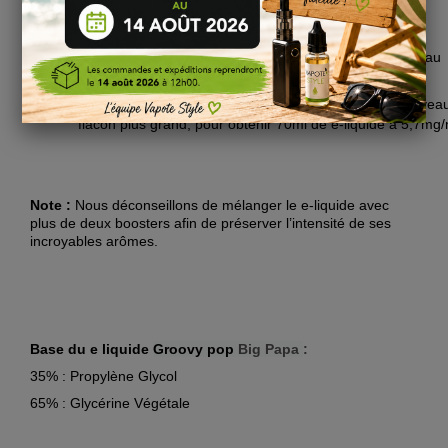
Vous pourrez alors :
ajouter un
booster de nicotine
au flacon pour obtenir au
·
total 60ml de e-liquide nicotiné à 3.3mg/ml,
mélanger le e-liquide avec deux boosters dans un nouvea
·
flacon plus grand, pour obtenir 70ml de e-liquide à 5,7mg/
Note :
Nous déconseillons de mélanger le e-liquide avec
plus de deux boosters afin de préserver l’intensité de ses
incroyables arômes.
Base du e liquide
Groovy pop
Big Papa
:
35% : Propylène Glycol
65% : Glycérine Végétale