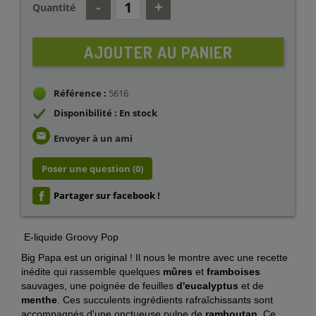
Quantité
AJOUTER AU PANIER
Référence :
5616
Disponibilité : En stock
email
Envoyer à un ami
Poser une question
(0)
Partager sur facebook !
E-liquide Groovy Pop
Big Papa est un original ! Il nous le montre avec une recette
inédite qui rassemble quelques
mûres
et
framboises
sauvages, une poignée de feuilles
d'eucalyptus
et de
menthe
. Ces succulents ingrédients rafraîchissants sont
accompagnés d'une onctueuse pulpe de
ramboutan
. Ce