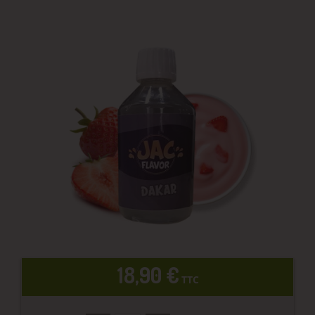
18,90 €
TTC