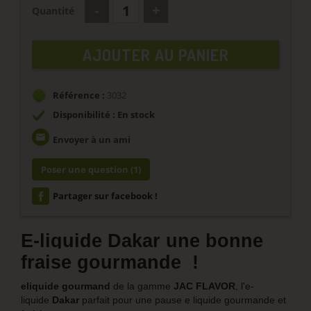
Quantité
AJOUTER AU PANIER
Référence :
3032
Disponibilité : En stock
email
Envoyer à un ami
Poser une question
(1)
Partager sur facebook !
E-liquide Dakar une bonne
fraise gourmande !
eliquide gourmand
de la gamme
JAC FLAVOR
, l'e-
liquide
Dakar
parfait pour une pause e liquide gourmande et