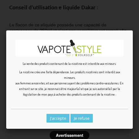
Conseil d'utilisation e liquide Dakar
:
Le flacon de ce eliquide possède une capacité de
contenance de 250ml et n'est pas complètement rempli afin
de vous permettre d'ajouter directement plusieurs
boosters
de nicotine
(5 Maximum) :
200 ml de eliquide + 1 booster = 210 ml de E Liquide en
1
La vente des produits contenant de la nicotine est interdite aux mineurs.
mg de nicotine
La nicotine crée une forte dépendance. Les produits nicotinés sont interdit aux
200 ml de eliquide + 2 boosters = 220 ml de E Liquide en
1,8
mineurs,
mg de nicotine
aux femmes enceintes, et aux personnes ayant des problèmes cardio-vasculaires. En
200 ml de eliquide + 3 boosters = 230 ml de E Liquide en
2,6
entrant sur ce site, je reconnais être majeur(e) et que je suis autorisé(e) par la
mg de nicotine
législation de mon pays à acheter des produits contenant de la nicotine :
200 ml de eliquide + 4 boosters = 240 ml de E Liquide en
3,3
mg de nicotine
200 ml de eliquide + 5 boosters = 250 ml de E Liquide en
4
J'accepte
Je refuse
mg de nicotine
Avertissement