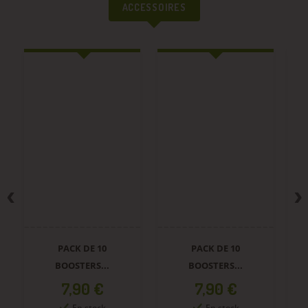
ACCESSOIRES
PACK DE 10
PACK DE 10
B
BOOSTERS...
BOOSTERS...
Prix
Prix
7,90 €
7,90 €
En stock
En stock