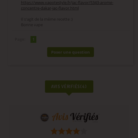
https://www.vapotestyle.fr/jac-flavor/5343-arome-
concentre-dakar-jac-flavor.html
Il s'agit de la même recette :)
Bonne vape
Page:
1
Poser une question
AVIS VÉRIFIÉS(4)