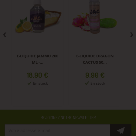
E-LIQUIDE JAMMU 200
E-LIQUIDE DRAGON
E-
ML -...
CACTUS 50...
Prix
Prix
18,90 €
9,90 €
En stock
En stock
REJOIGNEZ NOTRE NEWSLETTER