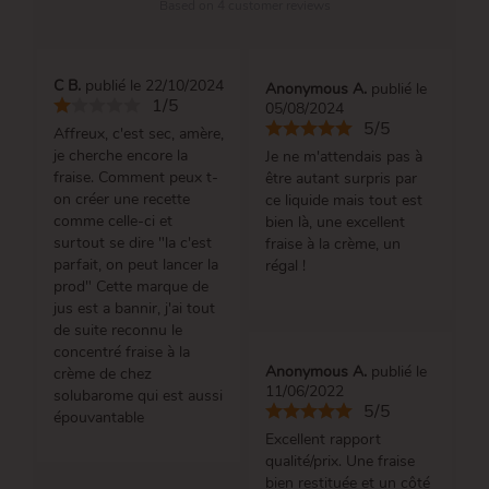
Based on
4
customer reviews
C B.
publié le 22/10/2024
Anonymous A.
publié le
1/5
05/08/2024
5/5
Affreux, c'est sec, amère,
je cherche encore la
Je ne m'attendais pas à
fraise. Comment peux t-
être autant surpris par
on créer une recette
ce liquide mais tout est
comme celle-ci et
bien là, une excellent
surtout se dire "la c'est
fraise à la crème, un
parfait, on peut lancer la
régal !
prod" Cette marque de
jus est a bannir, j'ai tout
de suite reconnu le
concentré fraise à la
Anonymous A.
publié le
crème de chez
11/06/2022
solubarome qui est aussi
5/5
épouvantable
Excellent rapport
qualité/prix. Une fraise
bien restituée et un côté