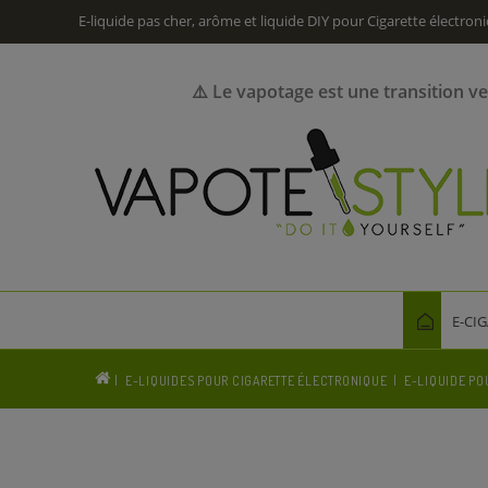
E-liquide pas cher, arôme et liquide DIY pour Cigarette électron
⚠️ Le vapotage est une transition v
E-CI
E-LIQUIDES POUR CIGARETTE ÉLECTRONIQUE
E-LIQUIDE PO