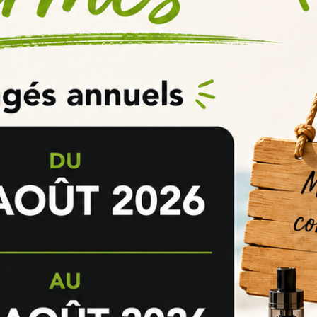
en bouche et une vapeur généreuse. La combinaison du PG et de la VG o
rômes uniques du e-liquide Vanilla Pep's. Il convient de noter que cett
tes électroniques dotées d'une résistance comprise entre 0,5 ohm et 0
e de nicotine
 de 60ml, contenant 50ml de liquide sans nicotine (0mg). Pour personna
ne selon vos besoins, il vous suffit d'ajouter des boosters de nicotine 
nviron 3,3mg/ml, ajoutez simplement un booster de nicotine au flacon de
5,7mg/ml, vous pouvez ajouter deux boosters de nicotine à un flacon C
0ml. Cela vous donnera un total de 70ml de liquide nicotiné.
ger le e-liquide Vanilla Pep's avec plus de deux boosters de nicotine, af
e-liquide Maison Fuel - Vanilla Pe