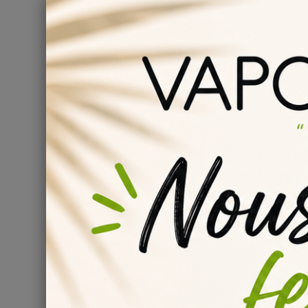
E-liquide Vanilla Pep's 5
par Maison Fuel
L'e-liquide Vanilla Pep's 50ml, créé par Maison Fuel, e
offrir une expérience gustative unique en associant la f
saveurs, cette boisson américaine se transforme avec l
invite à embarquer pour un voyage fascinant au cœur 
Un mélange audacieux de c
Le e-liquide Vanilla Pep's 50ml de Maison Fuel est un 
cola à la douceur subtile de la vanille. Ce mariage surp
première bouffée, vous serez séduit par la fraîcheur et 
sucrée. Le e-liquide Vanilla Pep's est un véritable all-
de saveurs gourmandes.
Une base équilibrée pou
Le e-liquide Vanilla Pep's est composé d'une base équ