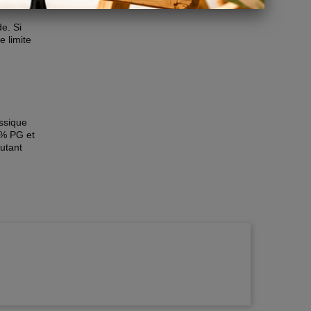
rver
e. Si
 limite
assique
0% PG et
utant