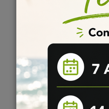
Cette proportion idéale permet d'obtenir un goût vif 
expérience de vape équilibrée, mettant en valeur les a
50/50 PG/VG est particulièrement adaptée aux cigaret
Personnalisez votre dosag
Le e-liquide Vanilla Pep's est commercialisé en flacon
votre expérience de vape et ajuster le dosage de nicoti
inclus). Voici quelques indications pour vous guider :
Si vous souhaitez obtenir un e-liquide nicotiné à e
·
Pep's 50ml pour obtenir un total de 60ml de liquide.
Si vous préférez un dosage plus élevé, d'environ 
·
Gorilla de 120ml contenant le e-liquide Vanilla Pep's 5
Il est important de noter qu'il est déconseillé de mélan
pas diluer excessivement les arômes.
Conservation optimale du 
50 ml