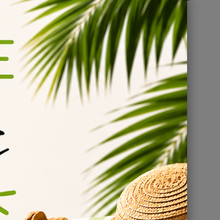
que
ouhaité
ous
e du
ès la
e
onados
(VG).