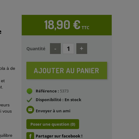
18,90 €
TTC
e
Quantité
ola à de
AJOUTER AU PANIER
 et
t.
Référence :
5373
Disponibilité : En stock
veurs
email
Envoyer à un ami
i vous
Poser une question
(0)
uilibre
Partager sur facebook !