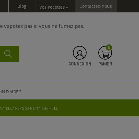
Blog
Contactez-nous
Vos recettes
expand_more
Ne vapotez pas si vous ne fumez pas.
0
CONNEXION
PANIER
IN D'AIDE ?
 VANILLA PEP'S 50 ML MAISON FUEL