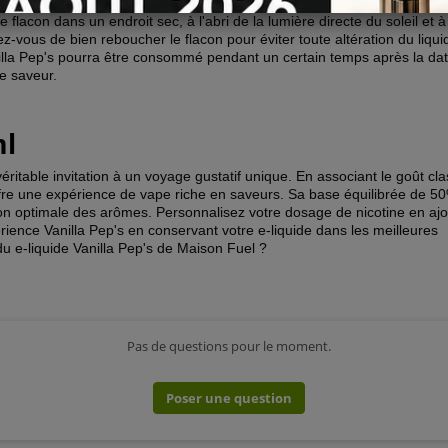
iquide Maison Fuel - Vanilla Pep's 50 ml, il est recommandé de le conse
e flacon dans un endroit sec, à l'abri de la lumière directe du soleil et à
-vous de bien reboucher le flacon pour éviter toute altération du liquid
lla Pep's pourra être consommé pendant un certain temps après la date
de saveur.
ml
éritable invitation à un voyage gustatif unique. En associant le goût cl
 offre une expérience de vape riche en saveurs. Sa base équilibrée de 5
n optimale des arômes. Personnalisez votre dosage de nicotine en ajo
rience Vanilla Pep's en conservant votre e-liquide dans les meilleures
du e-liquide Vanilla Pep's de Maison Fuel ?
Pas de questions pour le moment.
Poser une question