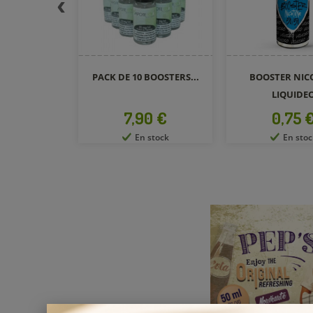
BOOSTERS...
BOOSTER NICOTINE
FLACON CHUBBY
LIQUIDEO
GEN5...
x
Prix
Prix
0 €
0,75 €
3,20 
stock
En stock
En stoc