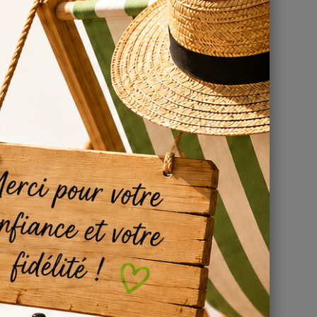
ffre une
e base
,8 ohm.
liser
(non
 Vanilla
hubby
in de ne
p's