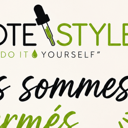
0ml - Une expérience gustative uni
st une véritable réinvention du cola classique. Ce fabricant français a s
raîcheur du cola à une touche délicate de vanille. Pétillante et riche en
'introduction de la vanille venue de contrées lointaines. Maison Fuel n
de la vape !
ola et de vanille
véritable concentré de saveurs. Il associe avec audace le goût classiqu
renant offre une expérience gustative à la fois puissante et délicate. D
la vivacité du cola, sublimé par la présence en arrière-plan de la vanill
day qui saura satisfaire les amateurs de sensations intenses et les afici
r une vapeur gourmande
ilibrée de 50% de propylène glycol (PG) et 50% de glycérine végétale 