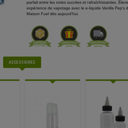
parfait entre les notes sucrées et rafraîchissantes. Élev
expérience de vapotage avec le e-liquide Vanilla Pep's 
Maison Fuel dès aujourd'hui.
ACCESSOIRES
PACK DE 10 BOOSTER
Prix
7,90 €