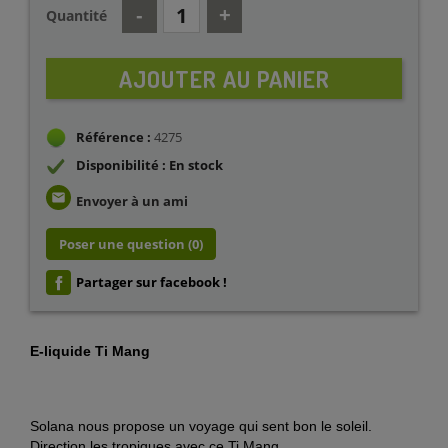
Quantité
AJOUTER AU PANIER
Référence :
4275
Disponibilité : En stock
email
Envoyer à un ami
Poser une question
(0)
Partager sur facebook !
E-liquide Ti Mang
Solana nous propose un voyage qui sent bon le soleil.
Direction les tropiques avec ce Ti Mang.