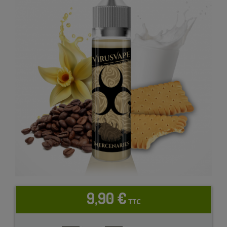
9,90 €
TTC