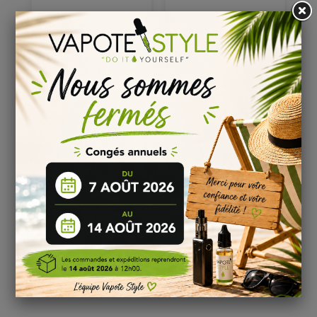
DESCRIPTION
E-LIQUIDE MERCENARIES DE VIRUS
VAPE
Virus Vape
est un fabricant français d’e liquide synonyme de
qualité et de conformité CEE. Vous recevrez l’e-
liquide
MERCENARIES
dans un flacon de 60 ml, avec
50 ml
de eliquide
prêt à booster, composé de 0% de nicotine.
Le eliquide
Mercenaries
pour cigarette électronique est
proposé en version boostée en arômes, dans un flacon à
booster ne contenant pas de nicotine (0mg). Il vous sera
possible d’en ajouter selon vos besoins et sans perte de
saveur, grâce à un ou plusieurs boosters nicotinés (non
inclus).