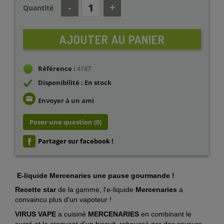
Quantité
AJOUTER AU PANIER
Référence :
4187
Disponibilité : En stock
email
Envoyer à un ami
Poser une question
(0)
Partager sur facebook !
E-liquide Mercenaries une pause gourmande !
Recette star
de la gamme, l'e-liquide
Mercenaries
a
convaincu plus d'un vapoteur !
VIRUS VAPE
a cuisiné
MERCENARIES
en combinant le