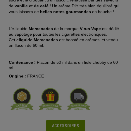
sucré et le croquant d’un biscuit, rehaussé par des saveurs
de
vanille et de café
! Un arôme DIY très bien équilibré qui
vous laissera de
belles notes gourmandes
en bouche !
L’e-liquide
Mercenaries
de la marque
Virus Vape
est dédié
au vapotage pour toutes les cigarettes électroniques.
Cet
eliquide
Mercenaries
est boosté en arômes, et vendu
en flacon de 60 ml.
Contenance :
Flacon de 50 ml dans un fiole chubby de 60
ml.
Origine :
FRANCE
ACCESSOIRES