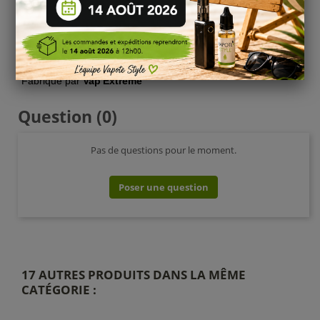
Boîte de
2 coils
Matériau:
Kanthal A1
Tressage:
Fused Stacked
Valeur résistive:
0.7 ohm
par coil
Fabriqué par
Vap'Extrême
Question
(0)
Pas de questions pour le moment.
Poser une question
17 AUTRES PRODUITS DANS LA MÊME
CATÉGORIE :