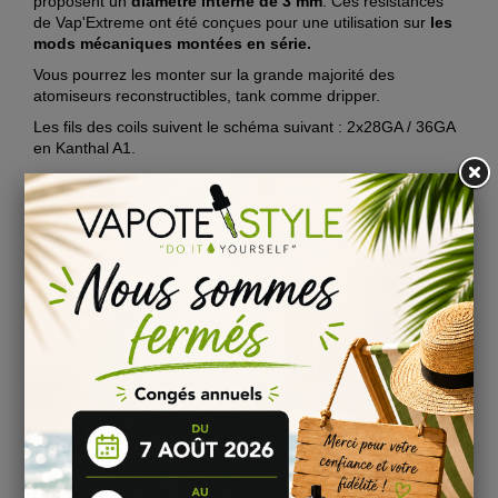
proposent un
diamètre interne de 3 mm
. Ces résistances
de Vap'Extreme ont été conçues pour une utilisation sur
les
mods mécaniques montées en série.
Vous pourrez les monter sur la grande majorité des
atomiseurs reconstructibles, tank comme dripper.
Les fils des coils suivent le schéma suivant : 2x28GA / 36GA
en Kanthal A1.
Valeur pour un montage mono-coil: 0.7 Ω
Valeur pour un montage dual-coil: 0.35 Ω
DESCRIPTION
Résistances Pré-Montées - Prêtes à être installées et
cotonnées