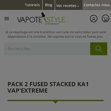
Tutoriels
Blog
Contactez-nous
Vos recettes
expand_more

⚠️ Le vapotage est une transition vers une vie sans tabac puis sans
dépendance à la nicotine. Ne vapotez pas si vous ne fumez pas.
PACK 2 FUSED STACKED KA1
VAP'EXTREME