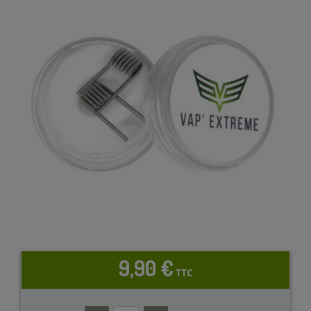
9,90 €
TTC