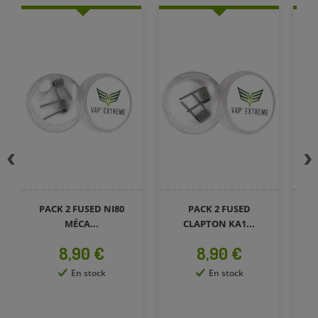
PACK 2 FUSED
PACK 2 FUSED
CLAPTON KA1...
CLAPTON SS...
Prix
Prix
8,90 €
9,90 €
En stock
En stock