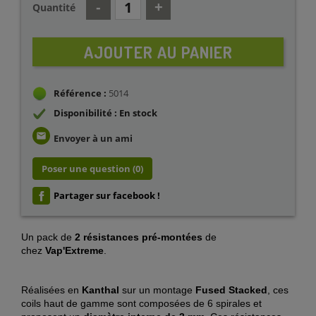
Quantité
AJOUTER AU PANIER
Référence :
5014
Disponibilité : En stock
email
Envoyer à un ami
Poser une question
(0)
Partager sur facebook !
Un pack de
2 résistances pré-montées
de
chez
Vap'Extreme
.
Réalisées en
Kanthal
sur un montage
Fused Stacked
, ces
coils haut de gamme sont composées de 6 spirales et