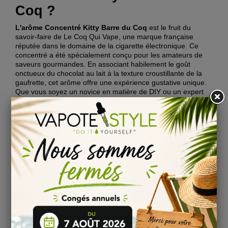
Coq ?
L'arôme Concentré Kitty Barre du Coq
est le fruit du
savoir-faire de Le Coq Qui Vape, une marque française
réputée dans le domaine de la cigarette électronique. Ce
concentré a été spécialement conçu pour les amateurs de
saveurs gourmandes. En associant habilement le goût
onctueux du chocolat au lait à la texture croustillante de la
gaufrette, cet arôme offre une expérience gustative unique.
Que vous soyez un novice en matière de DIY ou un expert
de la fabrication de e-liquides,
l'arôme Concentré Kitty
Barre du Coq
est un choix sûr pour satisfaire vos envies de
gourmandise.
Comment utiliser l'arôme
Concentré Kitty Barre du
Coq dans votre DIY ?
Pour fabriquer votre propre e-liquide avec
l'arôme
Concentré Kitty Barre du Coq
, vous aurez besoin de
quelques ingrédients de base : une base PG/VG, des