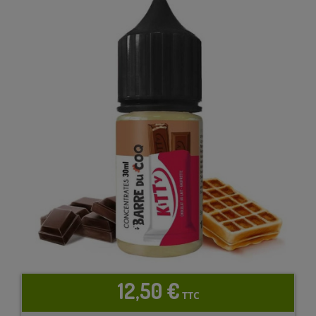
12,50 €
TTC