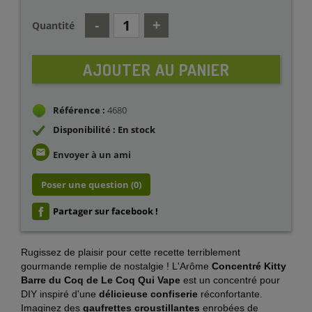
Quantité
AJOUTER AU PANIER
Référence :
4680
Disponibilité : En stock
email
Envoyer à un ami
Poser une question
(0)
Partager sur facebook !
Rugissez de plaisir pour cette recette terriblement
gourmande remplie de nostalgie ! L'Arôme
Concentré Kitty
Barre du Coq de Le Coq Qui Vape
est un concentré pour
DIY inspiré d'une
délicieuse confiserie
réconfortante.
Imaginez des
gaufrettes
croustillantes
enrobées de