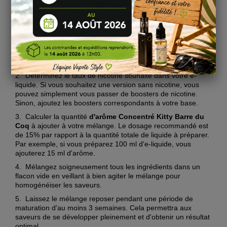
boosters de nicotine (facultatif), et bien sûr, le concentré lui-
même. Voici les étapes à suivre pour réussir votre mélange :
1.
Choisissez la proportion PG/VG qui correspond le mieux à
vos préférences en termes de hit et de production de vapeur.
Une base équilibrée en PG/VG comme 50/50 est
généralement recommandée pour mettre en valeur les
saveurs de l'arôme Concentré Kitty Barre du Coq.
2.
Déterminez le taux de nicotine souhaité dans votre e-
liquide. Si vous souhaitez une version sans nicotine, vous
pouvez simplement vous passer de boosters de nicotine.
Sinon, ajoutez les boosters correspondants à votre base.
3.
Calculer la quantité
d'arôme Concentré Kitty Barre du
Coq
à ajouter à votre mélange. Le dosage recommandé est
de 15% par rapport à la quantité totale de liquide à préparer.
Par exemple, si vous préparez 100 ml d'e-liquide, vous
ajouterez 15 ml d'arôme.
4.
Mélangez soigneusement tous les ingrédients dans un
flacon vide en veillant à bien agiter le mélange pour
homogénéiser les saveurs.
5.
Laissez le mélange reposer pendant une période de
maturation d'au moins 3 semaines. Cela permettra aux
saveurs de se développer pleinement et d'obtenir un résultat
optimal.