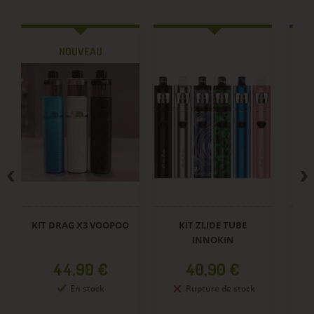
NOUVEAU
KIT DRAG X3 VOOPOO
KIT ZLIDE TUBE
PO
INNOKIN
Prix
Prix
44,90 €
40,90 €
En stock
Rupture de stock