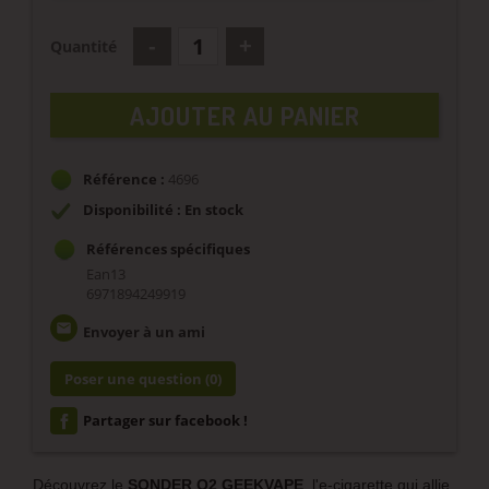
Quantité
AJOUTER AU PANIER
Référence :
4696
Disponibilité : En stock
Références spécifiques
Ean13
6971894249919
email
Envoyer à un ami
Poser une question
(0)
Partager sur facebook !
Découvrez le
SONDER Q2 GEEKVAPE
, l'e-cigarette qui allie