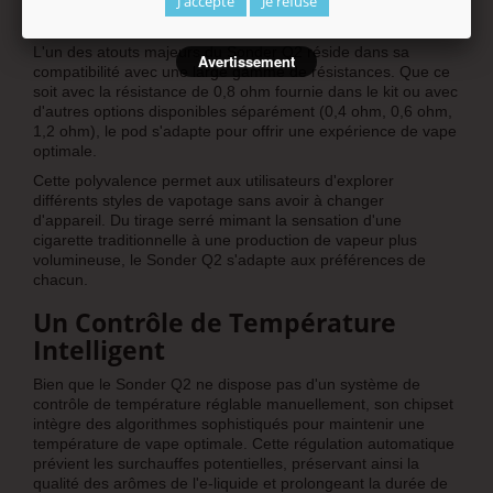
J'accepte
Je refuse
Différentes Résistances
L'un des atouts majeurs du Sonder Q2 réside dans sa
Avertissement
compatibilité avec une large gamme de résistances. Que ce
soit avec la résistance de 0,8 ohm fournie dans le kit ou avec
d'autres options disponibles séparément (0,4 ohm, 0,6 ohm,
1,2 ohm), le pod s'adapte pour offrir une expérience de vape
optimale.
Cette polyvalence permet aux utilisateurs d'explorer
différents styles de vapotage sans avoir à changer
d'appareil. Du tirage serré mimant la sensation d'une
cigarette traditionnelle à une production de vapeur plus
volumineuse, le Sonder Q2 s'adapte aux préférences de
chacun.
Un Contrôle de Température
Intelligent
Bien que le Sonder Q2 ne dispose pas d'un système de
contrôle de température réglable manuellement, son chipset
intègre des algorithmes sophistiqués pour maintenir une
température de vape optimale. Cette régulation automatique
prévient les surchauffes potentielles, préservant ainsi la
qualité des arômes de l'e-liquide et prolongeant la durée de