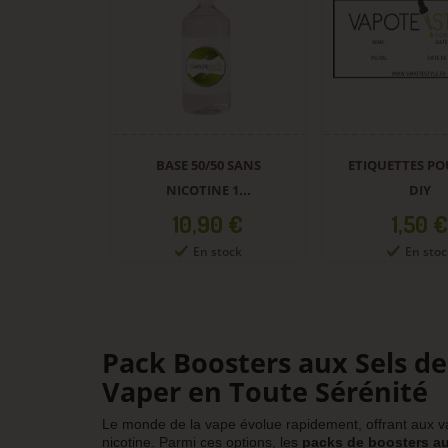
BASE 50/50 SANS
ETIQUETTES PO
NICOTINE 1...
DIY
Prix
Prix
10,90 €
1,50 €
En stock
En stoc
Pack Boosters aux Sels de
Vaper en Toute Sérénité
Le monde de la vape évolue rapidement, offrant aux va
nicotine. Parmi ces options, les
packs de boosters au