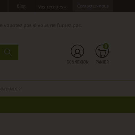
Blog
Contactez-nous
Vos recettes
expand_more
Ne vapotez pas si vous ne fumez pas.
0
CONNEXION
PANIER
IN D'AIDE ?