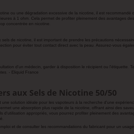
otine ou une dégradation excessive de la nicotine, il est recommandé d'
rieures à 1 ohm. Cela permet de profiter pleinement des avantages de
rop concentrée en nicotine.
sels de nicotine, il est important de prendre les précautions nécessair
ection pour éviter tout contact direct avec la peau. Assurez-vous égal
ation d'un médecin, garder à disposition le récipient ou l'étiquette. Te
es. - Eliquid France
rs aux Sels de Nicotine 50/50
t une solution idéale pour les vapoteurs à la recherche d'une expérien
ermet une absorption plus rapide de la nicotine, offrant ainsi des save
ls d'utilisation appropriés, vous pourrez profiter pleinement des avant
é.
'emploi et de consulter les recommandations du fabricant pour un usage