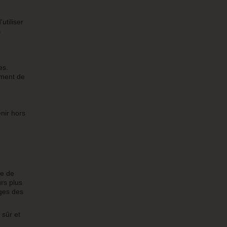
utiliser
s
es.
ement de
nir hors
ce de
urs plus
ages des
 sûr et