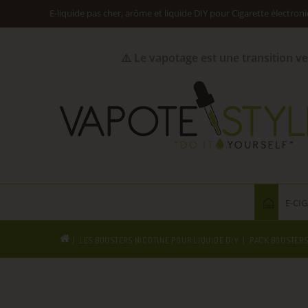
E-liquide pas cher, arôme et liquide DIY pour Cigarette électron
⚠️ Le vapotage est une transition v
E-CI
LES BOOSTERS NICOTINE POUR LIQUIDE DIY
PACK BOOSTERS