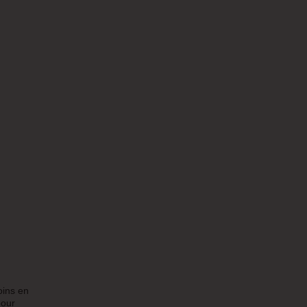
oins en
pour