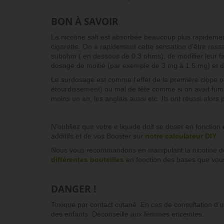
BON À SAVOIR
La nicotine salt est absorbée beaucoup plus rapidement
cigarette. On a rapidement cette sensation d'être rass
subohm ( en dessous de 0.3 ohms), de modifier leur fa
dosage de moitié (par exemple de 3 mg à 1.5 mg) et de 
Le surdosage est comme l’effet de la première clope o
étourdissement) ou mal de tête comme si on avait fumé
moins un an, les anglais aussi etc. Ils ont réussi alors
N’oubliez que votre e liquide doit se doser en fonction
additifs et de vos Booster sur
notre calculateur DIY
.
Nous vous recommandons en manipulant la nicotine 
différentes bouteilles
en fonction des bases que vous
DANGER !
Toxique par contact cutané. En cas de consultation d’un
des enfants. Déconseillé aux femmes enceintes.