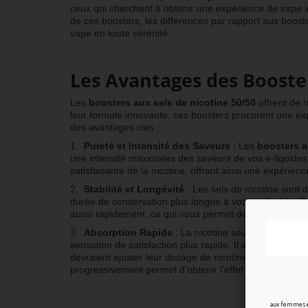
ceux qui cherchent à obtenir une expérience de vape in
de ces boosters, les différences par rapport aux booste
vape en toute sérénité.
Les Avantages des Booster
Les
boosters aux sels de nicotine 50/50
offrent de 
leur formule innovante, ces boosters procurent une ex
des avantages clés :
1.
Pureté et Intensité des Saveurs
: Les
boosters a
une intensité maximales des saveurs de vos e-liquides.
satisfaisante de la nicotine, offrant ainsi une expérien
2.
Stabilité et Longévité
: Les sels de nicotine sont d
durée de conservation plus longue à votre e-liquide. Con
aussi rapidement, ce qui vous permet de profiter plei
3.
Absorption Rapide
: La nicotine sous forme de se
sensation de satisfaction plus rapide. Il est important 
devraient ajuster leur dosage de nicotine en conséqu
progressivement permet d'obtenir l'effet désiré sans r
aux femmes en