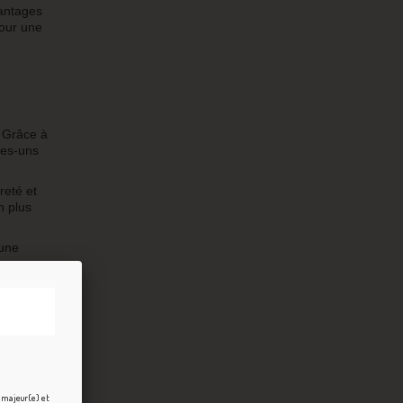
vantages
pour une
. Grâce à
ues-uns
reté et
n plus
 une
re pas
une
hms
ster
e majeur(e) et