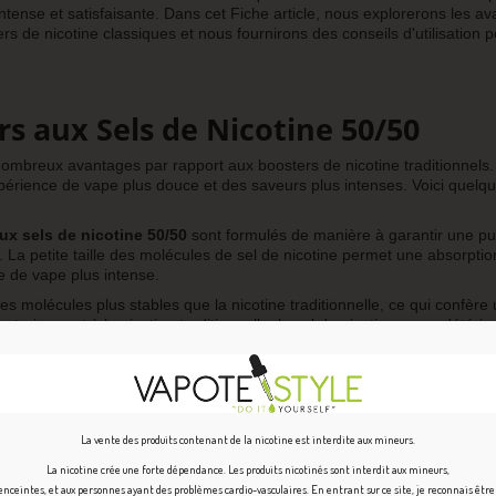
tense et satisfaisante. Dans cet Fiche article, nous explorerons les a
rs de nicotine classiques et nous fournirons des conseils d'utilisation 
s aux Sels de Nicotine 50/50
nombreux avantages par rapport aux boosters de nicotine traditionnels
périence de vape plus douce et des saveurs plus intenses. Voici quelq
ux sels de nicotine 50/50
sont formulés de manière à garantir une pu
 La petite taille des molécules de sel de nicotine permet une absorptio
ce de vape plus intense.
es molécules plus stables que la nicotine traditionnelle, ce qui confère
trairement à la nicotine traditionnelle, le sel de nicotine ne se détério
nement de votre e-liquide pendant une période plus longue.
ls est absorbée plus rapidement par l'organisme, ce qui se traduit par 
de noter que les vapoteurs utilisant des résistances inférieures à 0.3 o
ence pour éviter un surdosage. Commencer par un dosage réduit et aju
isque de surdosage.
La vente des produits contenant de la nicotine est interdite aux mineurs.
La nicotine crée une forte dépendance. Les produits nicotinés sont interdit aux mineurs,
ceintes, et aux personnes ayant des problèmes cardio-vasculaires. En entrant sur ce site, je reconnais êtr