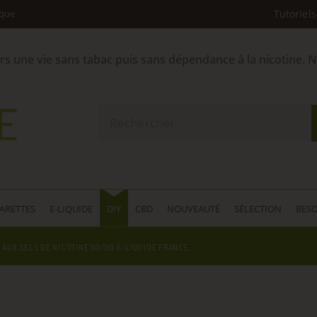
ique
Tutoriels
ers une vie sans tabac puis sans dépendance à la nicotine. 
GARETTES
E-LIQUIDE
DIY
CBD
NOUVEAUTÉ
SÉLECTION
BESO
 AUX SELS DE NICOTINE 50/50 E-LIQUIDE FRANCE