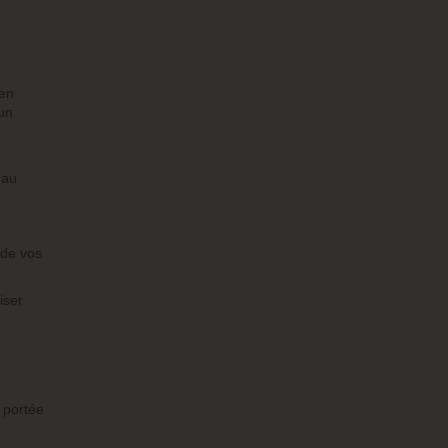
 en
 un
 au
 de vos
liser
e portée