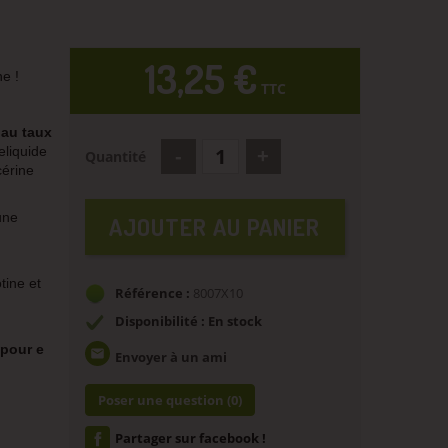
13,25 €
e !
TTC
 au taux
eliquide
Quantité
cérine
une
AJOUTER AU PANIER
tine et
Référence :
8007X10
Disponibilité : En stock
 pour e
email
Envoyer à un ami
Poser une question
(0)
Partager sur facebook !