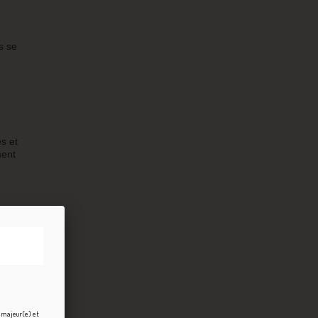
s se
s et
ment
 une
gon.
e majeur(e) et