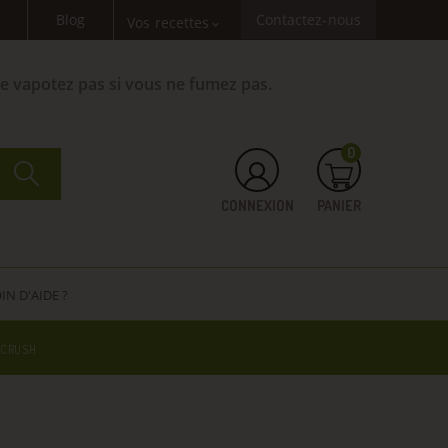
Blog
Contactez-nous
Vos recettes
expand_more
Ne vapotez pas si vous ne fumez pas.
0
CONNEXION
PANIER
IN D'AIDE ?
 CRUSH