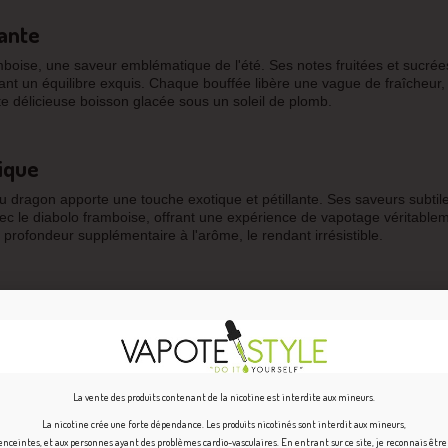
lante
mboise, une saveur emblématique de l'été. Ses notes fruitées et sucrée
éant un équilibre exquis. Chaque bouffée libère une vague de fraîcheur,
te délicieuse boisson glacée sous un soleil de plomb.
ique
u dragon apporte une touche exotique et pétillante. Ses saveurs subtile
 le diabolo framboise, offrant une expérience de vapotage véritable
 profondeur supplémentaire à l'arôme, le rendant irrésistible.
cée
 saveurs avec leur touche de fraîcheur glaciale. Leur présence apporte
délicieux avec les notes sucrées du diabolo framboise et du fruit du dra
vapotage véritablement unique et rafraîchissante.
La vente des produits contenant de la nicotine est interdite aux mineurs.
La nicotine crée une forte dépendance. Les produits nicotinés sont interdit aux mineurs,
ita 30ml Freezy Crush
ceintes, et aux personnes ayant des problèmes cardio-vasculaires. En entrant sur ce site, je reconnais êtr