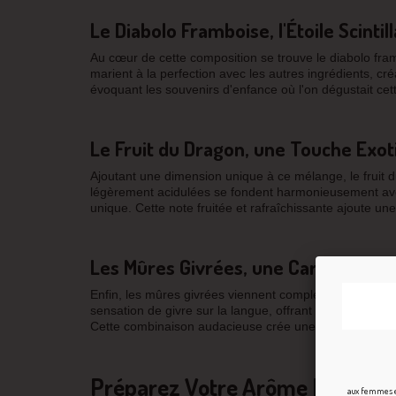
Le Diabolo Framboise, l'Étoile Scintil
Au cœur de cette composition se trouve le diabolo fra
marient à la perfection avec les autres ingrédients, cr
évoquant les souvenirs d'enfance où l'on dégustait cet
Le Fruit du Dragon, une Touche Exot
Ajoutant une dimension unique à ce mélange, le fruit d
légèrement acidulées se fondent harmonieusement avec
unique. Cette note fruitée et rafraîchissante ajoute une
Les Mûres Givrées, une Caresse Gla
Enfin, les mûres givrées viennent compléter ce trio de
sensation de givre sur la langue, offrant un contraste 
Cette combinaison audacieuse crée une expérience de 
Préparez Votre Arôme DIY Diav
aux femmes en