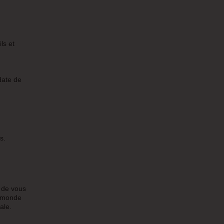
ls et
date de
s.
e de vous
e monde
ale.