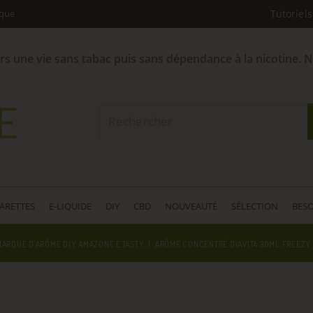
ique
Tutoriels
ers une vie sans tabac puis sans dépendance à la nicotine. 
GARETTES
E-LIQUIDE
DIY
CBD
NOUVEAUTÉ
SÉLECTION
BESO
ARQUE D'ARÔME DIY AMAZONE E.TASTY
ARÔME CONCENTRÉ DIAVITA 30ML FREEZY