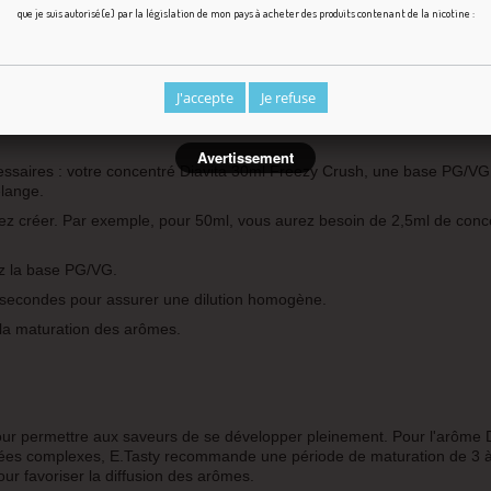
que je suis autorisé(e) par la législation de mon pays à acheter des produits contenant de la nicotine :
rez le mélanger à une base PG/VG de votre choix. E.Tasty recommande
ajuster ce pourcentage en fonction de vos préférences personnelles e
J'accepte
Je refuse
Avertissement
saires : votre concentré Diavita 30ml Freezy Crush, une base PG/VG
élange.
tez créer. Par exemple, pour 50ml, vous aurez besoin de 2,5ml de conc
ez la base PG/VG.
secondes pour assurer une dilution homogène.
 la maturation des arômes.
pour permettre aux saveurs de se développer pleinement. Pour l'arôme 
itées complexes, E.Tasty recommande une période de maturation de 3 à
ur favoriser la diffusion des arômes.