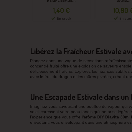
LISSAGE...
SANS...
-...
rix
Prix
Prix
,40 €
10,90 €
0,9
En stock
En stock
En 
Libérez la Fraîcheur Estivale a
Plongez dans une vague de sensations rafraîchissant
concentré fruité offre une explosion de saveurs ensole
délicieusement fraîche. Explorez les nuances subtile
avec le fruit du dragon et les mûres givrées, créant u
Une Escapade Estivale dans un
Imaginez-vous savourant une bouffée de vapeur qui vo
soleil caressent votre peau tandis qu'une brise légère
l'expérience que vous offre
l'arôme DIY Diavita 30ml
envoûtant, vous enveloppant dans une atmosphère estiv