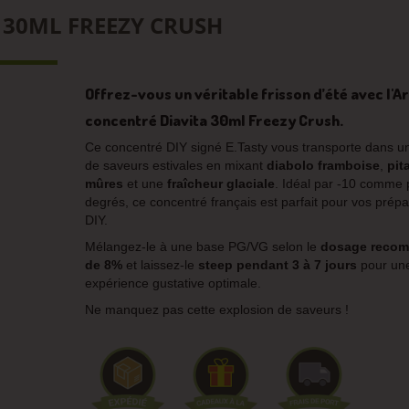
30ML FREEZY CRUSH
Offrez-vous un véritable frisson d’été avec l'
concentré Diavita 30ml Freezy Crush.
Ce concentré DIY signé E.Tasty vous transporte dans u
de saveurs estivales en mixant
diabolo
framboise
,
pit
mûres
et une
fraîcheur glaciale
. Idéal par -10 comme 
degrés, ce concentré français est parfait pour vos prépa
DIY.
Mélangez-le à une base PG/VG selon le
dosage reco
de 8%
et laissez-le
steep pendant 3 à 7 jours
pour un
expérience gustative optimale.
Ne manquez pas cette explosion de saveurs !