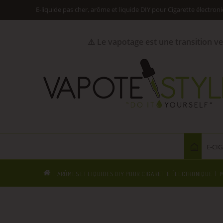
E-liquide pas cher, arôme et liquide DIY pour Cigarette électron
⚠️ Le vapotage est une transition v
E-CI
ARÔMES ET LIQUIDES DIY POUR CIGARETTE ÉLECTRONIQUE
M