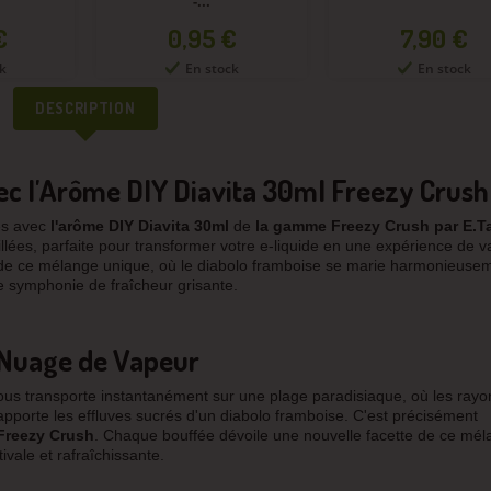
Prix
5 €
7,90 €
stock
En stock
DESCRIPTION
vec l'Arôme DIY Diavita 30ml Freezy Crush
es avec
l'arôme DIY Diavita 30ml
de
la gamme Freezy Crush par E.T
illées, parfaite pour transformer votre e-liquide en une expérience de 
s de ce mélange unique, où le diabolo framboise se marie harmonieuse
ne symphonie de fraîcheur grisante.
 Nuage de Vapeur
us transporte instantanément sur une plage paradisiaque, où les rayo
 apporte les effluves sucrés d'un diabolo framboise. C'est précisément
 Freezy Crush
. Chaque bouffée dévoile une nouvelle facette de ce mé
ale et rafraîchissante.