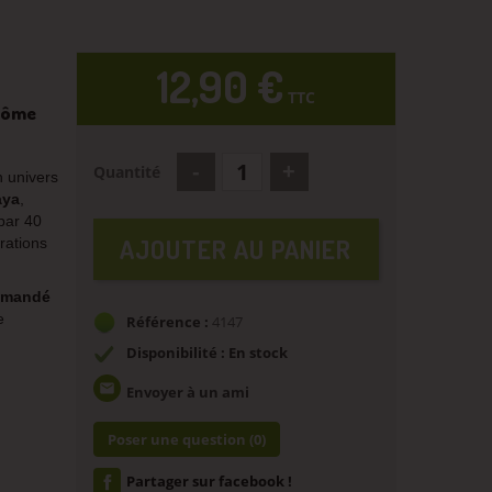
12,90 €
TTC
Arôme
Quantité
n univers
aya
,
par 40
AJOUTER AU PANIER
rations
mmandé
e
Référence :
4147
Disponibilité : En stock
email
Envoyer à un ami
Poser une question
(0)
Partager sur facebook !