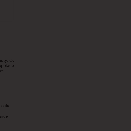
asty
. Ce
vapotage
ment
ns du
lange