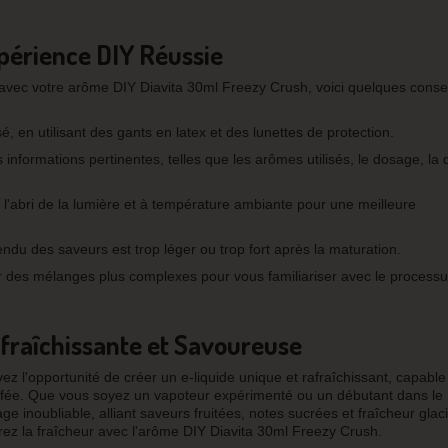
périence DIY Réussie
avec votre arôme DIY Diavita 30ml Freezy Crush, voici quelques consei
, en utilisant des gants en latex et des lunettes de protection.
nformations pertinentes, telles que les arômes utilisés, le dosage, la 
 l'abri de la lumière et à température ambiante pour une meilleure
endu des saveurs est trop léger ou trop fort après la maturation.
des mélanges plus complexes pour vous familiariser avec le processu
fraîchissante et Savoureuse
vez l'opportunité de créer un e-liquide unique et rafraîchissant, capabl
uffée. Que vous soyez un vapoteur expérimenté ou un débutant dans l
 inoubliable, alliant saveurs fruitées, notes sucrées et fraîcheur glaci
érez la fraîcheur avec l'arôme DIY Diavita 30ml Freezy Crush.