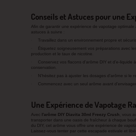
Conseils et Astuces pour une Ex
Afin de garantir une expérience de vapotage optimale 
astuces à suivre :
Travaillez dans un environnement propre et sécurisé
·
Étiquetez soigneusement vos préparations avec les i
·
production et le taux de nicotine.
Conservez vos flacons d'arôme DIY et d'e-liquide à
·
conservation.
N'hésitez pas à ajuster les dosages d'arôme si le r
·
Commencez avec un seul arôme avant d'envisager 
·
Une Expérience de Vapotage Ra
Avec
l'arôme DIY Diavita 30ml Freezy Crush
, vous a
transporter dans une oasis de fraîcheur à chaque bo
du DIY, cet arôme vous offre une expérience de vapotage
Laissez-vous tenter par cette escapade estivale et lib