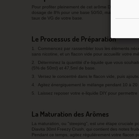
Pour profiter pleinement de cet arôme DIY, vous dev
dosage de 8% pour une base 50/50, mais vous pouvez 
taux de VG de votre base.
Le Processus de Préparation
1.
Commencez par rassembler tous les éléments néces
sans nicotine, et un flacon vide pour accueillir votre m
2.
Déterminez la quantité d'e-liquide que vous souhai
(5% de 50ml) et 47,5ml de base.
3.
Versez le concentré dans le flacon vide, puis ajout
4.
Agitez énergiquement le mélange pendant 10 à 20 
5.
Laissez reposer votre e-liquide DIY pour permettre
La Maturation des Arômes
La maturation, ou "steeping", est une étape cruciale 
Diavita 30ml Freezy Crush, qui contient des notes fru
Pendant ce temps, agitez régulièrement votre flacon po