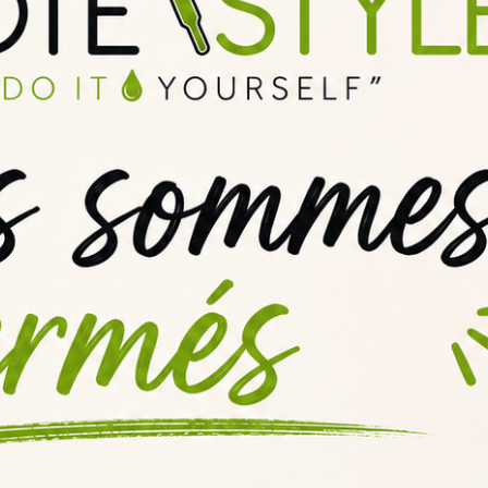
e Red Astaire, nous vous recommandons de patienter
entre 3 et 5 jours
mes se mélangeront et se développeront, offrant une expérience de vap
du Pack diy Red Astaire ?
s suivants :
aux de nicotine choisi (20 mg/ml)
rance et sont de haute qualité. Ils vous permettent de personnaliser v
nd Vape est également de qualité supérieure, offrant un équilibre parfa
nce de vape optimale du Pack Diy