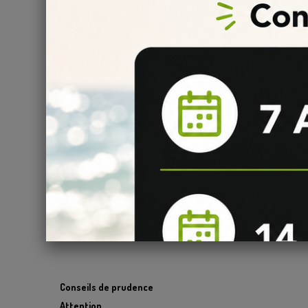
Pour obtenir les meilleurs résultats avec votre kit mix and
Assurez-vous de suivre les instructions de préparation 
·
Agitez bien le flacon avant chaque utilisation pour b
·
Stockez votre e-liquide dans un endroit frais et sec, à l
·
Nettoyez régulièrement votre matériel de vape pour év
·
En suivant ces conseils, vous pourrez profiter d'une ex
Conclusion du Pack Diy Red
Le
Kit Diy Red Astaire 230 ml
est la solution parfaite p
Avec ce kit, vous pouvez créer votre propre
e-liquide
Re
rouges
, de
raisin
noir
,
d'eucalyptus
doux,
d'anis
et d
mix and vape Red Astaire dès aujourd'hui et découvrez 
Conseils de prudence
Attention