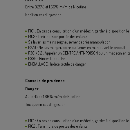
Entre 0.25% et 1.66% m/m de Nicotine
Nocif en cas d'ingestion
P101 : En cas de consultation d'un médecin, garder à disposition le 
P102 : Tenir hors de portée des enfants
Se laver les mains soigneusement après manipulation
P270 : Ne pas manger, boire ou fumer en manipulant le produit
P301+312 : Appeler un CENTRE ANTI-POISON ou un médecin en ca
P330 : Rincer la bouche
EMBALLAGE : Indice tactile de danger
Conseils de prudence
Danger
Au-delà de 1.66% m/m de Nicotine
Toxique en cas d'ingestion
P101 : En cas de consultation d'un médecin, garder à disposition le 
P102 : Tenir hors de portée des enfants