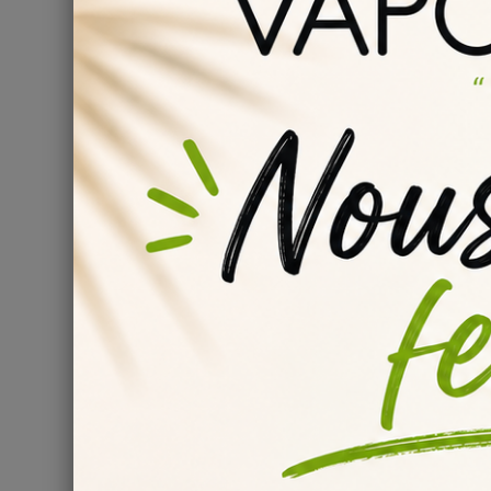
mûrisse ?
Pour profiter pleinement des saveurs de votre e-liquid
l'utiliser
. Pendant cette période de maturation, les arô
plus délicieuse. Soyez patient, cela en vaudra la peine !
Quelle est la composition 
Le kit mix and vape Red Astaire est composé des élément
1
Flacon de base Mix and Vape 50/50 PG/VG
·
1 Concentré
Red Astaire de 30 ml
·
3 à 12
Boosters de nicotine
Vapote Style, selon le t
·
Les boosters de nicotine Vapote Style sont fabriqués en F
de nicotine en fonction de vos préférences. La base Mix a
PG et le VG pour une expérience de vape optimale.
Conseils pour une expérie
Astaire