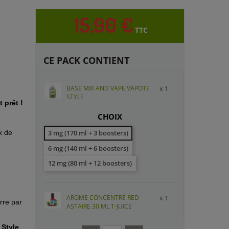
15,90 €
TTC
CE PACK CONTIENT
BASE MIX AND VAPE VAPOTE
x 1
STYLE
 prêt !
CHOIX
x de
3 mg (170 ml + 3 boosters)
6 mg (140 ml + 6 boosters)
12 mg (80 ml + 12 boosters)
AROME CONCENTRÉ RED
x 1
rre par
ASTAIRE 30 ML T-JUICE
 Style