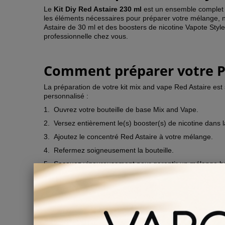
Le
Kit Diy Red Astaire 230 ml
est un ensemble complet 
les éléments nécessaires pour préparer votre mélange,
Astaire de 30 ml et des boosters de nicotine Vapote Style
professionnelle chez vous.
Comment préparer votre Pa
La préparation de votre kit mix and vape Red Astaire est 
personnalisé :
1.
Ouvrez votre bouteille de base Mix and Vape.
2.
Versez entièrement le(s) booster(s) de nicotine dans la
3.
Ajoutez le concentré Red Astaire à votre mélange.
4.
Refermez soigneusement la bouteille.
5.
Secouez vigoureusement pour garantir un mélange 
Assurez-vous de respecter les dosages recommandés pour
disponible en trois taux de nicotine : 3 mg, 6 mg et 12 m
Combien de temps faut-il p