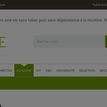
ique
Tutoriels
ers une vie sans tabac puis sans dépendance à la nicotine. 
GARETTES
E-LIQUIDE
DIY
CBD
NOUVEAUTÉ
SÉLECTION
BESO
L