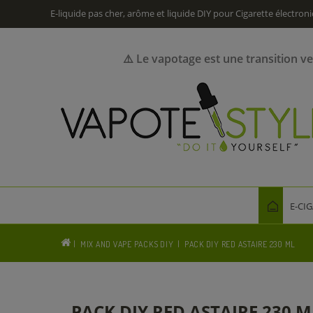
E-liquide pas cher, arôme et liquide DIY pour Cigarette électron
⚠️ Le vapotage est une transition v
E-CI
MIX AND VAPE PACKS DIY
PACK DIY RED ASTAIRE 230 ML
PACK DIY RED ASTAIRE 230 M