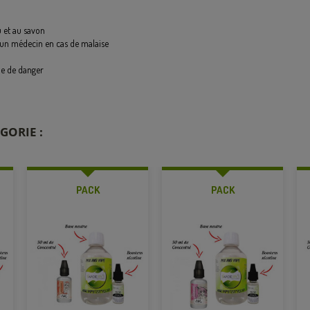
et au savon
n médecin en cas de malaise
le de danger
GORIE :
PACK
PACK