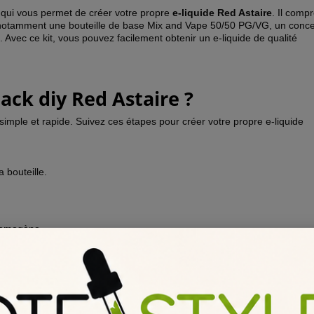
qui vous permet de créer votre propre
e-liquide Red Astaire
. Il comp
 notamment une bouteille de base Mix and Vape 50/50 PG/VG, un conc
. Avec ce kit, vous pouvez facilement obtenir un e-liquide de qualité
ck diy Red Astaire ?
simple et rapide. Suivez ces étapes pour créer votre propre e-liquide
 bouteille.
homogène.
 obtenir le taux de nicotine souhaité.
Le kit mix and vape Red Asta
g. Choisissez celui qui correspond le mieux à vos besoins.
our que le Pack Diy Red Astaire