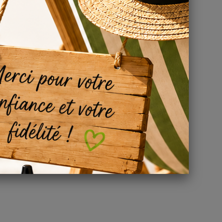
de vape.
x de
fruits
otre kit