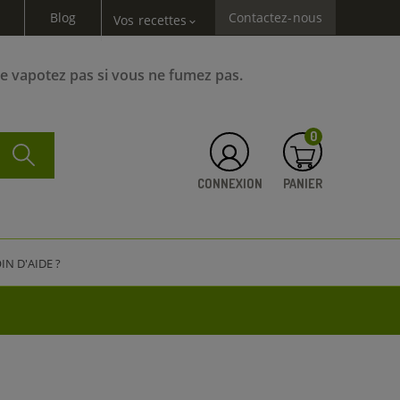
Blog
Contactez-nous
Vos recettes
expand_more
Ne vapotez pas si vous ne fumez pas.
0
CONNEXION
PANIER
IN D'AIDE ?