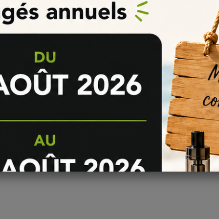
 vape Red Astaire, voici quelques conseils utiles :
du kit à la lettre.
ien mélanger les arômes.
'abri de la lumière directe du soleil.
iter toute altération des saveurs.
périence de vape optimale avec votre
e-liquide Red Astaire
fait maison.
 Astaire
our les amateurs de vape qui souhaitent personnaliser leur expérience 
d
Astaire
en quelques étapes simples. Profitez d'un mélange délicieu
e
menthol
, le tout selon vos préférences de taux de nicotine. Préparez v
une nouvelle façon de
savourer la vape
!