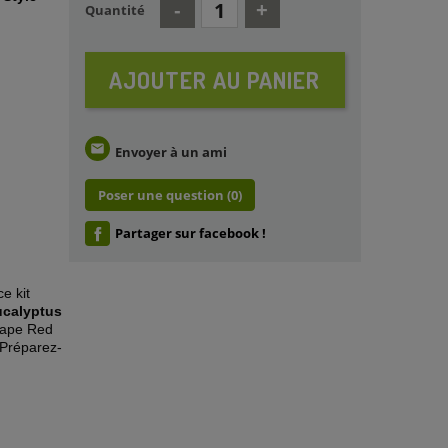
Quantité
AJOUTER AU PANIER
email
Envoyer à un ami
Poser une question
(0)
Partager sur facebook !
e kit
ucalyptus
 vape Red
 Préparez-