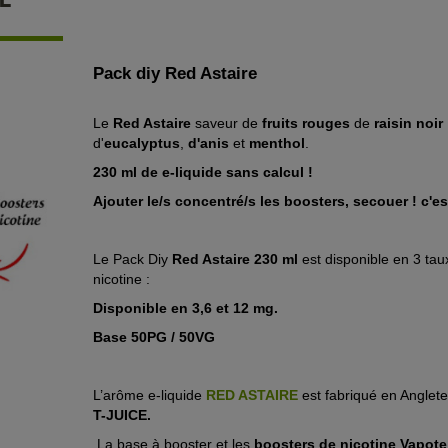
Pack diy Red Astaire
Le
Red Astaire
saveur de
fruits rouges
de
raisin noir
d'
eucalyptus
,
d'anis
et
menthol
.
230 ml de e-liquide sans calcul !
Ajouter
le
/s
concentré
/s
les boosters, secouer ! c'est
Le Pack Diy
Red Astaire
230 ml
est disponible en 3 tau
nicotine :
Disponible en 3,6 et 12 mg.
Base 50PG / 50VG
L’arôme e-liquide
RED ASTAIRE
est fabriqué en Anglete
T-JUICE.
La base à booster et les
boosters de nicotine Vapote