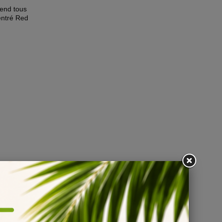
rend tous
entré Red
ire
est