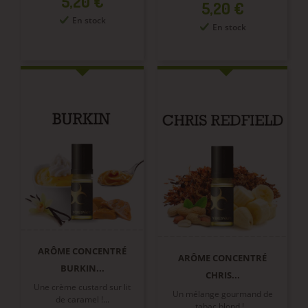
Prix
5,20 €
Prix
5,20 €
En stock
En stock
ARÔME CONCENTRÉ
ARÔME CONCENTRÉ
BURKIN...
CHRIS...
Une crème custard sur lit
Un mélange gourmand de
de caramel !...
tabac blond !...