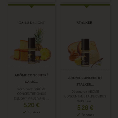
ARÔME CONCENTRÉ
ARÔME CONCENTRÉ
GAIUS...
STALKER...
Découvrez l'ARÔME
Découvrez ARÔME
CONCENTRÉ GAIUS
CONCENTRÉ STALKER VIRUS
DELIGHT VIRUS VAPE ,...
VAPE , un...
Prix
5,20 €
Prix
5,20 €
En stock
En stock