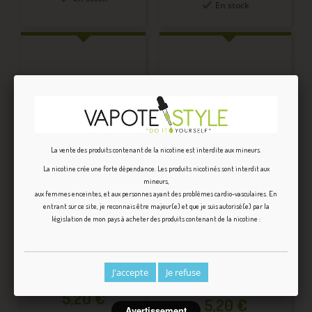
En stock
La vente des produits contenant de la nicotine est interdite aux mineurs.
La nicotine crée une forte dépendance. Les produits nicotinés sont interdit aux
mineurs,
aux femmes enceintes, et aux personnes ayant des problèmes cardio-vasculaires. En
entrant sur ce site, je reconnais être majeur(e) et que je suis autorisé(e) par la
ARÔME CONCENTRÉ
législation de mon pays à acheter des produits contenant de la nicotine :
ARÔME CONCENTRÉ
WESTERN...
ONÉNA VIRUS...
Découvrez le délicieux
Découvrez le délicieux
ARÔME CONCENTRÉ
J'accepte
Je refuse
arôme concentré Onéna
WESTERN RINGS...
pour...
Prix
5,20 €
Prix
5,20 €
Avertissement