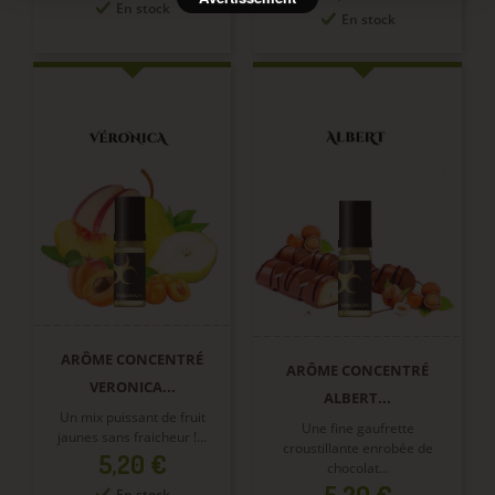
En stock
En stock
ARÔME CONCENTRÉ
ARÔME CONCENTRÉ
VERONICA...
ALBERT...
Un mix puissant de fruit
Une fine gaufrette
jaunes sans fraicheur !...
croustillante enrobée de
Prix
5,20 €
chocolat...
Prix
5,20 €
En stock