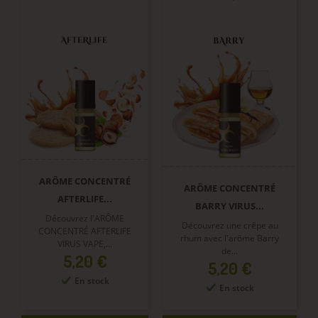
ARÔME CONCENTRÉ
ARÔME CONCENTRÉ
AFTERLIFE...
BARRY VIRUS...
Découvrez l'ARÔME
Découvrez une crêpe au
CONCENTRÉ AFTERLIFE
rhum avec l'arôme Barry
VIRUS VAPE,...
de...
Prix
5,20 €
Prix
5,20 €
En stock
En stock