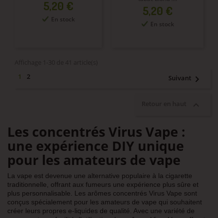
Prix
5,20 €
Prix
5,20 €
En stock
En stock
Affichage 1-30 de 41 article(s)
2
1

Suivant

Retour en haut
Les concentrés Virus Vape :
une expérience DIY unique
pour les amateurs de vape
La vape est devenue une alternative populaire à la cigarette
traditionnelle, offrant aux fumeurs une expérience plus sûre et
plus personnalisable. Les arômes concentrés Virus Vape sont
conçus spécialement pour les amateurs de vape qui souhaitent
créer leurs propres e-liquides de qualité. Avec une variété de