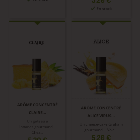
En stock
ARÔME CONCENTRÉ
ARÔME CONCENTRÉ
CLAIRE...
ALICE VIRUS...
Un gateau à
Un cheese-cake Graham
l'ananas gourmand !
gourmand ! Voici...
Chez...
Prix
5,20 €
Prix
5,20 €