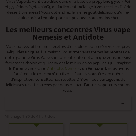
Virus Vape doivent être dilué dans une base de propylène glycol (PG)
et glycérine végétale (VG), ou facilement mélangé à vos
recettes DIY
de
dessert préférées ! Vous obtiendrez le même goût délicieux qu'un e-
liquide prêt à l'emploi pour un prix beaucoup moins cher.
Les meilleurs concentrés Virus vape
Nemesis et Antidote
Vous pouvez utiliser nos
recettes d'e-liquides
pour créer vos propres
e-liquides uniques à la maison. Vous trouverez toutes les recettes de
notre gamme Virus Vape sur notre site internet afin que vous puissiez
facilement choisir ce qui convient le mieux à vos papilles. Qu'il s'agisse
de l'arôme virus vape
Antidote
,
Nemesis
, ou Biohazard, nous avons
forcément le concentré qu'il vous faut ! Si vous êtes en quête
d'inspiration, consultez nos recettes DIY où nous partageons de
délicieuses recettes créées par nous ou par d'autres vapoteurs comme
vous.

Affichage 1-30 de 41 article(s)