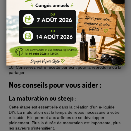
lunettes protectrices.
5.
Secouez bien vos flacons d'arômes avant utilisation.
6.
Incorporez les arômes goutte à goutte (suivez les doses
recommandées sur l'étiquette).
7.
Si souhaité : ajoutez un ou plusieurs additifs.
8.
Agitez vigoureusement pendant 10-20 secondes puis
laissez reposer pour la maturation.
9.
Lavez-vous les mains et nettoyez votre équipement et
surface de travail.
10.
Conservez votre recette par écrit pour la reproduire ou la
partager.
Nos conseils pour vous aider :
La maturation ou steep :
Cette étape est essentielle dans la création d'un e-liquide
DIY. La maturation est le temps de repos nécessaire à votre
e-liquide. Elle permet aux arômes de se développer
pleinement. Plus la durée de maturation est importante, plus
les saveurs s'intensifient.