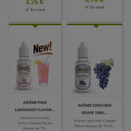
Prix
2,75 €
En stock
En stock
ARÔME PINK
ARÔME CONCORD
LEMONADE FLAVOR...
GRAPE 10ML...
Arôme lemonade
Arôme raisin noir Capella
fraise Capella Flacon
Flacon doseur de 10 ml...
doseur de 10...