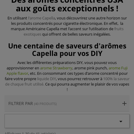
aux goûts exceptionnels !
En utilisant
l’arome Capella
, vous découvrirez une autre horizon sur
les produits concentrés pour cigarette électronique. En effet, la
marque Américaine Capella met l’accent sur l’utilisation de
fruits
exotiques
qui offrent de belles saveurs inégalées.
Une centaine de saveurs d'arômes
Capella pour vos DIY
Avec les différentes préparations DIY, vous pouvez vous
approvisionner en
arome Strawberry
, arome pink punch,
arome Fuji
Apple flavor
, etc. En consommant ces types d’arome concentré pour
faire votre propre
liquide DIY
, vous pourrez retrouver à
100% la saveur
de chaque fruit utilisé.
Ce qui pourra augmenter le plaisir de vos vapes
!
FILTRER PAR
(40 PRODUITS)

Affichage 1-30 de 41 article(s)