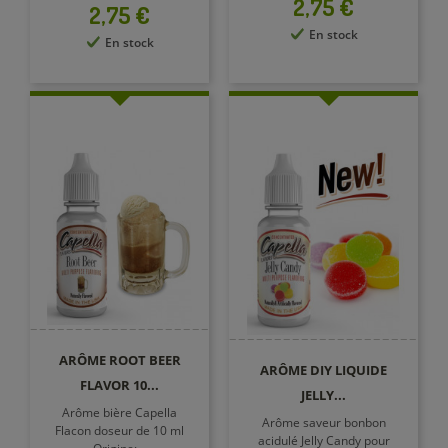
Prix
2,75 €
Prix
2,75 €
En stock
En stock
ARÔME ROOT BEER
ARÔME DIY LIQUIDE
FLAVOR 10...
JELLY...
Arôme bière Capella
Arôme saveur bonbon
Flacon doseur de 10 ml
acidulé Jelly Candy pour