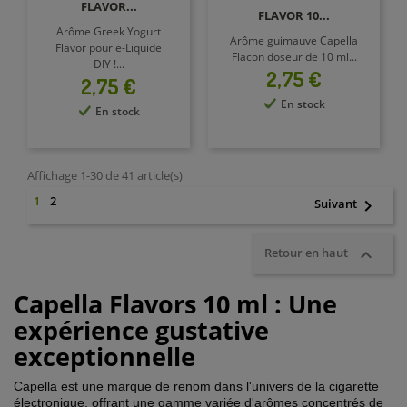
FLAVOR...
FLAVOR 10...
Arôme Greek Yogurt
Arôme guimauve Capella
Flavor pour e-Liquide
Flacon doseur de 10 ml...
DIY !...
Prix
2,75 €
Prix
2,75 €
En stock
En stock
Affichage 1-30 de 41 article(s)
2
1

Suivant

Retour en haut
Capella Flavors 10 ml : Une
expérience gustative
exceptionnelle
Capella est une marque de renom dans l'univers de la cigarette
électronique, offrant une gamme variée d'arômes concentrés de