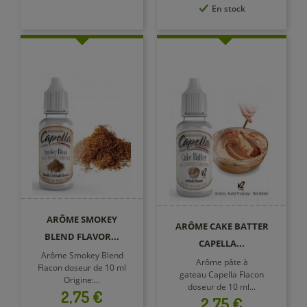
En stock
ARÔME SMOKEY
ARÔME CAKE BATTER
BLEND FLAVOR...
CAPELLA...
Arôme Smokey Blend
Arôme pâte à
Flacon doseur de 10 ml
gateau Capella Flacon
Origine:...
doseur de 10 ml...
Prix
2,75 €
Prix
2,75 €