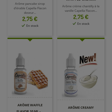
Arôme pancake sirop
Arôme crème chantilly à la
d'érable Capella Flacon
vanille Capella Flacon...
doseur...
Prix
2,75 €
Prix
2,75 €
En stock
En stock
ARÔME WAFFLE
ARÔME CREAMY
FLAVOR 10 ML -...