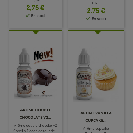
Origine:...
DIY...
Prix
2,75 €
Prix
2,75 €
En stock
En stock
ARÔME DOUBLE
ARÔME VANILLA
CHOCOLATE V2...
CUPCAKE...
Arôme double chocolat v2
Arôme cupcake
Capella Flacon doseur de...