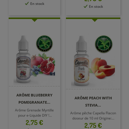
En stock
En stock
ARÔME BLUEBERRY
ARÔME PEACH WITH
POMEGRANATE...
STEVIA...
Arôme Grenade Myrtille
Arôme pêche Capella Flacon
pour e-Liquide DIY !...
doseur de 10 ml Origine:...
Prix
2,75 €
Prix
2,75 €