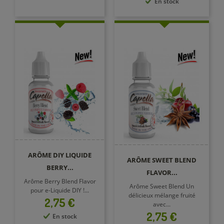
En stock
ARÔME DIY LIQUIDE
ARÔME SWEET BLEND
BERRY...
FLAVOR...
Arôme Berry Blend Flavor
Arôme Sweet Blend Un
pour e-Liquide DIY !...
délicieux mélange fruité
Prix
2,75 €
avec...
Prix
2,75 €
En stock