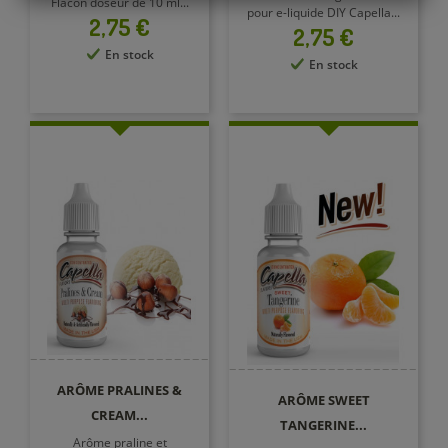
Flacon doseur de 10 ml...
pour e-liquide DIY Capella...
Prix
2,75 €
Prix
2,75 €
En stock
En stock
ARÔME PRALINES &
ARÔME SWEET
CREAM...
TANGERINE...
Arôme praline et