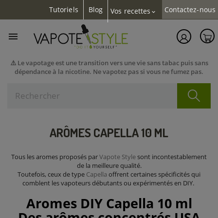
Tutoriels
Blog
Contactez-nous
Vos recettes
expand_more

⚠️ Le vapotage est une transition vers une vie sans tabac puis sans
dépendance à la nicotine. Ne vapotez pas si vous ne fumez pas.
ARÔMES CAPELLA 10 ML
Tous les aromes proposés par
Vapote Style
sont incontestablement
de la meilleure qualité.
Toutefois, ceux de type
Capella
offrent certaines spécificités qui
comblent les vapoteurs débutants ou expérimentés en DIY.
Aromes DIY Capella 10 ml
Des arômes concentrés USA