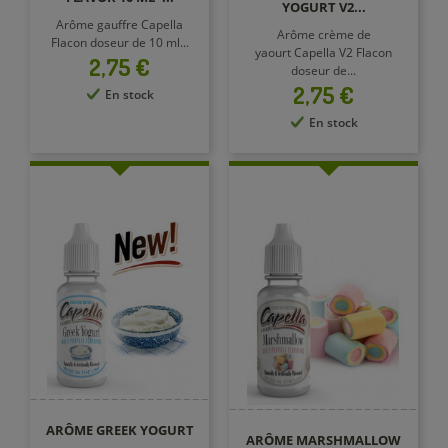
YOGURT V2...
Arôme gauffre Capella
Arôme crème de
Flacon doseur de 10 ml...
yaourt Capella V2 Flacon
Prix
2,75 €
doseur de...
Prix
2,75 €
En stock
En stock
ARÔME GREEK YOGURT
ARÔME MARSHMALLOW