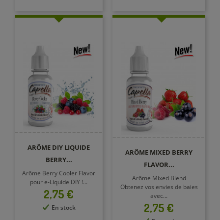
ARÔME DIY LIQUIDE
ARÔME MIXED BERRY
BERRY...
FLAVOR...
Arôme Berry Cooler Flavor
Arôme Mixed Blend
pour e-Liquide DIY !...
Obtenez vos envies de baies
Prix
2,75 €
avec...
Prix
2,75 €
En stock