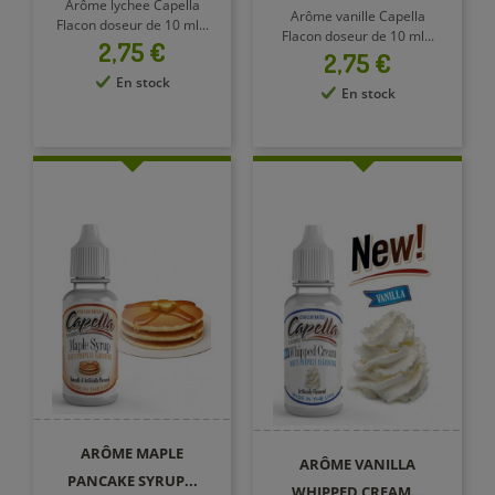
Arôme lychee Capella
Arôme vanille Capella
Flacon doseur de 10 ml...
Flacon doseur de 10 ml...
Prix
2,75 €
Prix
2,75 €
En stock
En stock
ARÔME MAPLE
ARÔME VANILLA
PANCAKE SYRUP...
WHIPPED CREAM...