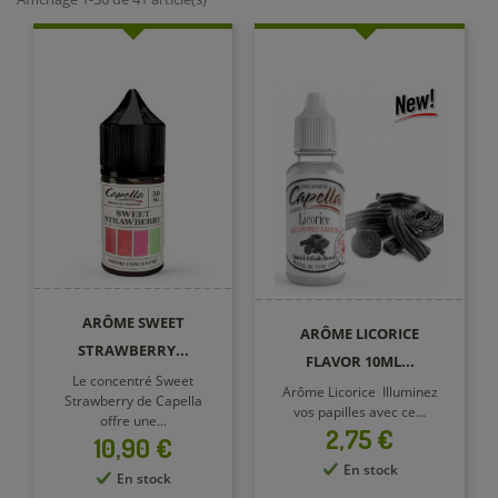
ARÔME SWEET
ARÔME LICORICE
STRAWBERRY...
FLAVOR 10ML...
Le concentré Sweet
Arôme Licorice Illuminez
Strawberry de Capella
vos papilles avec ce...
offre une...
Prix
2,75 €
Prix
10,90 €
En stock
En stock