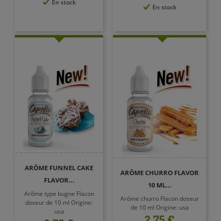
En stock
En stock
ARÔME FUNNEL CAKE
ARÔME CHURRO FLAVOR
FLAVOR...
10 ML...
Arôme type bugne Flacon
Arôme churro Flacon doseur
doseur de 10 ml Origine:
de 10 ml Origine: usa
usa
Prix
2,75 €