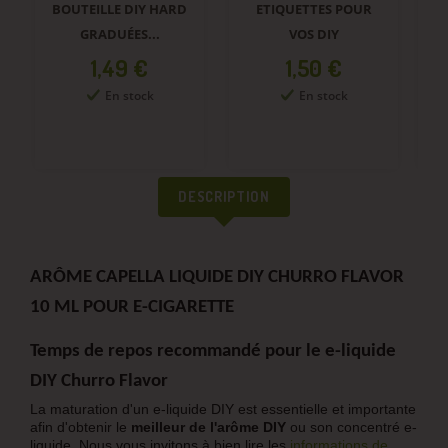
BOUTEILLE DIY HARD
ETIQUETTES POUR
GRADUÉES...
VOS DIY
Prix
Prix
1,49 €
1,50 €
En stock
En stock
DESCRIPTION
ARÔME CAPELLA LIQUIDE DIY CHURRO FLAVOR
10 ML POUR E-CIGARETTE
Temps de repos recommandé pour le
e-liquide
DIY Churro Flavor
La maturation d'un e-liquide DIY est essentielle et importante
afin d'obtenir le
meilleur de l'arôme DIY
ou son concentré e-
liquide. Nous vous invitons à bien lire les
informations de