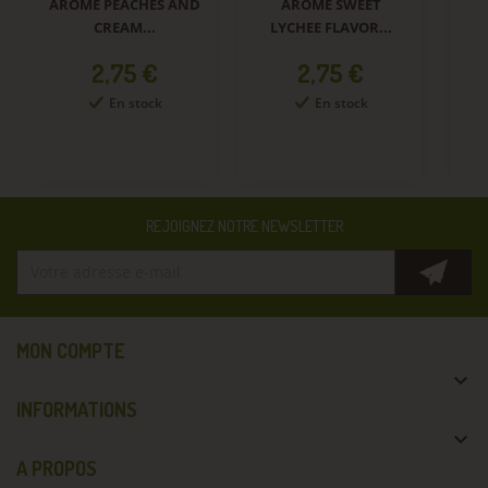
ARÔME PEACHES AND
ARÔME SWEET
A
CREAM...
LYCHEE FLAVOR...
Prix
Prix
2,75 €
2,75 €
En stock
En stock
REJOIGNEZ NOTRE NEWSLETTER
MON COMPTE

INFORMATIONS

A PROPOS