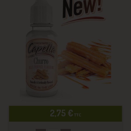
2,75 €
TTC