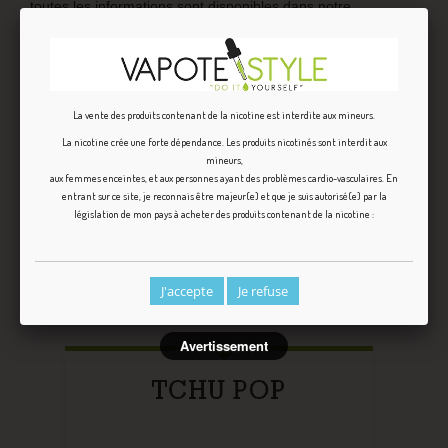
toutes les informations sont disponibles dans notre
rubrique
explications et conseils
pour bien réussir son
DIY
liquide
.
Informations
:
La vente des produits contenant de la nicotine est interdite aux mineurs.
Conservation : stocké entre 4 et 16°C
La nicotine crée une forte dépendance. Les produits nicotinés sont interdit aux
Conforme au règlement 1334/2008/CEE
mineurs,
Composition : Propylène Glycol & Arôme alimentaire
aux femmes enceintes, et aux personnes ayant des problèmes cardio-vasculaires. En
entrant sur ce site, je reconnais être majeur(e) et que je suis autorisé(e) par la
législation de mon pays à acheter des produits contenant de la nicotine :
RECETTES ASSOCIÉES
J'accepte
Je refuse
Avertissement