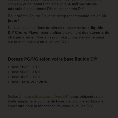
steeping
et de maturation ainsi que
la méthodologie
adaptée
à vos arômes DIY et concentrés DIY.
Pour
Arôme Churro Flavor
le steep recommandé est de
30
jours
!
Nous vous conseillons de laisser reposer
votre
e-liquide
DIY Churro Flavor
pour profiter pleinement
des saveurs de
chaque arôme.
Pour en savoir plus, consulter notre page
sur la
maturation
d’un e-liquide DIY !
Dosage PG/VG selon votre base liquide DIY
Base 70/30 : 13 %
Base 50/50 :
15 %
Base 30/70 :
17 %
Base 100% VG :
20 %
Grâce à notre
calculateur arôme DIY
, vous obtiendrez en
toute simplicité le volume de base, de nicotine et d’arôme
concentré pour la fabrication de votre e-liquide DIY.