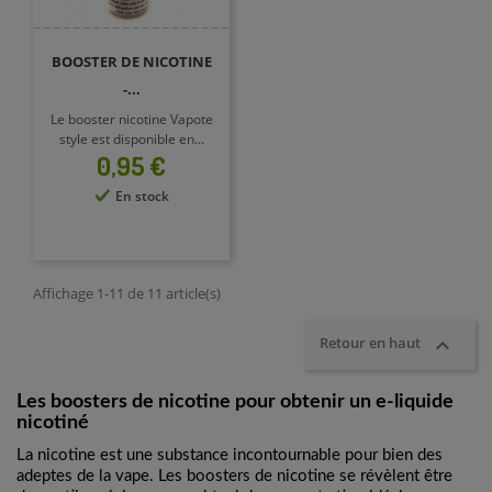
BOOSTER DE NICOTINE
-...
Le booster nicotine Vapote
style est disponible en...
Prix
0,95 €
En stock
Affichage 1-11 de 11 article(s)

Retour en haut
Les boosters de nicotine pour obtenir un e-liquide
nicotiné
La nicotine est une substance incontournable pour bien des
adeptes de la vape. Les boosters de nicotine se révèlent être