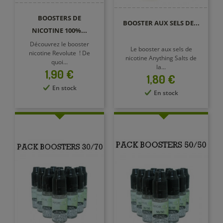
BOOSTERS DE
BOOSTER AUX SELS DE...
NICOTINE 100%...
Découvrez le booster
Le booster aux sels de
nicotine Revolute ! De
nicotine Anything Salts de
quoi...
la...
Prix
1,90 €
Prix
1,80 €
En stock
En stock