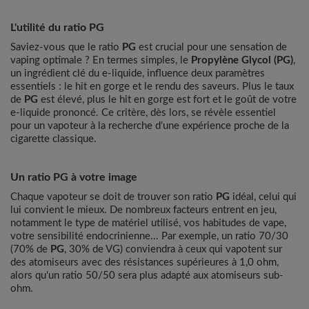
La personnalisation du ratio PG
L'utilité du ratio PG
Saviez-vous que le ratio
PG
est crucial pour une sensation de
vaping optimale ? En termes simples, le
Propylène Glycol (PG)
,
un ingrédient clé du e-liquide, influence deux paramètres
essentiels : le hit en gorge et le rendu des saveurs. Plus le taux
de
PG
est élevé, plus le hit en gorge est fort et le goût de votre
e-liquide prononcé. Ce critère, dès lors, se révèle essentiel
pour un vapoteur à la recherche d’une expérience proche de la
cigarette classique.
Un ratio PG à votre image
Chaque vapoteur se doit de trouver son ratio
PG
idéal, celui qui
lui convient le mieux. De nombreux facteurs entrent en jeu,
notamment le type de matériel utilisé, vos habitudes de vape,
votre sensibilité endocrinienne... Par exemple, un ratio 70/30
(70% de
PG
, 30% de VG) conviendra à ceux qui vapotent sur
des atomiseurs avec des résistances supérieures à 1,0 ohm,
alors qu'un ratio 50/50 sera plus adapté aux atomiseurs sub-
ohm.