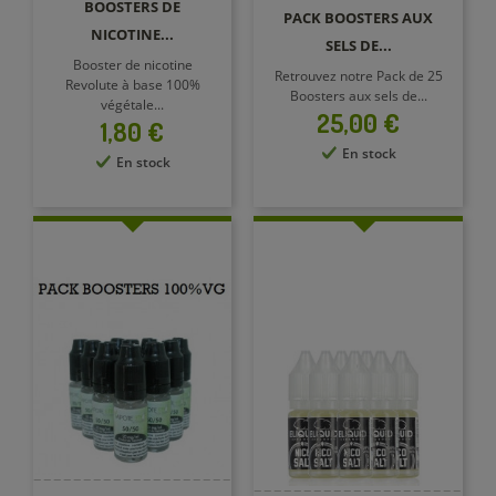
BOOSTERS DE
PACK BOOSTERS AUX
NICOTINE...
SELS DE...
Booster de nicotine
Retrouvez notre Pack de 25
Revolute à base 100%
Boosters aux sels de...
végétale...
Prix
25,00 €
Prix
1,80 €
En stock
En stock