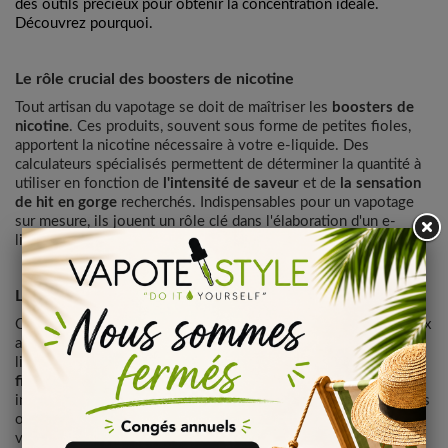
des outils précieux pour obtenir la concentration idéale.
Découvrez pourquoi.
Le rôle crucial des boosters de nicotine
Tout artisan du vapotage se doit de maîtriser les
boosters de
nicotine
. Ces produits, souvent sous forme de petites fioles,
apportent la nicotine nécessaire à votre e-liquide. Des
calculateurs spécialisés permettent de déterminer la quantité à
utiliser en fonction de
l'intensité de saveur
et de
la sensation
de hit en gorge
recherchés. Indispensables pour un vapotage
sur mesure, ils jouent un rôle clé dans l'élaboration d'un e-
liquide
nicotiné à votre goût
.
Les gains de l'utilisation des boosters de nicotine
Choisir soi-même son niveau de nicotine est l'un des nombreux
avantages des
boosters
. Aucune comparaison avec les e-
liquides prêts à l'emploi, où
la concentration de nicotine est
fixée et non modifiable
. Avec les boosters, vous contrôlez
intégralement le taux de nicotine de votre e-liquide. De plus, ils
offrent l'opportunité de personnaliser son expérience de
vapotage selon ses attentes. Sans oublier dans ce palmarès de