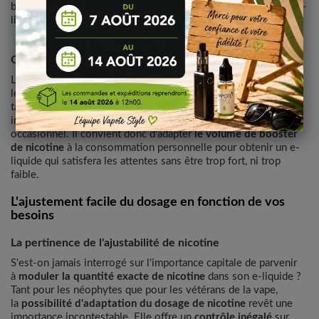
bénéfices, le côté économique : la fabrication de vos propres e-
liquides se révèle souvent moins onéreuse.
Choisir la bonne dose de nicotine
L'enjeu majeur lors de l'utilisation de boosters de nicotine est
le
dosage
. Ce dernier va dépendre de votre consommation de
tabac habituelle et du matériel de vape utilisé. Un fumeur
invétéré aurait besoin d'un dosage plus élevé qu'un fumeur
occasionnel. Il convient donc d'adapter
le volume de booster
de nicotine
à la consommation personnelle pour obtenir un e-
liquide qui satisfera les attentes sans être trop fort, ni trop
faible.
L'ajustement facile du dosage en fonction de vos
besoins
La pertinence de l'ajustabilité de nicotine
S'est-on jamais interrogé sur l'importance capitale de parvenir
à
moduler la quantité exacte de nicotine
dans son e-liquide ?
Tant pour les néophytes que pour les vétérans de la vape,
la
possibilité d'adaptation du dosage de nicotine
revêt une
importance incontestable. Elle offre un
contrôle inégalé
sur