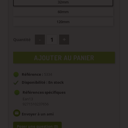
32mm
60mm
120mm
Quantité
AJOUTER AU PANIER
Référence :
5334
Disponibilité : En stock
Références spécifiques
Ean13
9271510237656
email
Envoyer à un ami
Poser une question
(0)