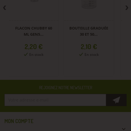
FLACON CHUBBY 60
BOUTEILLE GRADUÉE
ML GEN5...
30 ET 50...
Prix
Prix
2,20 €
2,10 €
En stock
En stock
REJOIGNEZ NOTRE NEWSLETTER
MON COMPTE
