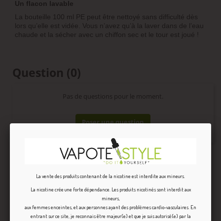
Un flacon lavable
La bouteille 100 ml PE peut être nettoyé sans difficulté dès
lors qu’elle est vidée. Vous n’avez qu’à la laver dans de l’eau
chaude et la sécher avec un chiffon sec et le tour est joué !
Question
(0)
Pas de questions pour le moment.
Poser une question
AVIS VÉRIFIÉS(54)
La vente des produits contenant de la nicotine est interdite aux mineurs.
La nicotine crée une forte dépendance. Les produits nicotinés sont interdit aux
mineurs,
aux femmes enceintes, et aux personnes ayant des problèmes cardio-vasculaires. En
entrant sur ce site, je reconnais être majeur(e) et que je suis autorisé(e) par la