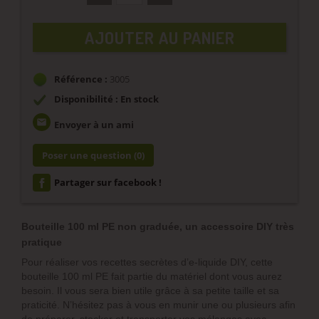
AJOUTER AU PANIER
Référence :
3005
Disponibilité : En stock
email
Envoyer à un ami
Poser une question
(0)
Partager sur facebook !
Bouteille 100 ml PE non graduée, un accessoire DIY très
pratique
Pour réaliser vos recettes secrètes d’e-liquide DIY, cette
bouteille 100 ml PE fait partie du matériel dont vous aurez
besoin. Il vous sera bien utile grâce à sa petite taille et sa
praticité. N’hésitez pas à vous en munir une ou plusieurs afin