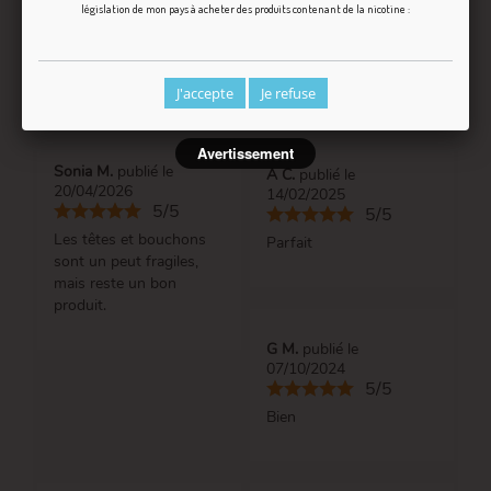
législation de mon pays à acheter des produits contenant de la nicotine :
Based on
54
customer reviews
J'accepte
Je refuse
Avertissement
Sonia M.
publié le
A C.
publié le
20/04/2026
14/02/2025
5/5
5/5
Les têtes et bouchons
Parfait
sont un peut fragiles,
mais reste un bon
produit.
G M.
publié le
07/10/2024
5/5
Bien