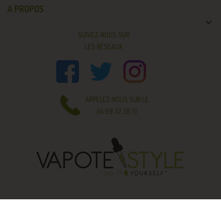
A PROPOS

SUIVEZ-NOUS SUR
LES RÉSEAUX
APPELEZ-NOUS SUR LE
04 69 32 58 13
© 2026 - Vapote Style - Tous droits réservés - Réalisé avec ❤️ par
Aurone :
Agence web e-commerce Prestashop